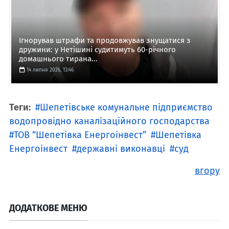
Ігнорував штрафи та продовжував знущатися з
дружини: у Нетішині судитимуть 60-річного
домашнього тирана...
14 липня 2026, 13:46
Теги:
Шепетівське комунальне підприємство
водопровідно каналізаційного господарства
ТОВ “Шепетівка Енергоінвест”
Шепетівка
Енергоінвест
державні виконавці
суд
вгору
ДОДАТКОВЕ МЕНЮ