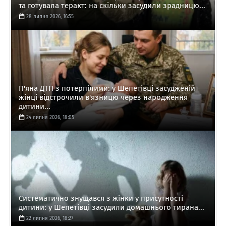
та готувала теракт: на скільки засудили зрадницю...
28 липня 2026, 16:55
П'яна ДТП з потерпілими: у Шепетівці засудженій
жінці відстрочили в'язницю через народження
дитини...
24 липня 2026, 18:05
Систематично знущався з жінки у присутності
дитини: у Шепетівці засудили домашнього тирана...
22 липня 2026, 18:27