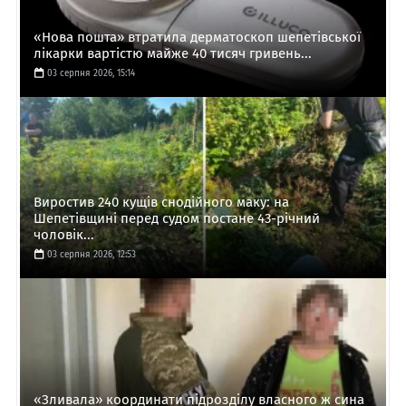
«Нова пошта» втратила дерматоскоп шепетівської
лікарки вартістю майже 40 тисяч гривень...
03 серпня 2026, 15:14
Виростив 240 кущів снодійного маку: на
Шепетівщині перед судом постане 43-річний
чоловік...
03 серпня 2026, 12:53
«Зливала» координати підрозділу власного ж сина