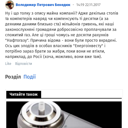
Володимир Петрович Бенедюк
14:19 22.11.2017
Ну і що толку з опису майна компанії? Адже декілька столів
та компютерів навряд чи компенсують ті десятки (а за
деякими даними близько ста) мільйонів гривень, які наші
законослухняні громадяни добросовісно проплачували за
спожитий газ. Але ці гроші чомусь не досягли рахунків
"Нафтогазу". Причина відома - вони були просто вкрадені.
Ось цих злодіїв в особах власників "Енергоінвесту" і
потрібно зараз брати за жабри, поки вони не втікли,
наприклад, до Росії (хоча, можливо, вони вже там).
Like
Відповісти
Розділ
Події
Читайте також