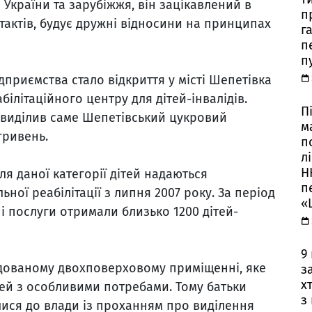
України та зарубіжжя, він зацікавлений в
п
актів, будує дружні відносини на принципах
г
п
п
приємства стало відкриття у місті Шепетівка
ілітаційного центру для дітей-інвалідів.
П
 виділив саме Шепетівський цукровий
м
гривень.
п
л
Н
для даної категорії дітей надаються
п
ної реабілітації з липня 2007 року. За період
«
і послуги отримали близько 1200 дітей-
9
дованому двохповерховому приміщенні, яке
з
х
тей з особливими потребами. Тому батьки
з
лися до влади із проханням про виділення