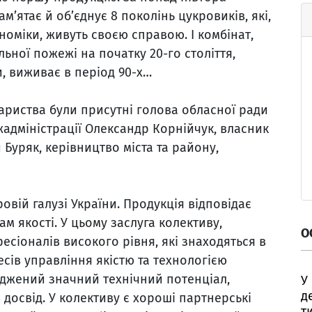
ам’ятає й об’єднує 8 поколінь цукровиків, які,
номіки, живуть своєю справою. І комбінат,
льної пожежі на початку 20-го століття,
ни, виживає в період 90-х…
ариства були присутні голова обласної ради
адміністрації Олександр Корнійчук, власник
 Буряк, керівництво міста та району,
овій галузі України. Продукція відповідає
м якості. У цьому заслуга колективу,
О
сіоналів високого рівня, які знаходяться в
ів управління якістю та технологією
еджений значний технічний потенціал,
У
д
освід. У колективу є хороші партнерські
т