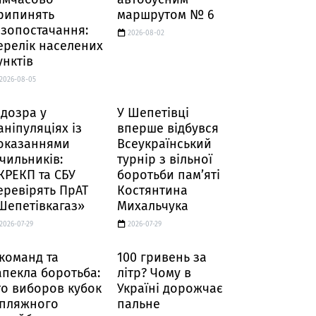
рипинять
маршрутом № 6
азопостачання:
2026-08-02
ерелік населених
унктів
2026-08-05
ідозра у
У Шепетівці
аніпуляціях із
вперше відбувся
оказаннями
Всеукраїнський
ічильників:
турнір з вільної
КРЕКП та СБУ
боротьби пам’яті
еревірять ПрАТ
Костянтина
Шепетівкагаз»
Михальчука
2026-07-29
2026-07-29
 команд та
100 гривень за
апекла боротьба:
літр? Чому в
то виборов кубок
Україні дорожчає
 пляжного
пальне