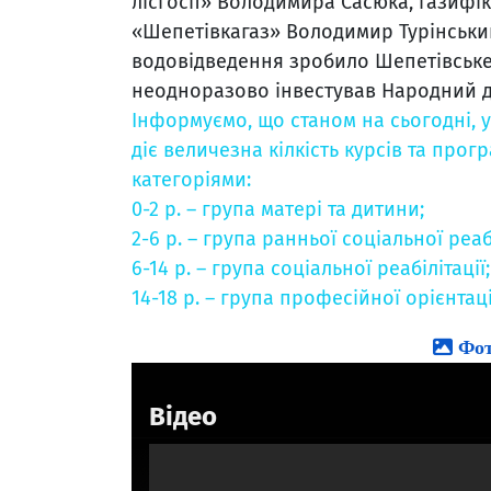
лісгосп» Володимира Сасюка, газифік
«Шепетівкагаз» Володимир Турінськи
водовідведення зробило Шепетівське 
неодноразово інвестував Народний д
Інформуємо, що станом на сьогодні, 
діє величезна кілкість курсів та прог
категоріями:
0-2 р. – група матері та дитини;
2-6 р. – група ранньої соціальної реабі
6-14 р. – група соціальної реабілітації;
14-18 р. – група професійної орієнтаці
Фото
Відео