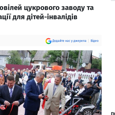
ювілей цукрового заводу та
ції для дітей-інвалідів
Додайте нас у джерела
Відео
П