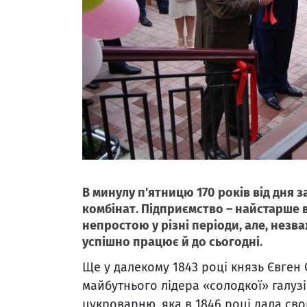
В минулу п'ятницю 170 років від дня
комбінат. Підприємство – найстарше в
непростою у різні періоди, але, нез
успішно працює й до сьогодні.
Ще у далекому 1843 році князь Євген
майбутнього лідера «солодкої» галузі
цукроварню, яка в 1846 році дала св