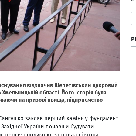
Р
 заснування відзначив Шепетівський цукровий
 Хмельницькій області. Його історія була
важаючи на кризові явища, підприємство
 Сангушко заклав перший камінь у фундамент
 Західної України почавши будувати
ою першу продукцію. За понад півтора