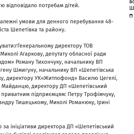
в
тю відповідало потребам дітей.
Ш
належні умови для денного перебування 48-
іста Шепетівка та району.
кувати:гГенеральному директору ТОВ
Миколі Агаркову, депутату обласної ради
вдом» Роману Тихончуку, начальнику ВП
вгену Шмигуну, начальнику ВП «Шепетівська
ку, директору УК«Житлофонд» Василю Цегелі,
ію Майданцю, директору ДП «Шепетівський
; приватним підприємцям: Петру Трофімчуку,
андру Тишецькому, Миколі Романюку, Ірині
 за ініціативи директора ДП «Шепетівський