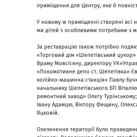
приміщення для Центру, яке б повніс
У новому ж приміщенні створені всі 
ми дітей з особливими потребами з м
За реставрацію також потрібно подя
«Торговий дім «Шепетівський цукор» 
Враму Мовсісяну, директору УК«Упра
«Локомотивне депо ст. Шепетівка» Є
колійно-машинна станція» Павлу Буч
начальнику Шепетівського БТІ Вітал
ремонтний завод» Олегу Турінському
Івану Адамцю, Віктору Фещину, Олекс
Яцковій.
Озеленення території було проведено