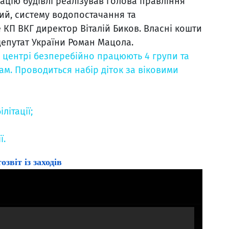
ацію будівлі реалізував голова правління
ий, систему водопостачання та
КП ВКГ директор Віталій Биков. Власні кошти
епутат України Роман Мацола.
у центрі безперебійно працюють 4 групи та
рам. Проводиться набір діток за віковими
літації;
ї.
звіт із заходів