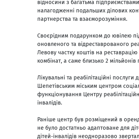
відносини з багатьма підприємствами 
налагодженні подальших ділових конт
партнерства та взаєморозуміння.
Своєрідним подарунком до ювілею під
оновленого та відреставрованого реаб
Левову частку коштів на реставрацію
комбінат, а саме близько 2 мільйонів 
Лікувальні та реабілітаційні послуги 
Шепетівським міським центром соціаль
функціонування Центру реабілітаційн
інвалідів.
Раніше центр був розміщений в орен
не було достатньо адаптоване для ді
дітей-інвалідів неодноразово зверта