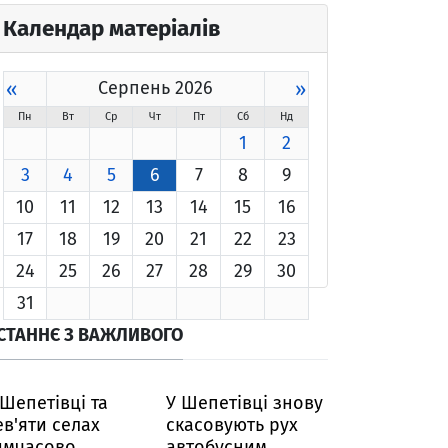
Календар матеріалів
«
Серпень 2026
»
Пн
Вт
Ср
Чт
Пт
Сб
Нд
1
2
3
4
5
6
7
8
9
10
11
12
13
14
15
16
17
18
19
20
21
22
23
24
25
26
27
28
29
30
31
СТАННЄ З ВАЖЛИВОГО
 Шепетівці та
У Шепетівці знову
ев'яти селах
скасовують рух
имчасово
автобусним