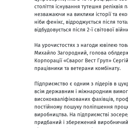
століття існування тутешня реліквія п
незважаючи на виклики історії та еко
ніби фенікс, відроджується після тота
відбудовується після 2-ї світової вій
На урочистостях з нагоди ювілею тов
Михайло Загородний, голова облдерж
Корпорації «Сварог Вест Груп» Сергій
працівники та ветерани комбінату.
Підприємство є одним з лідерів в цукр
всім державним і міжнародним вимога
висококваліфікованих фахівців, профе
постійному пошуку поліпшення процес
виробництва. На підприємстві зосер
придбаний і збережений виробничий д