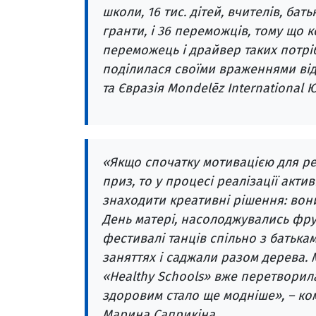
школи, 16 тис. дітей, вчителів, бать
гранти, і 36 переможців, тому що 
переможець і драйвер таких потріб
поділилася своїми враженнями від
та Євразія Mondelēz International 
«Якщо спочатку мотивацією для ре
приз, то у процесі реалізації акт
знаходити креативні рішення: вон
День матері, насолоджувались фр
фестивалі танців спільно з батькам
заняттях і саджали разом дерева.
«Healthy Schools» вже перетворила
здоровим стало ще модніше», – ко
Марина Саприкіна.