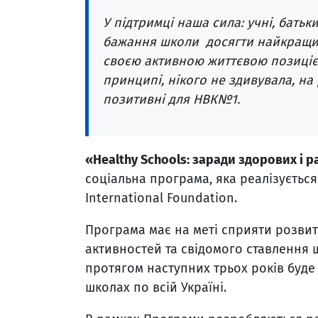
У підтримці наша сила: учні, бать
бажання школи досягти найкращих
своєю активною життєвою позицією, 
принципі, нікого не здивувала, на 
позитивні для НВК№1.
«Healthy Schools: заради здорових і 
соціальна програма, яка реалізуєтьс
International Foundation.
Програма має на меті сприяти розви
активностей та свідомого ставлення 
протягом наступних трьох років буде 
школах по всій Україні.