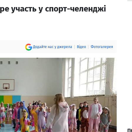
е участь у спорт-челенджі
Додайте нас у джерела
Відео
Фотогалерея
П