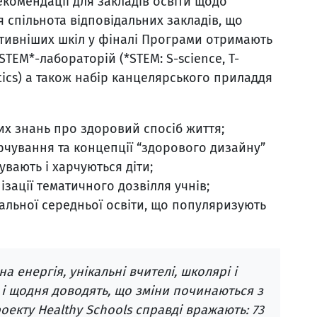
комендації для закладів освіти щодо
я спільнота відповідальних закладів, що
ктивніших шкіл у фіналі Програми отримають
TEM*-лабораторій (*STEM: S-science, T-
tics) а також набір канцелярського приладдя
их знань про здоровий спосіб життя;
чування та концепції “здорового дизайну”
вають і харчуються діти;
ації тематичного дозвілля учнів;
гальної середньої освіти, що популяризують
а енергія, унікальні вчителі, школярі і
 і щодня доводять, що зміни починаються з
оекту Healthy Schools справді вражають: 73