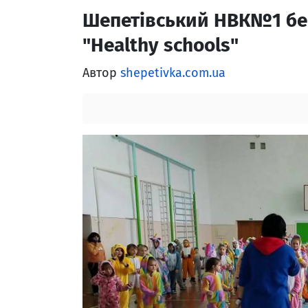
Шепетівський НВК№1 бер
"Healthy schools"
Автор
shepetivka.com.ua