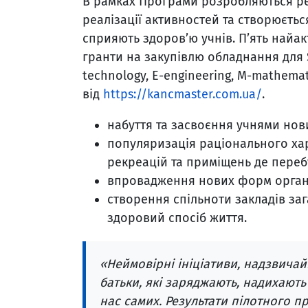
В рамках Програми розробляються ре
реалізації активностей та створюєтьс
сприяють здоров’ю учнів. П’ять найа
гранти на закупівлю обладнання для S
technology, E-engineering, M-mathema
від
https://kancmaster.com.ua/
.
набуття та засвоєння учнями нов
популяризація раціонального хар
рекреацій та приміщень де перебу
впровадження нових форм організ
створення спільноти закладів за
здоровий спосіб життя.
«Неймовірні ініціативи, надзвичайн
батьки, які заряджають, надихають
нас самих. Результати пілотного пр