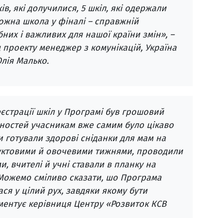
ків, які долучилися, 5 шкіл, які одержали
кожна школа у фіналі – справжній
них і важливих для нашої країни змін», –
 проекту менеджер з комунікацій, Україна
Юлія Малько.
єстрації шкіл у Програмі був грошовий
ивностей учасникам вже самим було цікаво
и готували здорові сніданки для мам на
уктовими й овочевими тижнями, проводили
и, вчителі й учні ставали в планку на
 Можемо сміливо сказати, шо Програма
ся у цілий рух, завдяки якому бути
ментує керівниця Центру «Розвиток КСВ