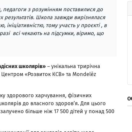
ки, педагоги з розумінням поставилися до
 результатів. Школа завжди вирізнялася
ініціативністю, тому участь у проєкті , в
разі всі чекають на підсумки, віримо, що
радісних школярів»
– унікальна трирічна
я Центром «Розвиток КСВ» та Mondelēz
тку здорового харчування, фізичних
О
школярів до власного здоров’я. Для цього
залучено більше ніж 17 500 дітей у понад 500