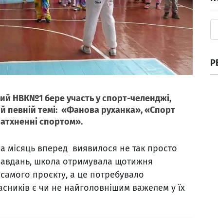
Р
ий НВК№1 бере участь у спорт-челенджі,
й певній темі: «Фанова руханка», «Спорт
Натхненні спортом».
а місяць вперед виявилося не так просто
 завдань, школа отримувала щотижня
 самого проєкту, а це потребувало
асників є чи не найголовнішим важелем у їх