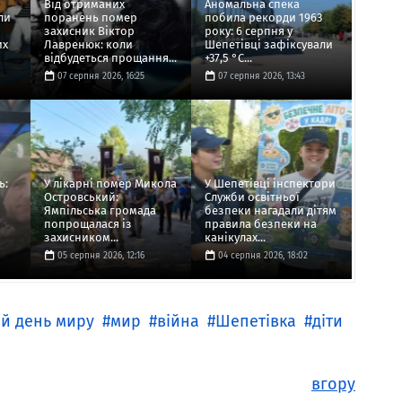
Від отриманих
Аномальна спека
ли
поранень помер
побила рекорди 1963
захисник Віктор
року: 6 серпня у
их
Лавренюк: коли
Шепетівці зафіксували
відбудеться прощання...
+37,5 °C...
07 серпня 2026, 16:25
07 серпня 2026, 13:43
ь:
У лікарні помер Микола
У Шепетівці інспектори
Островський:
Служби освітньої
Ямпільська громада
безпеки нагадали дітям
попрощалася із
правила безпеки на
захисником...
канікулах...
05 серпня 2026, 12:16
04 серпня 2026, 18:02
й день миру
мир
війна
Шепетівка
діти
вгору