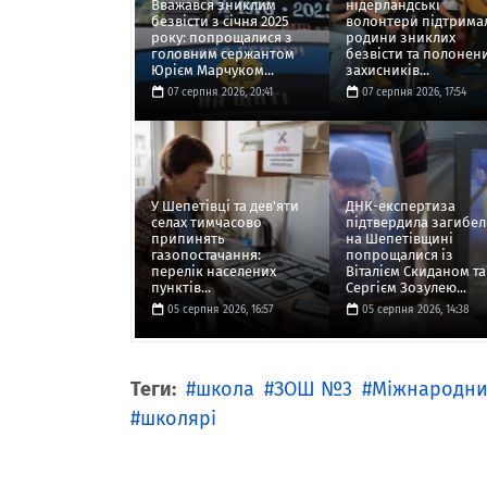
Вважався зниклим
нідерландські
безвісти з січня 2025
волонтери підтрима
року: попрощалися з
родини зниклих
головним сержантом
безвісти та полонен
Юрієм Марчуком...
захисників...
07 серпня 2026, 20:41
07 серпня 2026, 17:54
У Шепетівці та дев'яти
ДНК-експертиза
селах тимчасово
підтвердила загибел
припинять
на Шепетівщині
газопостачання:
попрощалися із
перелік населених
Віталієм Скиданом та
пунктів...
Сергієм Зозулею...
05 серпня 2026, 16:57
05 серпня 2026, 14:38
Теги:
школа
ЗОШ №3
Міжнародни
школярі