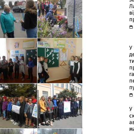
Л
в
п
У
д
т
п
г
п
п
У
с
а
м