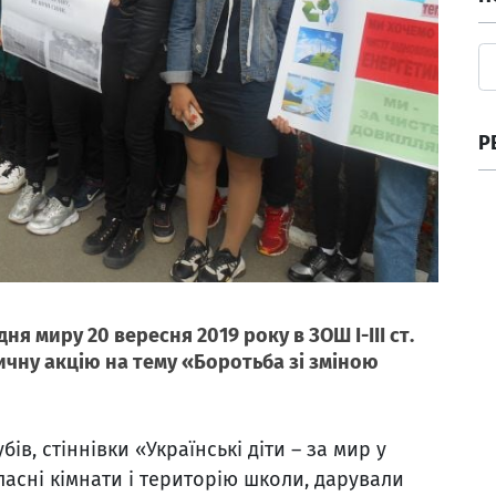
Р
я миру 20 вересня 2019 року в ЗОШ І-ІІІ ст.
чну акцію на тему «Боротьба зі зміною
ів, стіннівки «Українські діти – за мир у
класні кімнати і територію школи, дарували