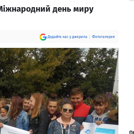
Міжнародний день миру
Додайте нас у джерела
Фотогалерея
П