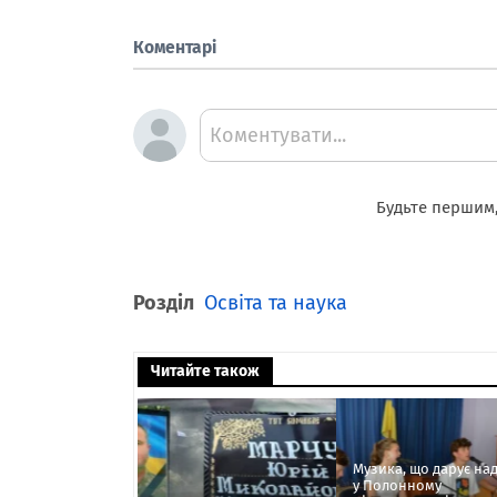
Коментарі
Коментувати...
Будьте першим,
Розділ
Освіта та наука
Читайте також
Музика, що дарує над
у Полонному