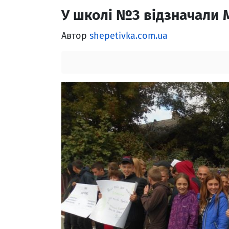
У школі №3 відзначали 
Автор
shepetivka.com.ua