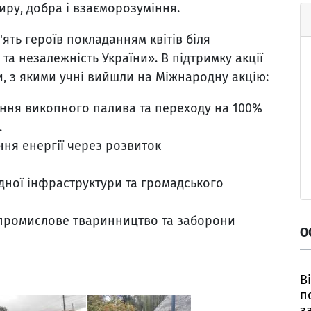
ру, добра і взаєморозуміння.
ять героїв покладанням квітів біля
та незалежність України». В підтримку акції
и, з якими учні вийшли на Міжнародну акцію:
ання викопного палива та переходу на 100%
.
ня енергії через розвиток
ної інфраструктури та громадського
 промислове тваринництво та заборони
О
В
п
з