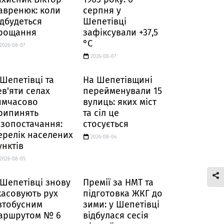
авренюк: коли
серпня у
ідбудеться
Шепетівці
рощання
зафіксували +37,5
°C
2026-08-07
2026-08-07
 Шепетівці та
На Шепетівщині
ев'яти селах
перейменували 15
имчасово
вулиць: яких міст
рипинять
та сіл це
азопостачання:
стосується
ерелік населених
2026-08-04
унктів
2026-08-05
 Шепетівці знову
Премії за НМТ та
касовують рух
підготовка ЖКГ до
втобусним
зими: у Шепетівці
аршрутом № 6
відбулася сесія