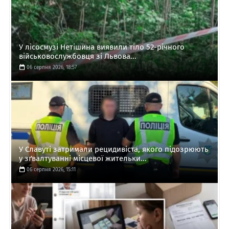
У лісосмузі Нетішина виявили тіло 52-річного
військовослужбовця зі Львова...
06 серпня 2026, 18:57
У Славуті затримали рецидивіста, якого підозрюють
у зґвалтуванні місцевої жительки...
06 серпня 2026, 15:11