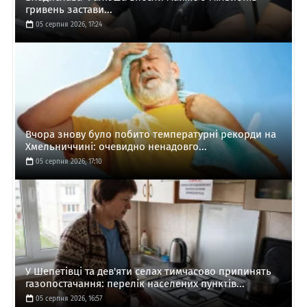
гривень застави...
05 серпня 2026, 17:24
Вчора знову було побито температурні рекорди на
Хмельниччині: очевидно ненадовго...
05 серпня 2026, 17:10
У Шепетівці та дев'яти селах тимчасово припинять
газопостачання: перелік населених пунктів...
05 серпня 2026, 16:57