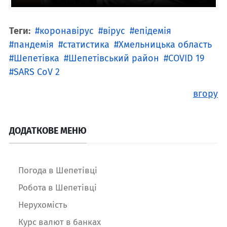
Теги:
коронавірус
вірус
епідемія
пандемія
статистика
Хмельницька область
Шепетівка
Шепетівський район
COVID 19
SARS CoV 2
вгору
ДОДАТКОВЕ МЕНЮ
Погода в Шепетівці
Робота в Шепетівці
Нерухомість
Курс валют в банках