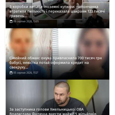
З коробки випали іноземні купюри: полончанка
втратила пильність і переказала шахраям 123 тисячі
гривень...
06 серпня 2026, 13:05
Сімейний обман: онука привласнила 700 тисяч грн
бабусі, невістка потай оформила кредит на
свекруху...
05 серпня 2026, 17:27
За заступника голови Хмельницької ОВА
Владислава Фалюша внесли майже 5 мільйонів