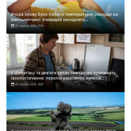
Вчора знову було побито температурні рекорди на
Хмельниччині: очевидно ненадовго...
05 серпня 2026, 17:10
У Шепетівці та дев'яти селах тимчасово припинять
газопостачання: перелік населених пунктів...
05 серпня 2026, 16:57