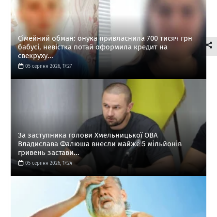
Сімейний обман: онука привласнила 700 тисяч грн
бабусі, невістка потай оформила кредит на
свекруху...
05 серпня 2026, 17:27
За заступника голови Хмельницької ОВА
Владислава Фалюша внесли майже 5 мільйонів
гривень застави...
05 серпня 2026, 17:24