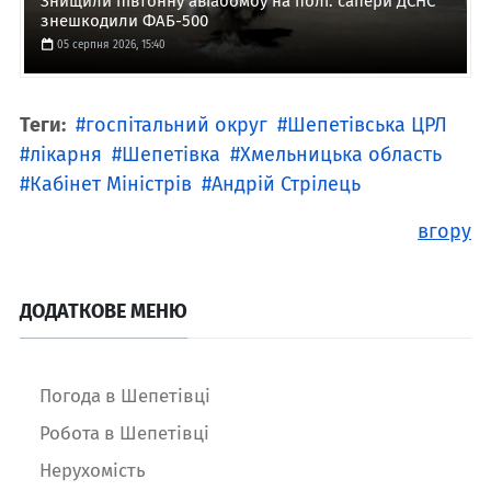
Знищили півтонну авіабомбу на полі: сапери ДСНС
знешкодили ФАБ-500
05 серпня 2026, 15:40
Теги:
госпітальний округ
Шепетівська ЦРЛ
лікарня
Шепетівка
Хмельницька область
Кабінет Міністрів
Андрій Стрілець
вгору
ДОДАТКОВЕ МЕНЮ
Погода в Шепетівці
Робота в Шепетівці
Нерухомість