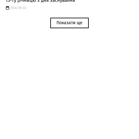
13-ту річницю з дня заснування
2026-08-02
Показати ще