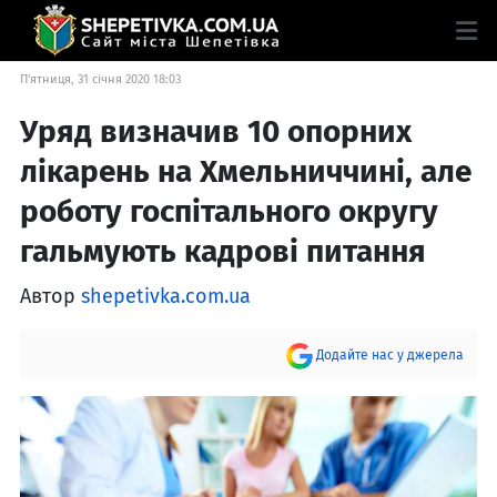
П'ятниця, 31 січня 2020 18:03
Уряд визначив 10 опорних
лікарень на Хмельниччині, але
роботу госпітального округу
гальмують кадрові питання
Автор
shepetivka.com.ua
Додайте нас у джерела