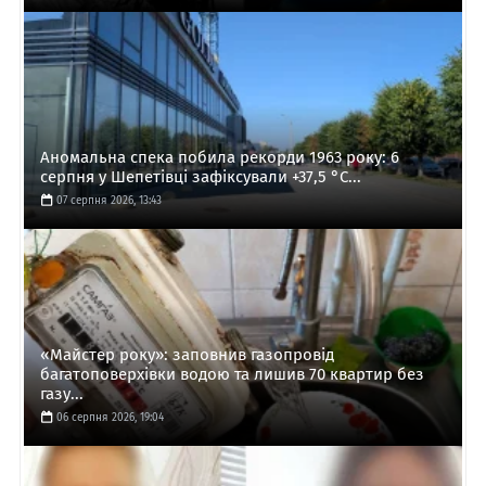
Аномальна спека побила рекорди 1963 року: 6
серпня у Шепетівці зафіксували +37,5 °C...
07 серпня 2026, 13:43
«Майстер року»: заповнив газопровід
багатоповерхівки водою та лишив 70 квартир без
газу...
06 серпня 2026, 19:04