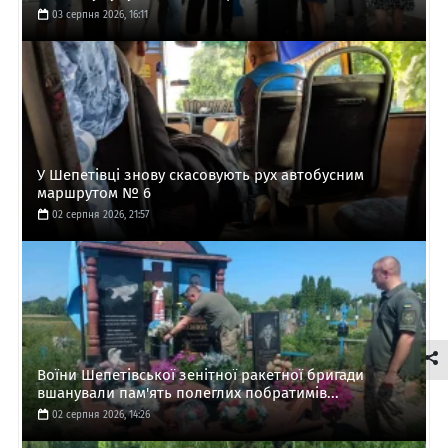
03 серпня 2026, 16:11
У Шепетівці знову скасовують рух автобусним
маршрутом № 6
02 серпня 2026, 21:57
Воїни Шепетівської зенітної ракетної бригади
вшанували пам'ять полеглих побратимів...
02 серпня 2026, 14:26