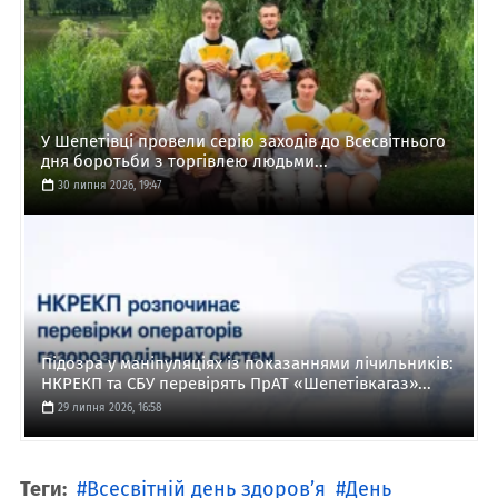
У Шепетівці провели серію заходів до Всесвітнього
дня боротьби з торгівлею людьми...
30 липня 2026, 19:47
Підозра у маніпуляціях із показаннями лічильників:
НКРЕКП та СБУ перевірять ПрАТ «Шепетівкагаз»...
29 липня 2026, 16:58
Теги:
Всесвітній день здоров’я
День