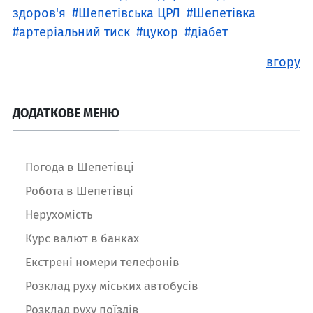
здоров'я
Шепетівська ЦРЛ
Шепетівка
артеріальний тиск
цукор
діабет
вгору
ДОДАТКОВЕ МЕНЮ
Погода в Шепетівці
Робота в Шепетівці
Нерухомість
Курс валют в банках
Екстрені номери телефонів
Розклад руху міських автобусів
Розклад руху поїздів