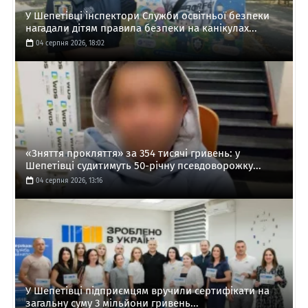
У Шепетівці інспектори Служби освітньої безпеки
нагадали дітям правила безпеки на канікулах...
04 серпня 2026, 18:02
«Зняття прокляття» за 354 тисячі гривень: у
Шепетівці судитимуть 50-річну псевдоворожку...
04 серпня 2026, 13:16
У Шепетівці підприємцям вручили сертифікати на
загальну суму 3 мільйони гривень...