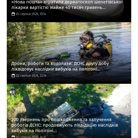
«Нова пошта» втратила дерматоскоп шепетівської
лікарки вартістю майже 40 тисяч гривень...
03 серпня 2026, 15:14
Дрони, роботи та водолази: ДСНС другу добу
ліквідовує наслідки вибухів на полігоні...
02 серпня 2026, 22:14
200 звернень про пошкодження та залучення
роботів ДСНС: продовжують ліквідацію наслідків
вибухів на полігоні...
02 серпня 2026, 14:31