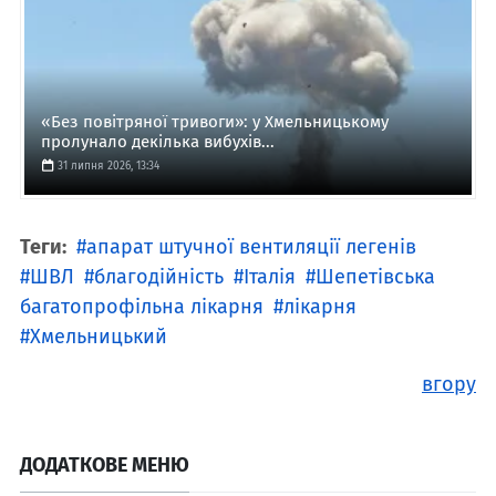
«Без повітряної тривоги»: у Хмельницькому
пролунало декілька вибухів...
31 липня 2026, 13:34
Теги:
апарат штучної вентиляції легенів
ШВЛ
благодійність
Італія
Шепетівська
багатопрофільна лікарня
лікарня
Хмельницький
вгору
ДОДАТКОВЕ МЕНЮ