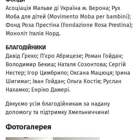
Асоціація Мальве ді Україна м. Верона; Рух
Моба для дітей (Movimento Moba per bambini);
Фонд Роза Престіна (Fondazione Rosa Prestina);
Моноліт Італія Норд.
БЛАГОДІЙНИКИ
Давід Ґреко; П’єро Абрицезе; Роман Гойдан;
Володимир Бекиш; Наталя Созонтова; Сергій
Нестер; Ігор Цимбрило; Оксана Мацюця; Ірина
Шигимаг; Іван Гойдан; Ольга Костів; Руслан
Нахамко; Енріко Дамері.
Дякуємо усім благодійникам за надану
допомогу та підтримку Хмельниччини!
Фотогалерея