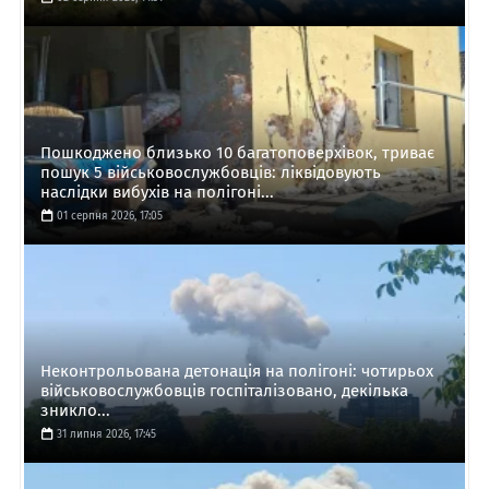
Пошкоджено близько 10 багатоповерхівок, триває
пошук 5 військовослужбовців: ліквідовують
наслідки вибухів на полігоні...
01 серпня 2026, 17:05
Неконтрольована детонація на полігоні: чотирьох
військовослужбовців госпіталізовано, декілька
зникло...
31 липня 2026, 17:45