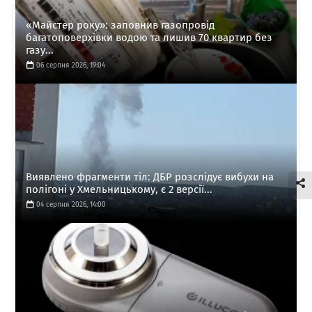
«Майстер року»: заповнив газопровід
багатоповерхівки водою та лишив 70 квартир без
газу...
06 серпня 2026, 19:04
Виявлено фрагменти тіл: ДБР розслідує вибухи на
полігоні у Хмельницькому, є 2 версії...
04 серпня 2026, 14:00