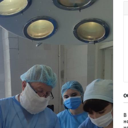
О
В
н
н