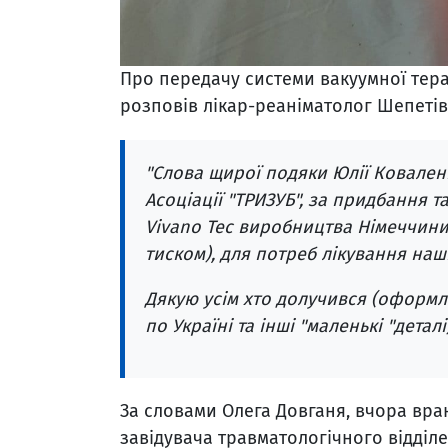
Про передачу системи вакуумної тера
розповів лікар-реаніматолог Шепетів
"Слова щирої подяки Юлії Коваленк
Асоціації "ТРИЗУБ", за придбання т
Vivano Tec виробництва Німеччини
тиском), для потреб лікування наш
Дякую усім хто долучився (оформл
по Україні та інші "маленькі "деталі)
За словами Олега Довганя, вчора вран
завідувача травматологічного відділ