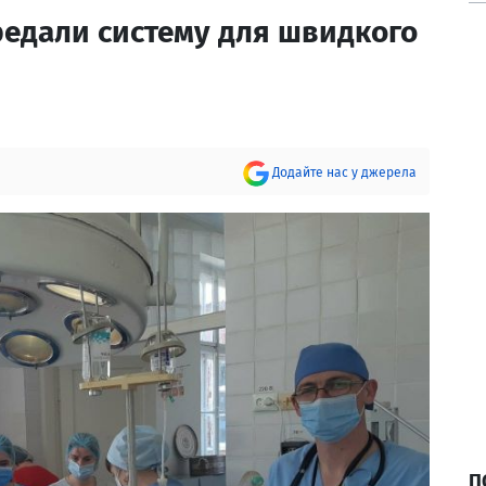
редали систему для швидкого
Додайте нас у джерела
П