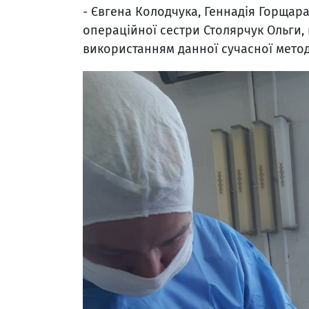
- Євгена Колодчука, Геннадія Горщар
операційної сестри Столярчук Ольги
використанням данної сучасної метод