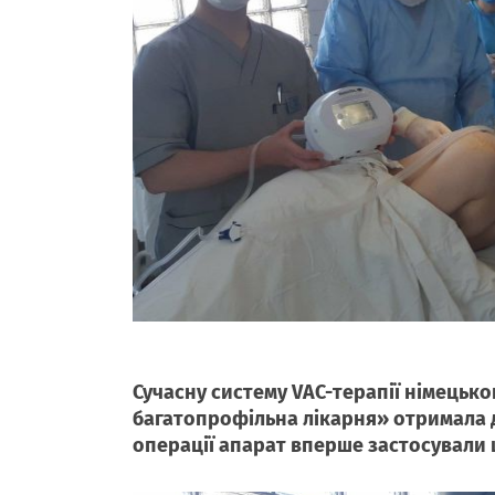
Сучасну систему VAC-терапії німецьк
багатопрофільна лікарня» отримала де
операції апарат вперше застосували ш