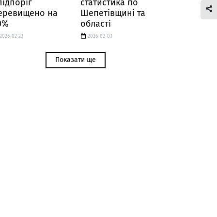
підпоріг
статистика по
еревищено на
Шепетівщині та
0%
області
2026-02-23
2026-02-03
Показати ще