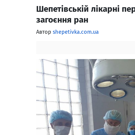
Шепетівській лікарні пе
загоєння ран
Автор
shepetivka.com.ua