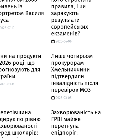
ривень із
правила, і чи
ортретом Василя
зарахують
туса
результати
європейських
2026-07-10
екзаменів?
2026-04-06
іни на продукти
Лише чотирьом
 2026 році: що
прокурорам
рогнозують для
Хмельниччини
країни
підтвердили
інвалідність після
2026-03-11
перевірок МОЗ
2026-03-05
епетівщина
Захворюваність на
ідирує по рівню
ГРВІ майже
ахворюваності
перетнула
еред школярів:
епідпоріг: