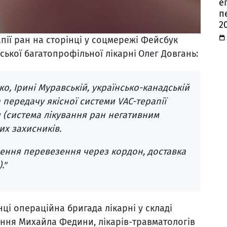
е
п
2
пії ран на сторінці у соцмережі Фейсбук
ської багатопрофільної лікарні
Олег Довгань:
о, Ірині Муравській, українсько-канадській
а передачу якісної системи VAC-терапії
 (система лікування ран негативним
их захисників.
ення перевезення через кордон, доставка
."
ці операційна бригада лікарні у складі
ення Михайла Федини, лікарів-травматологів