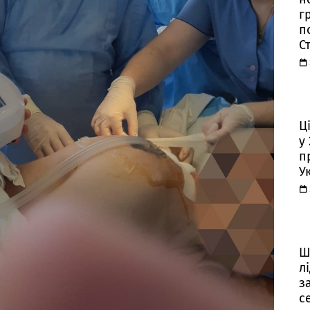
г
п
С
Ц
у
п
У
Ш
л
з
с