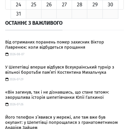
24
25
26
27
28
29
30
31
ОСТАННЄ З ВАЖЛИВОГО
Від отриманих поранень помер захисник Віктор
Лавренюк: коли відбудеться прощання
2026-08-07
У Шепетівці вперше відбувся Всеукраїнський турнір з
вільної боротьби пам’яті Костянтина Михальчука
2026-07-29
«Він загинув, так і не дізнавшись, що стане татом»:
зворушлива історія шепетівчанки Юлії Галкиної
2026-07-26
Його телефон з’явився у мережі, але там вже був
окупант: у Шепетівці попрощалися з гранатометником
Андрієм Зайцем