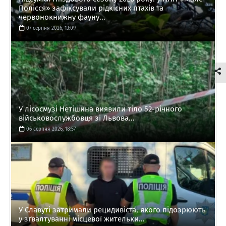
Полісся» зафіксували рідкісних птахів та
червонокнижну фауну...
07 серпня 2026, 13:09
У лісосмузі Нетішина виявили тіло 52-річного
військовослужбовця зі Львова...
06 серпня 2026, 18:57
У Славуті затримали рецидивіста, якого підозрюють
у зґвалтуванні місцевої жительки...