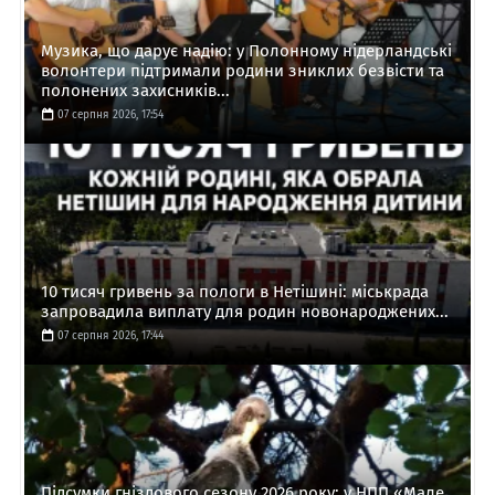
Музика, що дарує надію: у Полонному нідерландські
волонтери підтримали родини зниклих безвісти та
полонених захисників...
07 серпня 2026, 17:54
10 тисяч гривень за пологи в Нетішині: міськрада
запровадила виплату для родин новонароджених...
07 серпня 2026, 17:44
Підсумки гніздового сезону 2026 року: у НПП «Мале