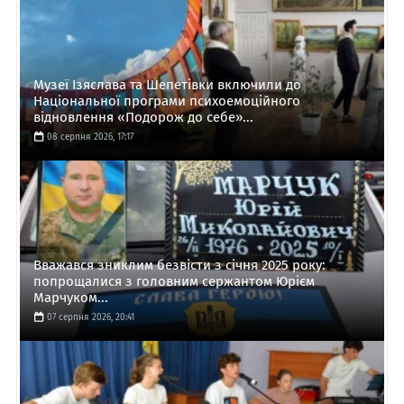
Музеї Ізяслава та Шепетівки включили до
Національної програми психоемоційного
відновлення «Подорож до себе»...
08 серпня 2026, 17:17
Вважався зниклим безвісти з січня 2025 року:
попрощалися з головним сержантом Юрієм
Марчуком...
07 серпня 2026, 20:41