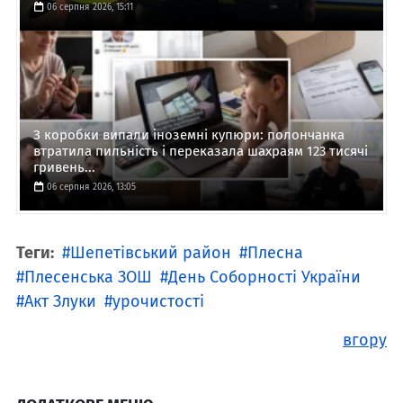
06 серпня 2026, 15:11
З коробки випали іноземні купюри: полончанка
втратила пильність і переказала шахраям 123 тисячі
гривень...
06 серпня 2026, 13:05
Теги:
Шепетівський район
Плесна
Плесенська ЗОШ
День Соборності України
Акт Злуки
урочистості
вгору