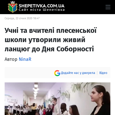
Середа, 22 січня 2020 18:47
Учні та вчителі плесенської
школи утворили живий
ланцюг до Дня Соборності
Автор
NinaR
Додайте нас у джерела
Відео