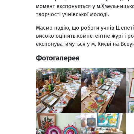
момент експонується у м.Хмельницько
творчості учнівської молоді.
Маємо надію, що роботи учнів Шепеті
високо оцінить компетентне журі і р
експонуватимуться у м. Києві на Всеук
Фотогалерея