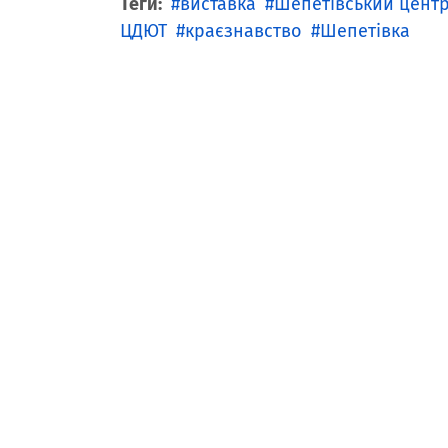
Теги:
виставка
Шепетівський центр
ЦДЮТ
краєзнавство
Шепетівка