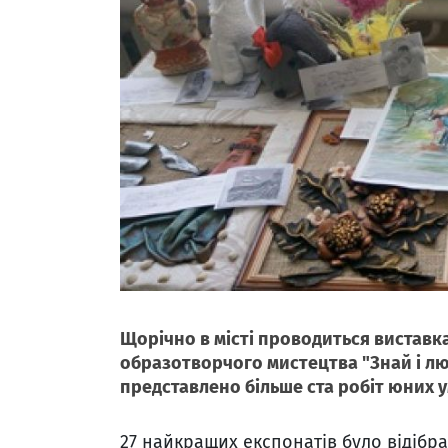
Щорічно в місті проводиться вистав
образотворчого мистецтва "Знай і люб
представлено більше ста робіт юних у
27 найкращих експонатів було відібра