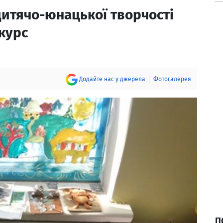
дитячо-юнацької творчості
курс
Додайте нас у джерела
Фотогалерея
П