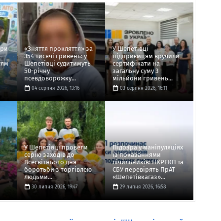
ори
«Зняття прокляття» за
У Шепетівці
354 тисячі гривень: у
підприємцям вручили
тям
Шепетівці судитимуть
сертифікати на
50-річну
загальну суму 3
псевдоворожку...
мільйони гривень...
04 серпня 2026, 13:16
03 серпня 2026, 16:11
У Шепетівці провели
Підозра у маніпуляціях
серію заходів до
із показаннями
Всесвітнього дня
лічильників: НКРЕКП та
боротьби з торгівлею
СБУ перевірять ПрАТ
людьми...
«Шепетівкагаз»...
30 липня 2026, 19:47
29 липня 2026, 16:58