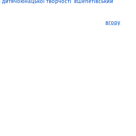
 дитячоюнацької творчості
Шепетівський
вгору