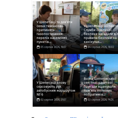
У Шепетівці та дев'яти
селах тимчасово
У Шепетівці інспект
припинять
Служби освітньої
газопостачання:
безпеки нагадали ді
перелік населених
правила безпеки на
пунктів...
канікулах...
05 серпня 2026, 16:57
04 серпня 2026, 18:02
Воїни Шепетівської
У Шепетівці знову
зенітної ракетної
скасовують рух
бригади вшанували
автобусним маршрутом
пам'ять полеглих
№ 6
побратимів...
02 серпня 2026, 21:57
02 серпня 2026, 14:26