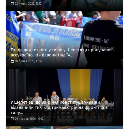
22 липня 2026, 15:12
Голос для тих, хто у тиші: у Шепетівці пролунали
всеукраїнські «Дзвони Надії»...
18 липня 2026, 13:56
У Шепетівці до 30-річчя Конституції України
відзначили тих, хто тримає стрій на фронті та в
тилу...
26 червня 2026, 16:02