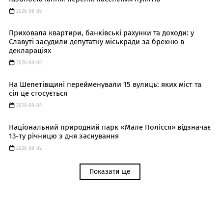
2026-08-05
Приховала квартири, банківські рахунки та доходи: у
Славуті засудили депутатку міськради за брехню в
деклараціях
2026-08-05
На Шепетівщині перейменували 15 вулиць: яких міст та
сіл це стосується
2026-08-04
Національний природний парк «Мале Полісся» відзначає
13-ту річницю з дня заснування
2026-08-02
Показати ще