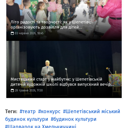
Літо радості та творчості: як у Шепетівці
організовують дозвілля для дітей...
03 червня 2026, 18:45
Мистецький старт у майбутнє: у Шепетівській
дитячій художній школі відбувся випускний вечір...
28 травня 2026, 17:30
Теги:
театр
конкурс
Шепетівський міський
будинок культури
будинок культури
Шарварок на Хмельниччині