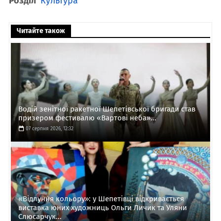
Розділ
Культура
Читайте також
Водій зенітної ракетної Шепетівської бригади став
призером фестивалю «Вартові неба»...
07 серпня 2026, 12:32
«Відлуння кольору»: у Шепетівці відкривається
виставка юних художниць Ольги Личик та Уляни
Слюсарчук...