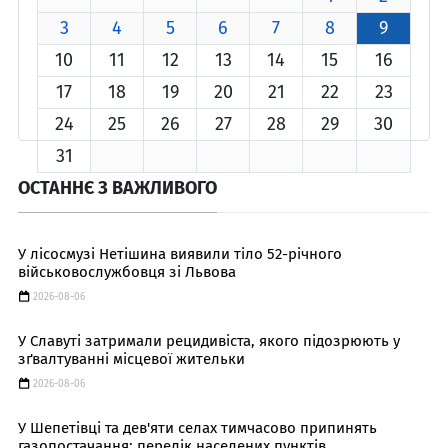
3
4
5
6
7
8
9
10
11
12
13
14
15
16
17
18
19
20
21
22
23
24
25
26
27
28
29
30
31
ОСТАННЄ З ВАЖЛИВОГО
У лісосмузі Нетішина виявили тіло 52-річного
військовослужбовця зі Львова
2026-08-06
У Славуті затримали рецидивіста, якого підозрюють у
зґвалтуванні місцевої жительки
2026-08-06
У Шепетівці та дев'яти селах тимчасово припинять
газопостачання: перелік населених пунктів