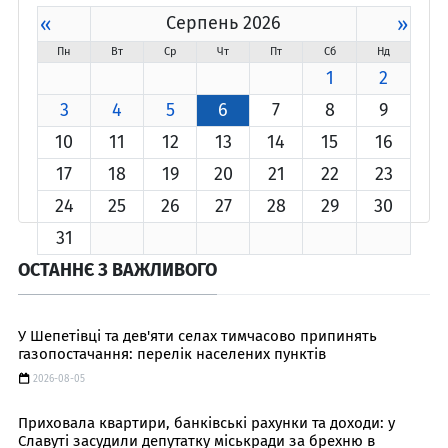
«
Серпень 2026
»
Пн
Вт
Ср
Чт
Пт
Сб
Нд
1
2
3
4
5
6
7
8
9
10
11
12
13
14
15
16
17
18
19
20
21
22
23
24
25
26
27
28
29
30
31
ОСТАННЄ З ВАЖЛИВОГО
У Шепетівці та дев'яти селах тимчасово припинять
газопостачання: перелік населених пунктів
2026-08-05
Приховала квартири, банківські рахунки та доходи: у
Славуті засудили депутатку міськради за брехню в