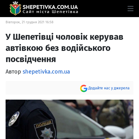
Вівторок, 21 грудня 2021 16:58
У Шепетівці чоловік керував
автівкою без водійського
посвідчення
Автор
shepetivka.com.ua
Додайте нас у джерела