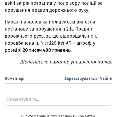
двічі за рік потрапив у поле зору поліції за
порушення правил дорожнього руху.
Наразі на чоловіка поліцейські винесли
постанову за порушення п.2.1а Правил
дорожнього руху, за що відповідальність
передбачена ч. 4 ст.126 КУпАП – штр
аф у
розмірі
20 тисяч 400 гривень.
Шепетівське районне управління поліції
Коментарі
Зареєструватися
Увійти
Коментувати...
Будьте першим, хто залишить коментар.