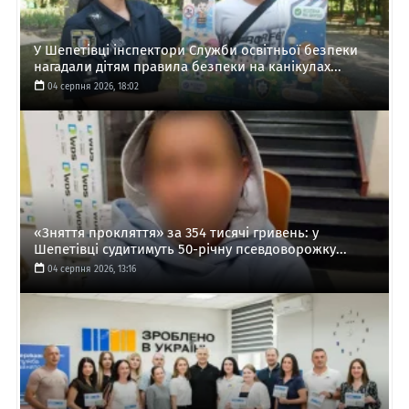
У Шепетівці інспектори Служби освітньої безпеки
нагадали дітям правила безпеки на канікулах...
04 серпня 2026, 18:02
«Зняття прокляття» за 354 тисячі гривень: у
Шепетівці судитимуть 50-річну псевдоворожку...
04 серпня 2026, 13:16