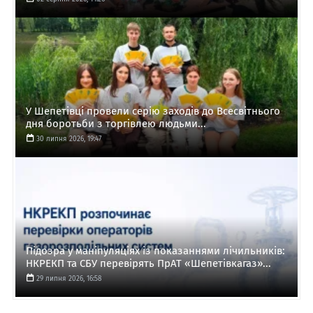
У Шепетівці провели серію заходів до Всесвітнього
дня боротьби з торгівлею людьми...
30 липня 2026, 19:47
Підозра у маніпуляціях із показаннями лічильників:
НКРЕКП та СБУ перевірять ПрАТ «Шепетівкагаз»...
29 липня 2026, 16:58