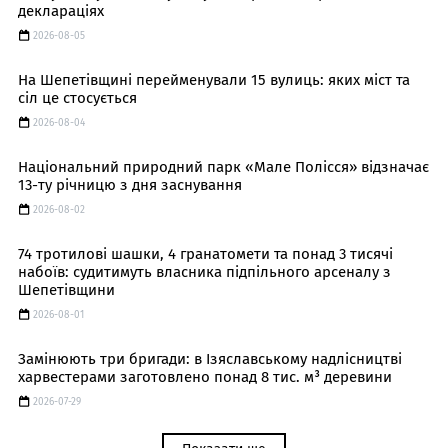
деклараціях
2026-08-05
На Шепетівщині перейменували 15 вулиць: яких міст та
сіл це стосується
2026-08-04
Національний природний парк «Мале Полісся» відзначає
13-ту річницю з дня заснування
2026-08-02
74 тротилові шашки, 4 гранатомети та понад 3 тисячі
набоїв: судитимуть власника підпільного арсеналу з
Шепетівщини
2026-08-01
Замінюють три бригади: в Ізяславському надлісництві
харвестерами заготовлено понад 8 тис. м³ деревини
2026-07-29