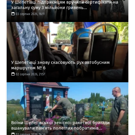
У Шепетівці підприємцям вручили сертифікати на
загальну суму 3 мільйони гривень...
03 серпня 2026, 16:11
У Шепетівці знову скасовують рух автобусним
маршрутом № 6
02 серпня 2026, 21:57
Воїни Шепетівської зенітної ракетної бригади
вшанували пам'ять полеглих побратимів...
02 серпня 2026, 14:26