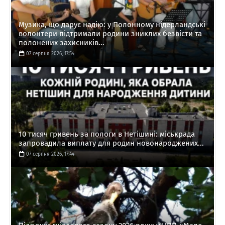
Музика, що дарує надію: у Полонному нідерландські
волонтери підтримали родини зниклих безвісти та
полонених захисників...
07 серпня 2026, 17:54
10 тисяч гривень за пологи в Нетішині: міськрада
запровадила виплату для родин новонароджених...
07 серпня 2026, 17:44