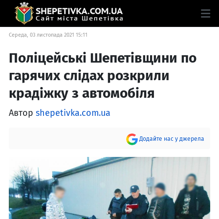
Середа, 03 листопада 2021 15:11
Поліцейські Шепетівщини по
гарячих слідах розкрили
крадіжку з автомобіля
Автор
shepetivka.com.ua
Додайте нас у джерела