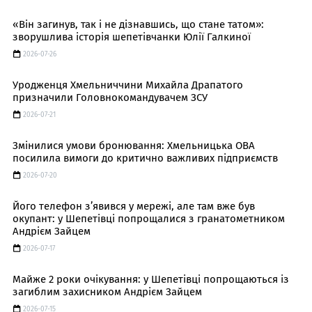
«Він загинув, так і не дізнавшись, що стане татом»:
зворушлива історія шепетівчанки Юлії Галкиної
2026-07-26
Уродженця Хмельниччини Михайла Драпатого
призначили Головнокомандувачем ЗСУ
2026-07-21
Змінилися умови бронювання: Хмельницька ОВА
посилила вимоги до критично важливих підприємств
2026-07-20
Його телефон з’явився у мережі, але там вже був
окупант: у Шепетівці попрощалися з гранатометником
Андрієм Зайцем
2026-07-17
Майже 2 роки очікування: у Шепетівці попрощаються із
загиблим захисником Андрієм Зайцем
2026-07-15