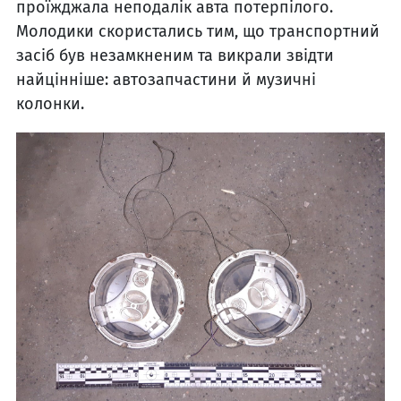
проїжджала неподалік авта потерпілого.
Молодики скористались тим, що транспортний
засіб був незамкненим та викрали звідти
найцінніше: автозапчастини й музичні
колонки.