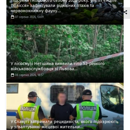
Підсумки гніздового сезону 2026 року: у НПП «Мале
Полісся» зафіксували рідкісних птахів та
червонокнижну фауну...
07 серпня 2026, 13:09
У лісосмузі Нетішина виявили тіло 52-річного
військовослужбовця зі Львова...
06 серпня 2026, 18:57
У Славуті затримали рецидивіста, якого підозрюють
у зґвалтуванні місцевої жительки...