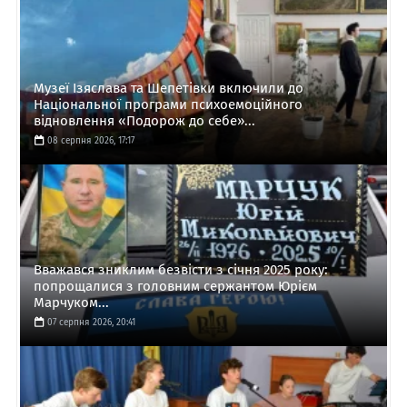
Музеї Ізяслава та Шепетівки включили до
Національної програми психоемоційного
відновлення «Подорож до себе»...
08 серпня 2026, 17:17
Вважався зниклим безвісти з січня 2025 року:
попрощалися з головним сержантом Юрієм
Марчуком...
07 серпня 2026, 20:41