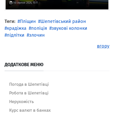
06 серпня 2026, 15:11
Теги:
Пліщин
Шепетівський район
крадіжка
поліція
звукові колонки
підлітки
злочин
вгору
ДОДАТКОВЕ МЕНЮ
Погода в Шепетівці
Робота в Шепетівці
Нерухомість
Курс валют в банках