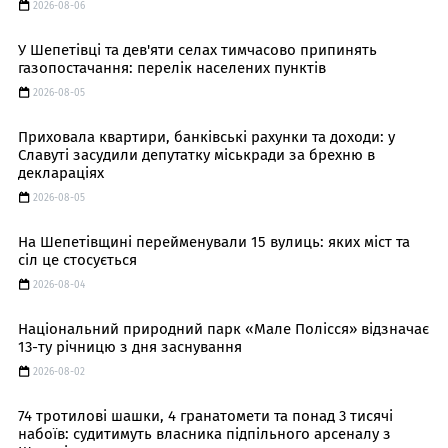
2026-08-06
У Шепетівці та дев'яти селах тимчасово припинять
газопостачання: перелік населених пунктів
2026-08-05
Приховала квартири, банківські рахунки та доходи: у
Славуті засудили депутатку міськради за брехню в
деклараціях
2026-08-05
На Шепетівщині перейменували 15 вулиць: яких міст та
сіл це стосується
2026-08-04
Національний природний парк «Мале Полісся» відзначає
13-ту річницю з дня заснування
2026-08-02
74 тротилові шашки, 4 гранатомети та понад 3 тисячі
набоїв: судитимуть власника підпільного арсеналу з