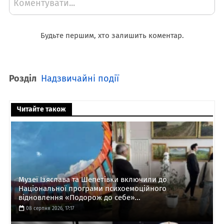
Коментувати...
Будьте першим, хто залишить коментар.
Розділ
Надзвичайні події
Читайте також
Музеї Ізяслава та Шепетівки включили до
Національної програми психоемоційного
відновлення «Подорож до себе»...
08 серпня 2026, 17:17