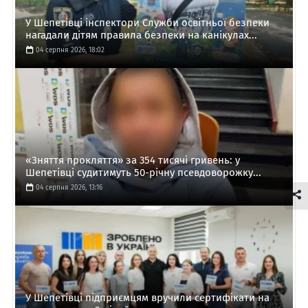
У Шепетівці інспектори Служби освітньої безпеки
нагадали дітям правила безпеки на канікулах...
04 серпня 2026, 18:02
«Зняття прокляття» за 354 тисячі гривень: у
Шепетівці судитимуть 50-річну псевдоворожку...
04 серпня 2026, 13:16
У Шепетівці підприємцям вручили сертифікати на