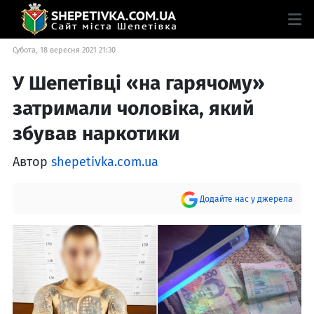
Субота, 18 вересня 2021 21:30
У Шепетівці «на гарячому»
затримали чоловіка, який
збував наркотики
Автор
shepetivka.com.ua
Додайте нас у джерела