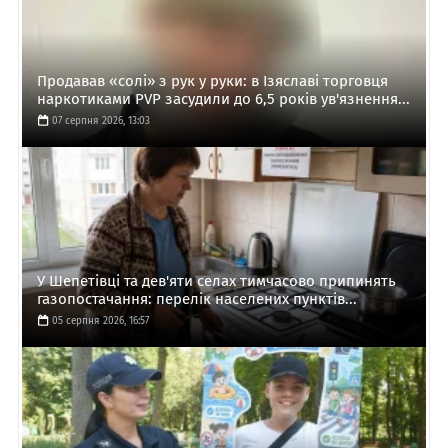
Продавав «солі» з рук у руки: в Ізяславі торговця
наркотиками PVP засудили до 6,5 років ув'язнення...
07 серпня 2026, 13:03
У Шепетівці та дев'яти селах тимчасово припинять
газопостачання: перелік населених пунктів...
05 серпня 2026, 16:57