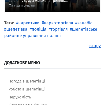
загальну суму 3 мільйони гривень...
03 серпня 2026, 16:11
Теги:
наркотики
наркоторгівля
канабіс
Шепетівка
поліція
торгівля
Шепетівське
районне управління поліції
вгору
ДОДАТКОВЕ МЕНЮ
Погода в Шепетівці
Робота в Шепетівці
Нерухомість
Курс валют в банках