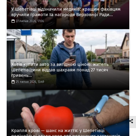
У Шепетівці відзначили медиків: кращим фахівцям
вручили грамоти та нагороди Верховної Ради...
27 липня 2026, 17:06
Хотів купити авто за вигідною ціною: житель
Шепетівщини віддав шахраям понад 27 тисяч
гривень...
25 липня 2026, 13:49
Крапля крові — шанс на життя: у Шепетівці