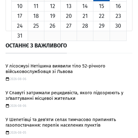
10
11
12
13
14
15
16
17
18
19
20
21
22
23
24
25
26
27
28
29
30
31
ОСТАННЄ З ВАЖЛИВОГО
У лісосмузі Нетішина виявили тіло 52-річного
військовослужбовця зі Львова
2026-08-06
У Славуті затримали рецидивіста, якого підозрюють у
зґвалтуванні місцевої жительки
2026-08-06
У Шепетівці та дев'яти селах тимчасово припинять
газопостачання: перелік населених пунктів
2026-08-05