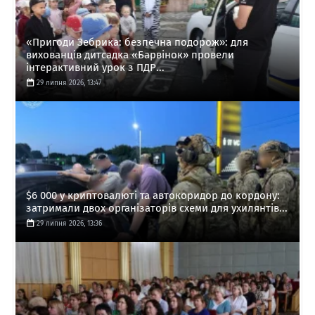
«Пригоди Зебрика: безпечна подорож»: для
вихованців дитсадка «Барвінок» провели
інтерактивний урок з ПДР...
29 липня 2026, 13:47
$6 000 у криптовалюті та автокоридор до кордону:
затримали двох організаторів схеми для ухилянтів...
29 липня 2026, 13:36