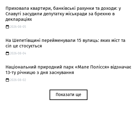
Приховала квартири, банківські рахунки та доходи: у
Славуті засудили депутатку міськради за брехню в
деклараціях
2026-08-05
На Шепетівщині перейменували 15 вулиць: яких міст та
сіл це стосується
2026-08-04
Національний природний парк «Мале Полісся» відзначає
13-ту річницю з дня заснування
2026-08-02
Показати ще