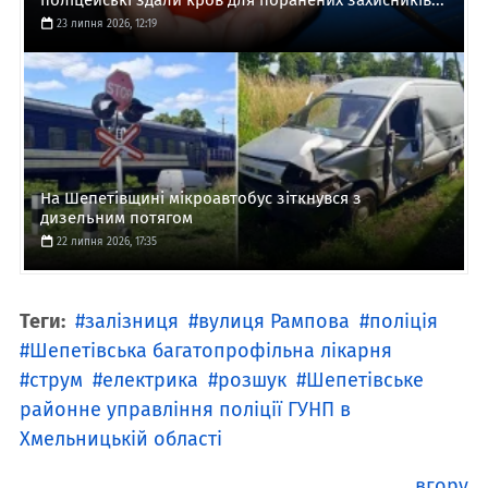
поліцейські здали кров для поранених захисників...
23 липня 2026, 12:19
На Шепетівщині мікроавтобус зіткнувся з
дизельним потягом
22 липня 2026, 17:35
Теги:
залізниця
вулиця Рампова
поліція
Шепетівська багатопрофільна лікарня
струм
електрика
розшук
Шепетівське
районне управління поліції ГУНП в
Хмельницькій області
вгору