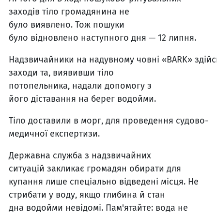
заходів тіло громадянина не
було
виявлено.
Т
ож пошуки
бул
о
відновлен
о
наступного дня — 12 липня.
Надзвичайники
на
надувно
му
човн
і
«BARK»
здій
заходи та,
виявивши тіло
потопельника,
нада
ли
допомогу
з
його
діставанн
я
на берег
водойми
.
Тіло доставили в морг, для проведення судово-
медичної експертизи.
Державна служба з надзвичайних
ситуацій
закликає громадян обирати для
купання лише
спеціально відведен
і
місця. Не
стрибати у воду, якщо глибина
й
стан
дна
водойми
невідомі. Пам'ятайте: вода не