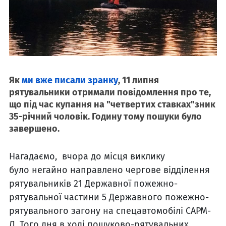
Як
ми вже писали зранку
, 1
1
липня
рятувальники отримали повідомлення про те,
що під час купання на "четвертих ставках"
зник
35
-річний
чоловік
. Годину тому пошуки було
завершено.
Нагадаємо, вчора до
місц
я
виклику
було
негайно
направлено
чергове відділення
рятувальників
21 Д
ержавної пожежно-
рятувальної частини
5 Д
ержавного пожежно-
рятувального загону
на
спец
автомобілі САРМ-
Л.
Того дня в ході пошуково-рятувальних