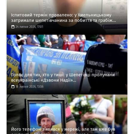
Іспитовий термін провалено: у Хмельницькому
затримали шепетівчанина за побиття та грабіж...
24 липня 2026, 17:01
Голос для тих, хто у тиші: у Шепетівці пролунали
всеукраїнські «Дзвони Надії»...
18 липня 2026, 13:56
Його телефон з’явився у мережі, але там вже був