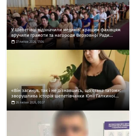
У Шепетівці відзначили медиків: кращим фахівцям
вручили грамоти та нагороди Верховної Ради...
27 липня 2026, 17:06
«Він загинув, так і не дізнавшись, що стане татом»:
зворушлива історія шепетівчанки Юлії Галкиної...
26 липня 2026, 00:37