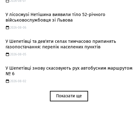
2026-08-07
У лісосмузі Нетішина виявили тіло 52-річного
військовослужбовця зі Львова
2026-08-06
У Шепетівці та дев'яти селах тимчасово припинять
газопостачання: перелік населених пунктів
2026-08-05
У Шепетівці знову скасовують рух автобусним маршрутом
№ 6
2026-08-02
Показати ще