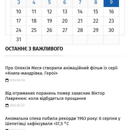
3
4
5
6
7
8
9
10
11
12
13
14
15
16
17
18
19
20
21
22
23
24
25
26
27
28
29
30
31
ОСТАННЄ З ВАЖЛИВОГО
Про Олексія Меся створили анімаційний фільм із серії
«Книга-мандрівка. Герої»
2026-08-08
Від отриманих поранень помер захисник Віктор
Лавренюк: коли відбудеться прощання
2026-08-07
Аномальна спека побила рекорди 1963 року: 6 серпня у
Шепетівці зафіксували +37,5 °C