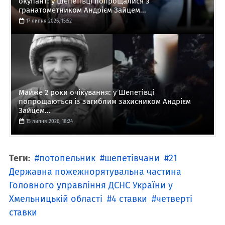
окупант: у Шепетівці попрощалися з
гранатометником Андрієм Зайцем...
17 липня 2026, 15:52
Майже 2 роки очікування: у Шепетівці
попрощаються із загиблим захисником Андрієм
Зайцем...
15 липня 2026, 18:24
Теги:
потопельник
шепетівчани
21
Державна пожежнорятувальна частина
Головного управління ДСНС України у
Хмельницькій області
4 ставки
четверті
ставки