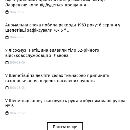
Лавренюк: коли відбудеться прощання
2026-08-07
Аномальна спека побила рекорди 1963 року: 6 серпня у
Шепетівці зафіксували +37,5 °C
2026-08-07
У лісосмузі Нетішина виявили тіло 52-річного
військовослужбовця зі Львова
2026-08-06
У Шепетівці та дев'яти селах тимчасово припинять
газопостачання: перелік населених пунктів
2026-08-05
У Шепетівці знову скасовують рух автобусним маршрутом
№ 6
2026-08-02
Показати ще