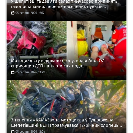
У Шепетівці та дев'яти селах тимчасово припинять
газопостачання: перелік населених пунктів...
05 серпня 2026, 16:57
Мотоциклісту відірвало стопу: водій Audi Q7
спричинив ДТП і втік з місця події...
05 серпня 2026, 13:49
Зіткнення «КАМАЗа» та мотоцикла у Гулівцях: на
Шепетівщині в ДТП травмувався 17-річний хлопець...
05 серпня 2026, 12:04