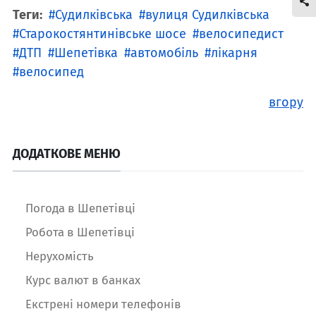
Теги:
Судилківська
вулиця Судилківська
Старокостянтинівське шосе
велосипедист
ДТП
Шепетівка
автомобіль
лікарня
велосипед
вгору
ДОДАТКОВЕ МЕНЮ
Погода в Шепетівці
Робота в Шепетівці
Нерухомість
Курс валют в банках
Екстрені номери телефонів