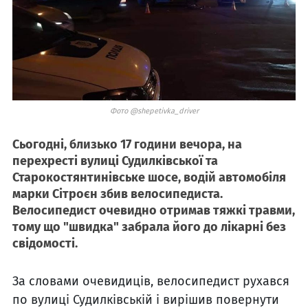
Фото @shepetivka_driver
Сьогодні, близько 17 години вечора, на
перехресті вулиці Судилківської та
Старокостянтинівське шосе, водій автомобіля
марки Сітроєн збив велосипедиста.
Велосипедист очевидно отримав тяжкі травми,
тому що "швидка" забрала його до лікарні без
свідомості.
За словами очевидиців, велосипедист рухався
по вулиці Судилківській і вирішив повернути