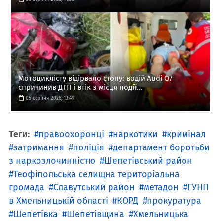
Мотоциклісту відірвало стопу: водій Audi Q7
спричинив ДТП і втік з місця події...
05 серпня 2026, 13:49
Теги:
правоохоронці
наркотики
кримінал
затримання
поліція
департамент боротьби
з наркозлочинністю
Шепетівський район
Теофіпольська селищна територіальна
громада
Славутський район
метадон
ГУНП
в Хмельницькій області
КОРД
прокуратура
Шепетівка
Шепетівщина
Хмельницька