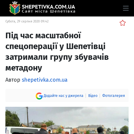
Субота, 29 серпня 2020 09:42
Під час масштабної
спецоперації у Шепетівці
затримали групу збувачів
метадону
Автор
shepetivka.com.ua
Додайте нас у джерела
Відео
Фотогалерея