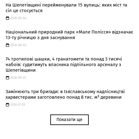
На Шепетівщині перейменували 15 вулиць: яких міст та
сіл це стосується
2026-08-04
Національний природний парк «Мале Полісся» відзначає
13-ту річницю з дня заснування
2026-08-02
74 тротилові шашки, 4 гранатомети та понад 3 тисячі
набоїв: судитимуть власника підпільного арсеналу з
Шепетівщини
2026-08-01
Замінюють три бригади: в Ізяславському надлісництві
харвестерами заготовлено понад 8 тис. м³ деревини
2026-07-29
Показати ще