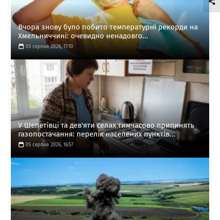
Вчора знову було побито температурні рекорди на
Хмельниччині: очевидно ненадовго...
05 серпня 2026, 17:10
У Шепетівці та дев'яти селах тимчасово припинять
газопостачання: перелік населених пунктів...
05 серпня 2026, 16:57