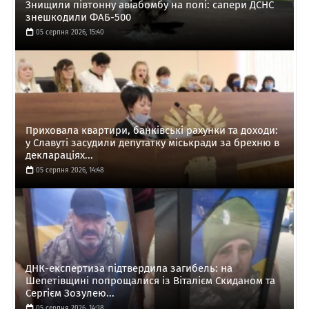
Знищили півтонну авіабомбу на полі: сапери ДСНС
знешкодили ФАБ-500
05 серпня 2026, 15:40
Приховала квартири, банківські рахунки та доходи:
у Славуті засудили депутатку міськради за брехню в
деклараціях...
05 серпня 2026, 14:48
ДНК-експертиза підтвердила загибель: на
Шепетівщині попрощалися із Віталієм Скиданом та
Сергієм Зозулею...
05 серпня 2026, 14:38