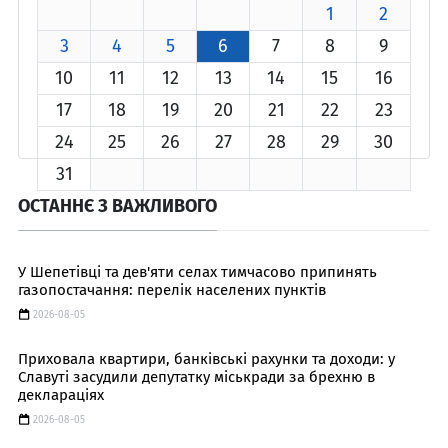
1
2
3
4
5
6
7
8
9
10
11
12
13
14
15
16
17
18
19
20
21
22
23
24
25
26
27
28
29
30
31
ОСТАННЄ З ВАЖЛИВОГО
У Шепетівці та дев'яти селах тимчасово припинять
газопостачання: перелік населених пунктів
2026-08-05
Приховала квартири, банківські рахунки та доходи: у
Славуті засудили депутатку міськради за брехню в
деклараціях
2026-08-05