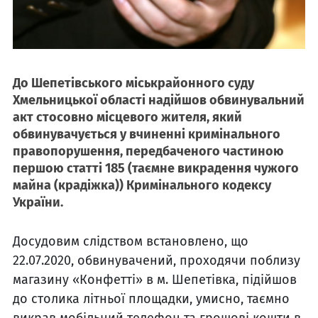
До Шепетівського міськрайонного суду
Хмельницької області надійшов обвинувальний
акт стосовно місцевого жителя, який
обвинувачується у вчиненні кримінального
правопорушення, передбаченого частиною
першою статті 185 (таємне викрадення чужого
майна (крадіжка)) Кримінального кодексу
України.
Досудовим слідством встановлено, що
22.07.2020, обвинувачений, проходячи поблизу
магазину «Конфетті» в м. Шепетівка, підійшов
до столика літньої площадки, умисно, таємно
викрав мобільний телефон та грошові кошти в