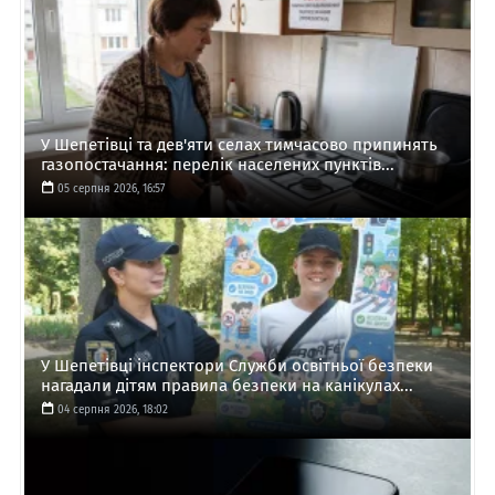
У Шепетівці та дев'яти селах тимчасово припинять
газопостачання: перелік населених пунктів...
05 серпня 2026, 16:57
У Шепетівці інспектори Служби освітньої безпеки
нагадали дітям правила безпеки на канікулах...
04 серпня 2026, 18:02