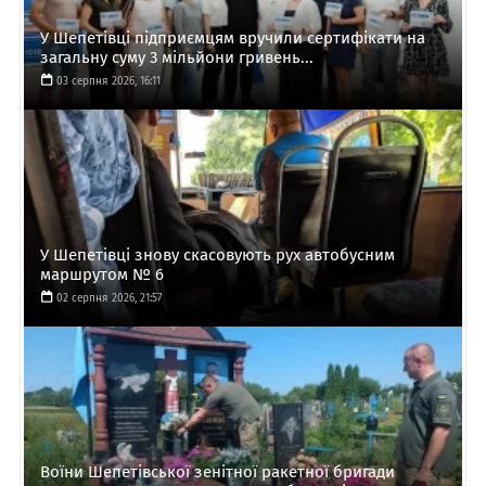
У Шепетівці підприємцям вручили сертифікати на
загальну суму 3 мільйони гривень...
03 серпня 2026, 16:11
У Шепетівці знову скасовують рух автобусним
маршрутом № 6
02 серпня 2026, 21:57
Воїни Шепетівської зенітної ракетної бригади