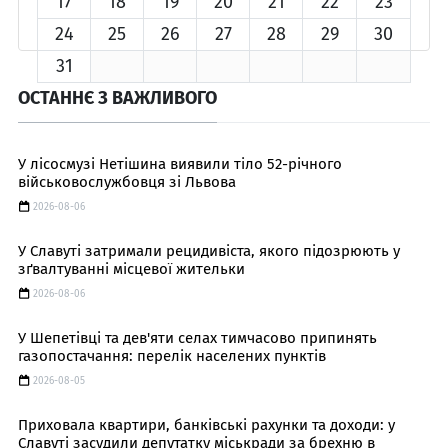
17
18
19
20
21
22
23
24
25
26
27
28
29
30
31
ОСТАННЄ З ВАЖЛИВОГО
У лісосмузі Нетішина виявили тіло 52-річного
військовослужбовця зі Львова
2026-08-06
У Славуті затримали рецидивіста, якого підозрюють у
зґвалтуванні місцевої жительки
2026-08-06
У Шепетівці та дев'яти селах тимчасово припинять
газопостачання: перелік населених пунктів
2026-08-05
Приховала квартири, банківські рахунки та доходи: у
Славуті засудили депутатку міськради за брехню в