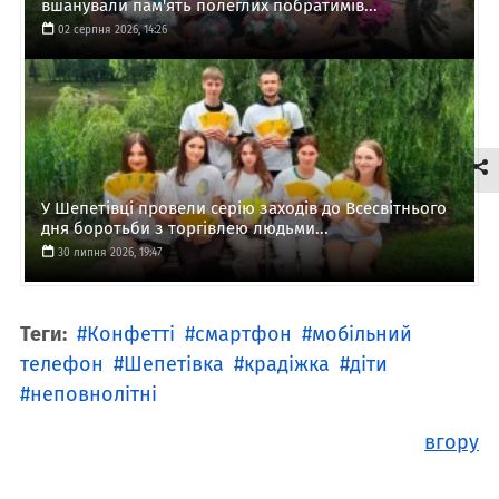
вшанували пам'ять полеглих побратимів...
02 серпня 2026, 14:26
У Шепетівці провели серію заходів до Всесвітнього
дня боротьби з торгівлею людьми...
30 липня 2026, 19:47
Теги:
Конфетті
смартфон
мобільний
телефон
Шепетівка
крадіжка
діти
неповнолітні
вгору