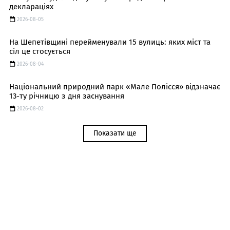
деклараціях
2026-08-05
На Шепетівщині перейменували 15 вулиць: яких міст та
сіл це стосується
2026-08-04
Національний природний парк «Мале Полісся» відзначає
13-ту річницю з дня заснування
2026-08-02
Показати ще