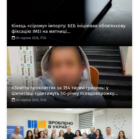
Кінець «сірому» імпорту: БЕБ ініціював обов'язкову
фіксацію IMEI на митниці...
04 серпня 2026, 17:34
«Зняття прокляття» за 354 тисячі гривень: у
Шепетівці судитимуть 50-річну псевдоворожку...
04 серпня 2026, 13:16