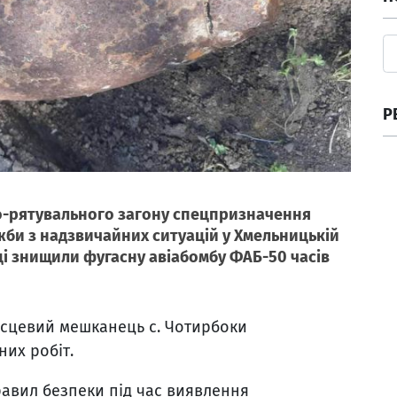
Р
йно-рятувального загону спецпризначення
би з надзвичайних ситуацій у Хмельницькій
ці знищили фугасну авіабомбу ФАБ-50 часів
ісцевий мешканець с. Чотирбоки
них робіт.
авил безпеки під час виявлення