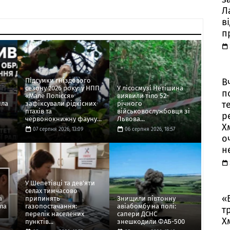
Л
в
п
В
Підсумки гніздового
сезону 2026 року: у НПП
У лісосмузі Нетішина
п
«Мале Полісся»
виявили тіло 52-
т
ила
зафіксували рідкісних
річного
птахів та
військовослужбовця зі
р
червонокнижну фауну...
Львова...
Х
07 серпня 2026, 13:09
06 серпня 2026, 18:57
о
н
У Шепетівці та дев'яти
селах тимчасово
«
а
припинять
Знищили півтонну
ла
газопостачання:
авіабомбу на полі:
т
перелік населених
сапери ДСНС
Х
пунктів...
знешкодили ФАБ-500