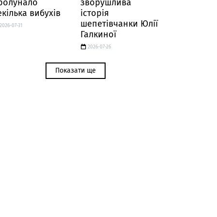
ролунало
зворушлива
екілька вибухів
історія
шепетівчанки Юлії
2026-07-31
Галкиної
2026-07-26
Показати ще