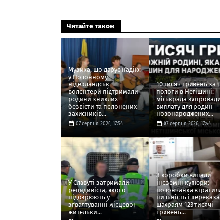
Читайте також
Музика, що дарує надію:
у Полонному
нідерландські
10 тисяч гривень за
волонтери підтримали
пологи в Нетішині:
родини зниклих
міськрада запровад
безвісти та полонених
виплату для родин
захисників...
новонароджених...
07 серпня 2026, 17:54
07 серпня 2026, 17:44
З коробки випали
У Славуті затримали
іноземні купюри:
рецидивіста, якого
полончанка втратил
підозрюють у
пильність і переказа
зґвалтуванні місцевої
шахраям 123 тисячі
жительки...
гривень...