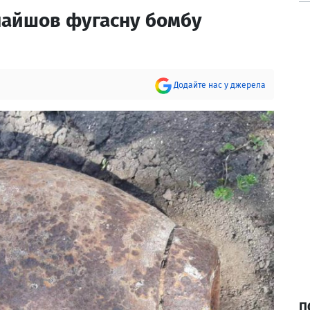
найшов фугасну бомбу
Додайте нас у джерела
П