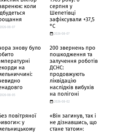
авренюк: коли
серпня у
ідбудеться
Шепетівці
рощання
зафіксували +37,5
°C
2026-08-07
2026-08-07
чора знову було
200 звернень про
обито
пошкодження та
емпературні
залучення роботів
екорди на
ДСНС:
мельниччині:
продовжують
чевидно
ліквідацію
енадовго
наслідків вибухів
на полігоні
2026-08-05
2026-08-02
Без повітряної
«Він загинув, так і
ривоги»: у
не дізнавшись, що
мельницькому
стане татом»: