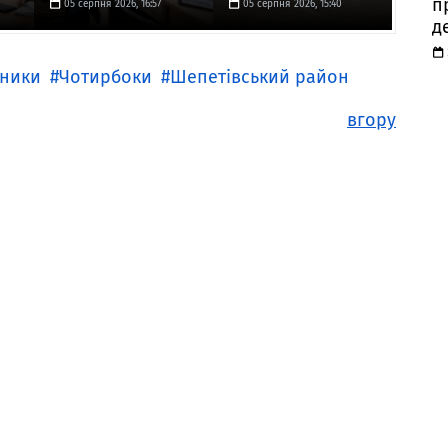
п
05 серпня 2026, 16:57
05 серпня 2026, 15:40
д
ьники
Чотирбоки
Шепетівський район
вгору