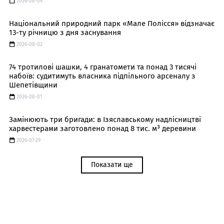
2026-08-04
Національний природний парк «Мале Полісся» відзначає
13-ту річницю з дня заснування
2026-08-02
74 тротилові шашки, 4 гранатомети та понад 3 тисячі
набоїв: судитимуть власника підпільного арсеналу з
Шепетівщини
2026-08-01
Замінюють три бригади: в Ізяславському надлісництві
харвестерами заготовлено понад 8 тис. м³ деревини
2026-07-29
Показати ще