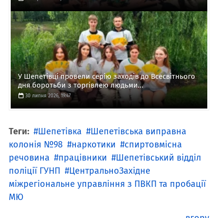
У Шепетівці провели серію заходів до Всесвітнього
дня боротьби з торгівлею людьми...
30 липня 2026, 19:47
Теги:
Шепетівка
Шепетівська виправна
колонія №98
наркотики
спиртовмісна
речовина
працівники
Шепетівський відділ
поліції ГУНП
ЦентральноЗахідне
міжрегіональне управління з ПВКП та пробації
МЮ