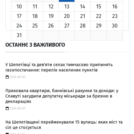
10
11
12
13
14
15
16
17
18
19
20
21
22
23
24
25
26
27
28
29
30
31
ОСТАННЄ З ВАЖЛИВОГО
У Шепетівці та дев'яти селах тимчасово припинять
газопостачання: перелік населених пунктів
2026-08-05
Приховала квартири, банківські рахунки та доходи: у
Славуті засудили депутатку міськради за брехню в
деклараціях
2026-08-05
На Шепетівщині перейменували 15 вулиць: яких міст та
сіл це стосується