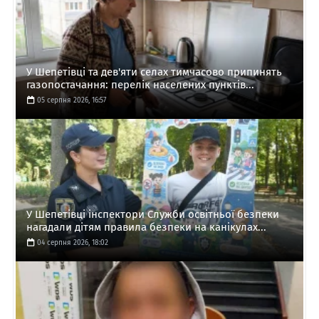
У Шепетівці та дев'яти селах тимчасово припинять
газопостачання: перелік населених пунктів...
05 серпня 2026, 16:57
У Шепетівці інспектори Служби освітньої безпеки
нагадали дітям правила безпеки на канікулах...
04 серпня 2026, 18:02