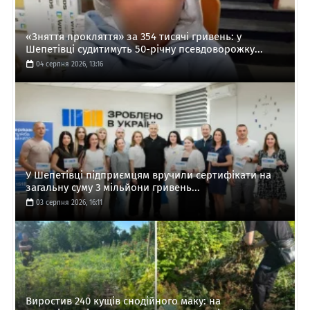
«Зняття прокляття» за 354 тисячі гривень: у
Шепетівці судитимуть 50-річну псевдоворожку...
04 серпня 2026, 13:16
У Шепетівці підприємцям вручили сертифікати на
загальну суму 3 мільйони гривень...
03 серпня 2026, 16:11
Виростив 240 кущів снодійного маку: на