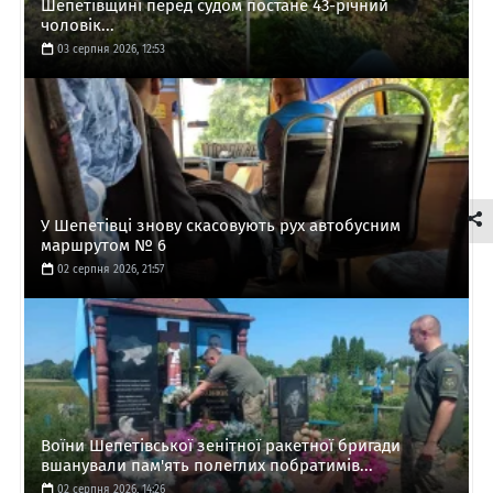
Шепетівщині перед судом постане 43-річний
чоловік...
03 серпня 2026, 12:53
У Шепетівці знову скасовують рух автобусним
маршрутом № 6
02 серпня 2026, 21:57
Воїни Шепетівської зенітної ракетної бригади
вшанували пам'ять полеглих побратимів...
02 серпня 2026, 14:26