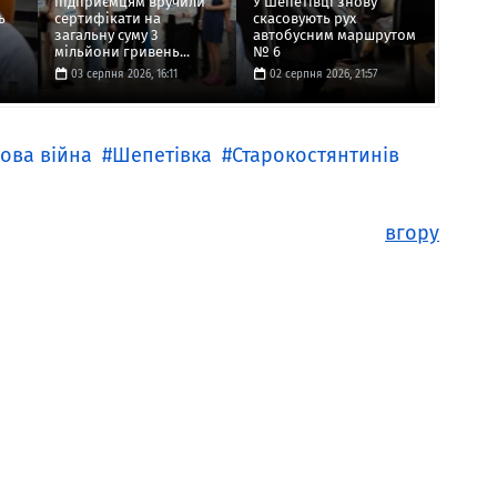
підприємцям вручили
У Шепетівці знову
ь
сертифікати на
скасовують рух
загальну суму 3
автобусним маршрутом
мільйони гривень...
№ 6
03 серпня 2026, 16:11
02 серпня 2026, 21:57
това війна
Шепетівка
Старокостянтинів
вгору