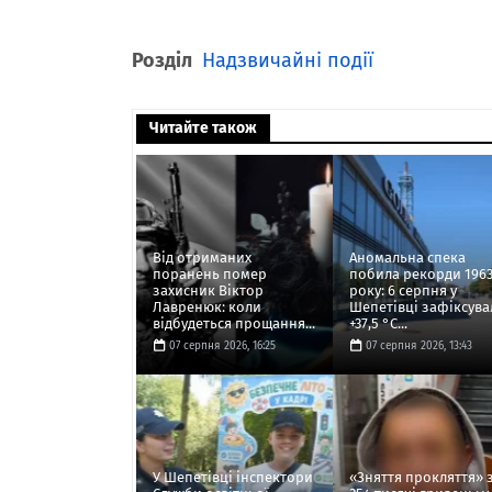
Розділ
Надзвичайні події
Читайте також
Від отриманих
Аномальна спека
поранень помер
побила рекорди 196
захисник Віктор
року: 6 серпня у
Лавренюк: коли
Шепетівці зафіксува
відбудеться прощання...
+37,5 °C...
07 серпня 2026, 16:25
07 серпня 2026, 13:43
У Шепетівці інспектори
«Зняття прокляття» 