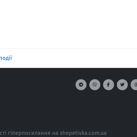
події
сті гіперпосилання на shepetivka.com.ua