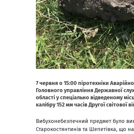
7 червня о 15:00 піротехніки Аварій
Головного управління Державної служ
області у спеціально відведеному мі
калібру 152 мм часів Другої світової ві
Вибухонебезпечний предмет було вия
Старокостянтинів та Шепетівка, що н