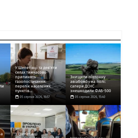
У Шепетівці та дев'яти
селах тимчасово
3
припинять
Знищили півтонну
газопостачання:
авіабомбу на полі:
ли
перелік населених
сапери ДСНС
пунктів...
знешкодили ФАБ-500
05 серпня 2026, 16:57
05 серпня 2026, 15:40
за
У Шепетівці