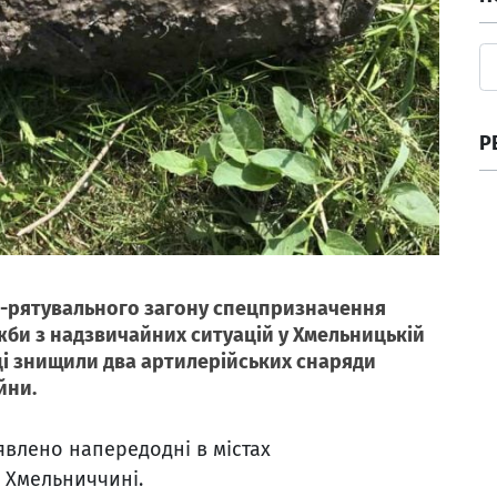
Р
но-рятувального загону спецпризначення
би з надзвичайних ситуацій у Хмельницькій
сці знищили два артилерійських снаряди
йни.
влено напередодні в містах
а Хмельниччині.