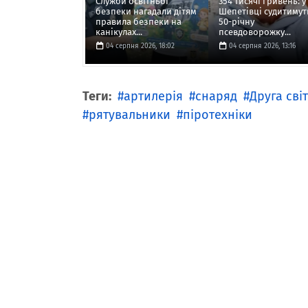
Служби освітньої
354 тисячі гривень: у
безпеки нагадали дітям
Шепетівці судитимут
правила безпеки на
50-річну
канікулах...
псевдоворожку...
04 серпня 2026, 18:02
04 серпня 2026, 13:16
Теги:
артилерія
снаряд
Друга сві
рятувальники
піротехніки