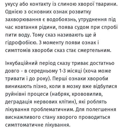
укусу або контакту із слиною хворої тварини.
Однією з основних ознак розвитку
захворювання є водобоязнь, утруднення під
час ковтання рідини, поява судом при спробі
пити воду. Тому сказ називають ще й
гідрофобією. З моменту появи ознак і
симптомів хвороби сказ стає смертельним.
Інкубаційний період сказу триває достатньо
довго - в середньому 1-3 місяці (хоча може
тривати і до року). Перші ознаки хвороби
виникають пізно, коли в мозку вже відбулися
руйнівні процеси (набряк, крововилив,
деградація нервових клітин), які роблять
лікування проблематичним. Для полегшення
виснажливого стану хворого проводиться
симптоматичне лікування.