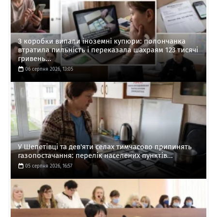
З коробки випали іноземні купюри: полончанка
втратила пильність і переказала шахраям 123 тисячі
гривень...
06 серпня 2026, 13:05
У Шепетівці та дев'яти селах тимчасово припинять
газопостачання: перелік населених пунктів...
05 серпня 2026, 16:57