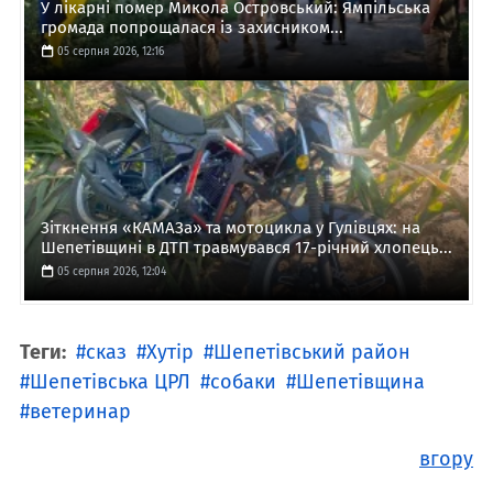
У лікарні помер Микола Островський: Ямпільська
громада попрощалася із захисником...
05 серпня 2026, 12:16
Зіткнення «КАМАЗа» та мотоцикла у Гулівцях: на
Шепетівщині в ДТП травмувався 17-річний хлопець...
05 серпня 2026, 12:04
Теги:
сказ
Хутір
Шепетівський район
Шепетівська ЦРЛ
собаки
Шепетівщина
ветеринар
вгору