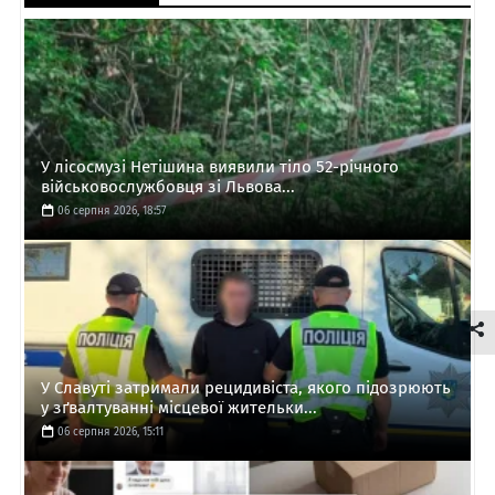
У лісосмузі Нетішина виявили тіло 52-річного
військовослужбовця зі Львова...
06 серпня 2026, 18:57
У Славуті затримали рецидивіста, якого підозрюють
у зґвалтуванні місцевої жительки...
06 серпня 2026, 15:11