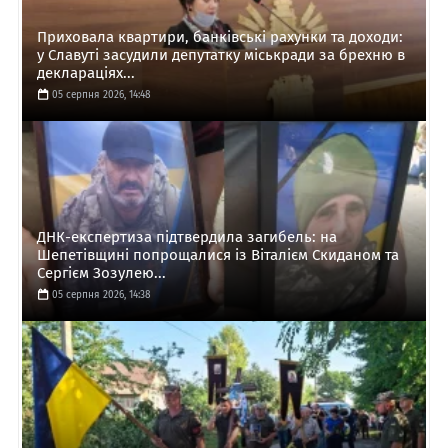
Приховала квартири, банківські рахунки та доходи:
у Славуті засудили депутатку міськради за брехню в
деклараціях...
05 серпня 2026, 14:48
ДНК-експертиза підтвердила загибель: на
Шепетівщині попрощалися із Віталієм Скиданом та
Сергієм Зозулею...
05 серпня 2026, 14:38