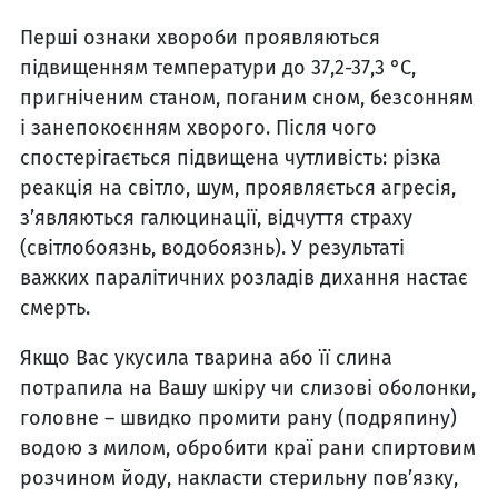
Перші ознаки хвороби проявляються
підвищенням температури до 37,2-37,3 °C,
пригніченим станом, поганим сном, безсонням
і занепокоєнням хворого. Після чого
спостерігається підвищена чутливість: різка
реакція на світло, шум, проявляється агресія,
з’являються галюцинації, відчуття страху
(світлобоязнь, водобоязнь). У результаті
важких паралітичних розладів дихання настає
смерть.
Якщо Вас укусила тварина або її слина
потрапила на Вашу шкіру чи слизові оболонки,
головне – швидко промити рану (подряпину)
водою з милом, обробити краї рани спиртовим
розчином йоду, накласти стерильну пов’язку,