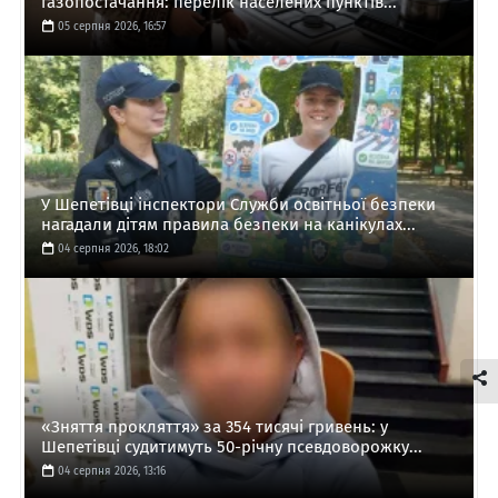
газопостачання: перелік населених пунктів...
05 серпня 2026, 16:57
У Шепетівці інспектори Служби освітньої безпеки
нагадали дітям правила безпеки на канікулах...
04 серпня 2026, 18:02
«Зняття прокляття» за 354 тисячі гривень: у
Шепетівці судитимуть 50-річну псевдоворожку...
04 серпня 2026, 13:16