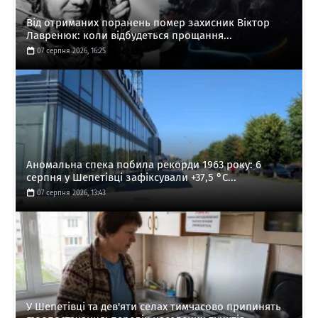
Від отриманих поранень помер захисник Віктор
Лавренюк: коли відбудеться прощання...
07 серпня 2026, 16:25
Аномальна спека побила рекорди 1963 року: 6
серпня у Шепетівці зафіксували +37,5 °C...
07 серпня 2026, 13:43
У Шепетівці та дев'яти селах тимчасово припинять