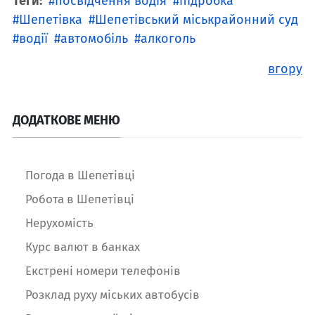
Теги:
посвідчення водія
підробка
Шепетівка
Шепетівський міськрайонний суд
водії
автомобіль
алкоголь
вгору
ДОДАТКОВЕ МЕНЮ
Погода в Шепетівці
Робота в Шепетівці
Нерухомість
Курс валют в банках
Екстрені номери телефонів
Розклад руху міських автобусів