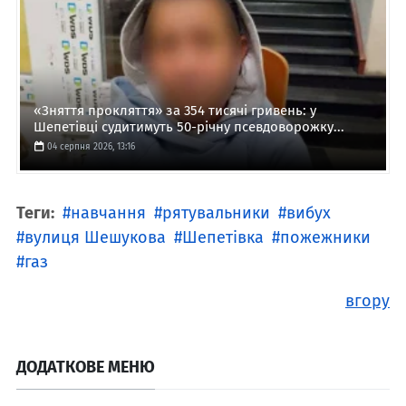
«Зняття прокляття» за 354 тисячі гривень: у
Шепетівці судитимуть 50-річну псевдоворожку...
04 серпня 2026, 13:16
Теги:
навчання
рятувальники
вибух
вулиця Шешукова
Шепетівка
пожежники
газ
вгору
ДОДАТКОВЕ МЕНЮ