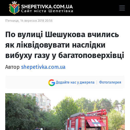
П'ятниця, 14 вересня 2018 20:56
По вулиці Шешукова вчились
як ліквідовувати наслідки
вибуху газу у багатоповерхівці
Автор
shepetivka.com.ua
Додайте нас у джерела
Фотогалерея