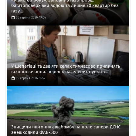
багатоповерхівки водою та лишив 70 квартир без
газу...
06 серпня 2026, 19:04
У Шепетівці та дев'яти селах тимчасово припинять
газопостачання: перелік населених пунктів...
05 серпня 2026, 16:57
Знищили півтонну авіабомбу на полі: сапери ДСНС
знешкодили ФАБ-500