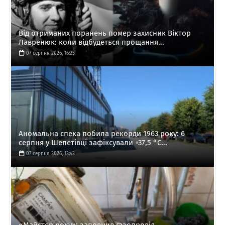
Від отриманих поранень помер захисник Віктор
Лавренюк: коли відбудеться прощання...
07 серпня 2026, 16:25
Аномальна спека побила рекорди 1963 року: 6
серпня у Шепетівці зафіксували +37,5 °C...
07 серпня 2026, 13:43
«Майстер року»: заповнив газопровід