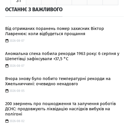
31
ОСТАННЄ З ВАЖЛИВОГО
Від отриманих поранень помер захисник Віктор
Лавренюк: коли відбудеться прощання
2026-08-07
Аномальна спека побила рекорди 1963 року: 6 серпня у
Шепетівці зафіксували +37,5 °C
2026-08-07
Вчора знову було побито температурні рекорди на
Хмельниччині: очевидно ненадовго
2026-08-05
200 звернень про пошкодження та залучення роботів
ДСНС: продовжують ліквідацію наслідків вибухів на
полігоні
2026-08-02