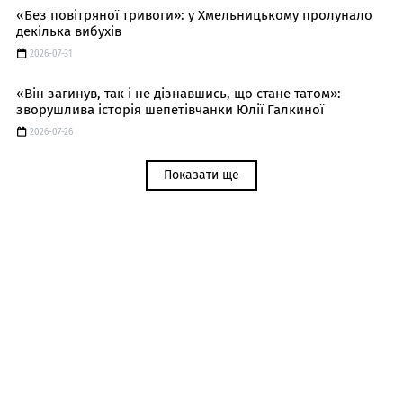
«Без повітряної тривоги»: у Хмельницькому пролунало
декілька вибухів
2026-07-31
«Він загинув, так і не дізнавшись, що стане татом»:
зворушлива історія шепетівчанки Юлії Галкиної
2026-07-26
Показати ще