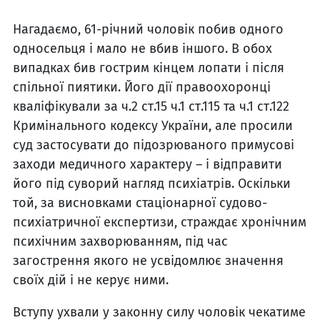
Нагадаємо, 61-річний чоловік побив одного
односельця і мало не вбив іншого. В обох
випадках бив гострим кінцем лопати і після
спільної пиятики. Його дії правоохоронці
кваліфікували за ч.2 ст.15 ч.1 ст.115 та ч.1 ст.122
Кримінального кодексу України, але просили
суд застосувати до підозрюваного примусові
заходи медичного характеру – і відправити
його під суворий нагляд психіатрів. Оскільки
той, за висновками стаціонарної судово-
психіатричної експертизи, страждає хронічним
психічним захворюванням, під час
загострення якого не усвідомлює значення
своїх дій і не керує ними.
Вступу ухвали у законну силу чоловік чекатиме