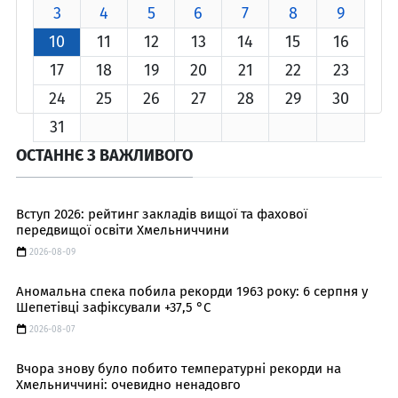
3
4
5
6
7
8
9
10
11
12
13
14
15
16
17
18
19
20
21
22
23
24
25
26
27
28
29
30
31
ОСТАННЄ З ВАЖЛИВОГО
Вступ 2026: рейтинг закладів вищої та фахової
передвищої освіти Хмельниччини
2026-08-09
Аномальна спека побила рекорди 1963 року: 6 серпня у
Шепетівці зафіксували +37,5 °C
2026-08-07
Вчора знову було побито температурні рекорди на
Хмельниччині: очевидно ненадовго