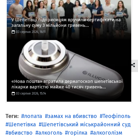
У Шепетівці підприємцям вручили сертифікати на
загальну суму 3 мільйони гривень...
03 серпня 2026, 16:11
«Нова пошта» втратила дерматоскоп шепетівської
лікарки вартістю майже 40 тисяч гривень...
03 серпня 2026, 15:14
Теги:
лопата
замах на вбивство
Теофіполь
Шепетівка
Шепетівський міськрайонний суд
вбивство
алкоголь
горілка
алкоголізм