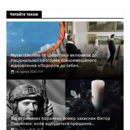
Читайте також
Музеї Ізяслава та Шепетівки включили до
Національної програми психоемоційного
відновлення «Подорож до себе»...
08 серпня 2026, 17:17
Від отриманих поранень помер захисник Віктор
Лавренюк: коли відбудеться прощання...
07 серпня 2026, 16:25