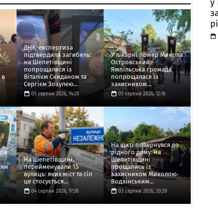
у
з
р
,
ДНК-експертиза
а
підтвердила загибель:
У лікарні помер Микола
на Шепетівщині
Островський:
попрощалися із
Ямпільська громада
 в
Віталієм Скиданом та
попрощалася із
Сергієм Зозулею...
захисником...
05 серпня 2026, 14:38
05 серпня 2026, 12:16
На щиті повернувся до
ори
рідного дому: на
На Шепетівщині
Шепетівщині
тям
перейменували 15
прощались із
вулиць: яких міст та сіл
захисником Миколою
це стосується...
Водзінським...
04 серпня 2026, 17:38
03 серпня 2026, 20:20