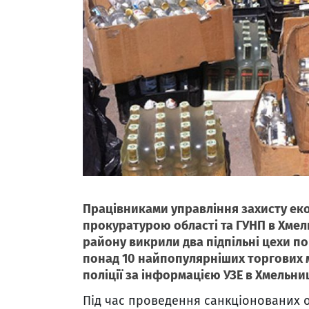
Працівниками управління захисту еко
прокуратурою області та ГУНП в Хмел
району викрили два підпільні цехи п
понад 10 найпопулярніших торгових м
поліції за інформацією УЗЕ в Хмельниц
Під час проведення санкціонованих 