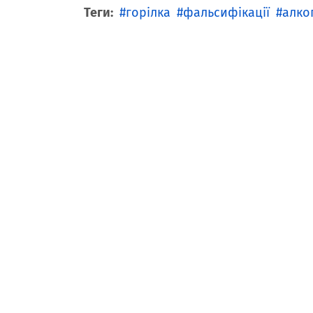
Теги:
горілка
фальсифікації
алко