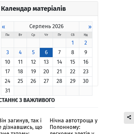
Календар матеріалів
«
Серпень 2026
»
Пн
Вт
Ср
Чт
Пт
Сб
Нд
1
2
3
4
5
6
7
8
9
10
11
12
13
14
15
16
17
18
19
20
21
22
23
24
25
26
27
28
29
30
31
СТАННЄ З ВАЖЛИВОГО
Він загинув, так і
Нічна автотроща у
е дізнавшись, що
Полонному:
тане татом»:
легковик злетів у