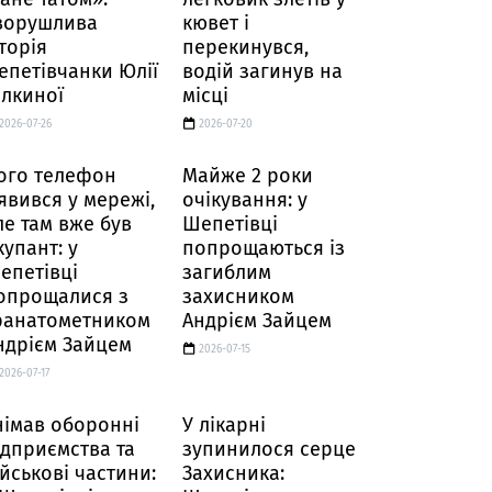
ворушлива
кювет і
сторія
перекинувся,
епетівчанки Юлії
водій загинув на
алкиної
місці
2026-07-26
2026-07-20
ого телефон
Майже 2 роки
’явився у мережі,
очікування: у
ле там вже був
Шепетівці
купант: у
попрощаються із
епетівці
загиблим
опрощалися з
захисником
ранатометником
Андрієм Зайцем
ндрієм Зайцем
2026-07-15
2026-07-17
німав оборонні
У лікарні
ідприємства та
зупинилося серце
ійськові частини:
Захисника: