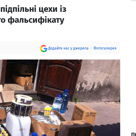
підпільні цехи із
го фальсифікату
Додайте нас у джерела
Фотогалерея
П