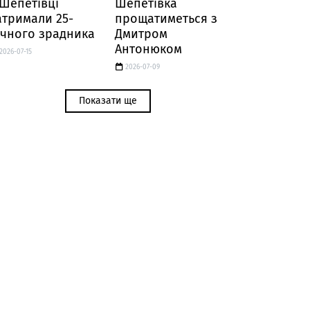
 Шепетівці
Шепетівка
атримали 25-
прощатиметься з
ічного зрадника
Дмитром
Антонюком
2026-07-15
2026-07-09
Показати ще