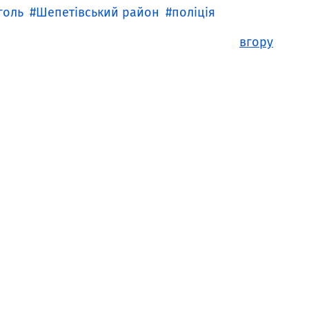
голь
Шепетівський район
поліція
вгору