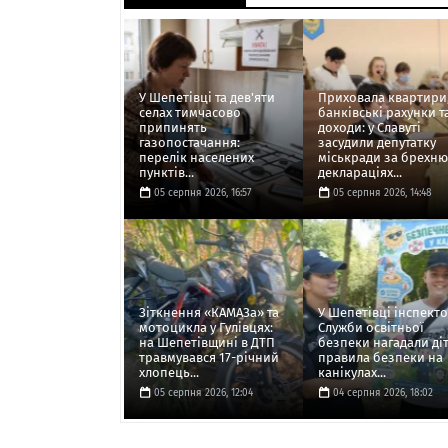
У Шепетівці та дев'яти
Приховала квартири
селах тимчасово
банківські рахунки т
припинять
доходи: у Славуті
газопостачання:
засудили депутатку
перелік населених
міськради за брехню
пунктів...
деклараціях...
05 серпня 2026, 16:57
05 серпня 2026, 14:48
Зіткнення «КАМАЗа» та
У Шепетівці інспект
мотоцикла у Гулівцях:
Служби освітньої
на Шепетівщині в ДТП
безпеки нагадали ді
травмувався 17-річний
правила безпеки на
хлопець...
канікулах...
05 серпня 2026, 12:04
04 серпня 2026, 18:02