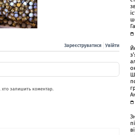
з
і
ш
Г
Зареєструватися
Увійти
Й
з
а
о
Ш
п
г
 хто залишить коментар.
А
З
п
в