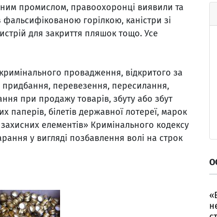
нним промислом, правоохоронці виявили та
 фальсифікованою горілкою, каністри зі
истрій для закриття пляшок тощо. Усе
 кримінального провадження, відкритого за
ня, придбання, перевезення, пересилання,
ання при продажу товарів, збуту або збут
х паперів, білетів державної лотереї, марок
 захисних елементів» Кримінального кодексу
арання у вигляді позбавлення волі на строк
О
«
н
с