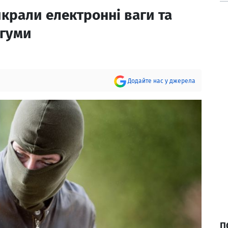
крали електронні ваги та
 гуми
Додайте нас у джерела
П