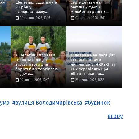
тям
Шепетівці судитимуть
сертифікати на
50-річну
загальну суму 3
псевдоворожку...
мільйони гривень...
04 серпня 2026, 13:16
03 серпня 2026, 16:11
У Шепетівці провели
Підозра у маніпуляціях
серію заходів до
із показаннями
Всесвітнього дня
лічильників: НКРЕКП та
боротьби з торгівлею
СБУ перевірять ПрАТ
людьми...
«Шепетівкагаз»...
30 липня 2026, 19:47
29 липня 2026, 16:58
гума
вулиця Володимирівська
будинок
вгору