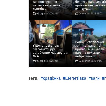
газопостачання:
безпеки нагадали ді
перелік населених
правила безпеки на
пунктів...
канікулах...
05 серпня 2026, 16:57
04 серпня 2026, 18:02
Воїни Шепетівської
У Шепетівці знову
зенітної ракетної
скасовують рух
бригади вшанували
автобусним маршрутом
пам'ять полеглих
№ 6
побратимів...
02 серпня 2026, 21:57
02 серпня 2026, 14:26
Теги:
крадіжка
Шепетівка
ваги