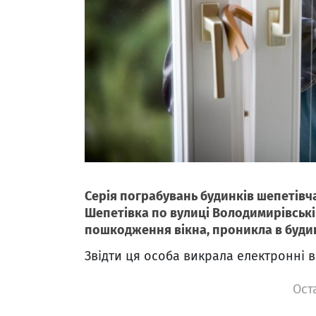
Серія пограбувань будинків шепетівчан
Шепетівка по вулиці Володимирівськ
пошкодження вікна, проникла в будин
Звідти ця особа викрала електронні в
Ост