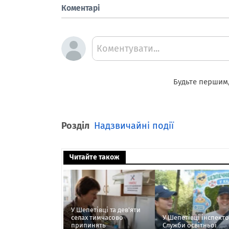
Коментарі
Коментувати...
Будьте першим,
Розділ
Надзвичайні події
Читайте також
У Шепетівці та дев'яти
селах тимчасово
У Шепетівці інспект
припинять
Служби освітньої