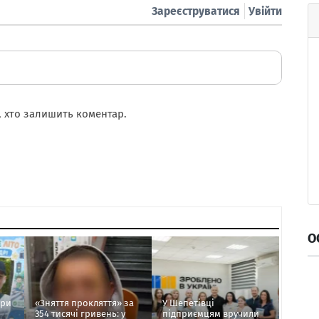
Зареєструватися
Увійти
 хто залишить коментар.
О
ори
«Зняття прокляття» за
У Шепетівці
354 тисячі гривень: у
підприємцям вручили