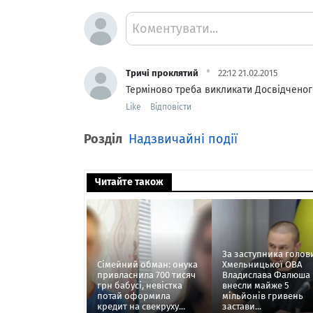
Коментувати...
·
Тричі проклятий
22:12 21.02.2015
Терміново треба викликати Досвідченог
Like
Відповісти
Розділ
Надзвичайні події
Читайте також
За заступника голов
Сімейний обман: онука
Хмельницької ОВА
привласнила 700 тисяч
Владислава Фалюша
грн бабусі, невістка
внесли майже 5
потай оформила
мільйонів гривень
кредит на свекруху...
застави...