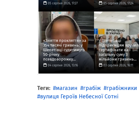
05 серпня 2026, 17:27
05 серпня 2026, 17:24
«Зняття прокляття» за
У Шепетівці
354 тисячі гривень: у
підприємцям вручил
Шепетівці судитимуть
сертифікати на
50-річну
загальну суму 3
псевдоворожку...
мільйони гривень...
04 серпня 2026, 13:16
03 серпня 2026, 16:11
Теги:
магазин
грабіж
грабіжники
вулиця Героїв Небесної Сотні