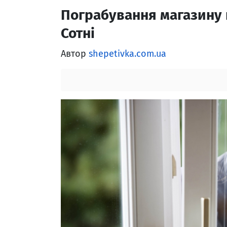
Пограбування магазину п
Сотні
Автор
shepetivka.com.ua