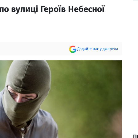
о вулиці Героїв Небесної
Додайте нас у джерела
П