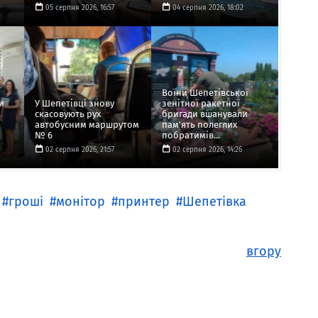
05 серпня 2026, 16:57
04 серпня 2026, 18:02
Воїни Шепетівської
и
У Шепетівці знову
зенітної ракетної
скасовують рух
бригади вшанували
автобусним маршрутом
пам'ять полеглих
№ 6
побратимів...
02 серпня 2026, 21:57
02 серпня 2026, 14:26
гроші
монітор
принтер
Шепетівка
вгору