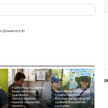
о Дільничого 8)
О
и
У Шепетівці та дев'яти
селах тимчасово
У Шепетівці інспектори
припинять
Служби освітньої
газопостачання:
безпеки нагадали дітям
перелік населених
правила безпеки на
пунктів...
канікулах...