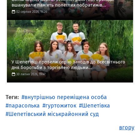
вшанували пам'ять полеглих побратимів...
02 серпня 2026, 14:26
У Шепетівці провели серію заходів до Всесвітнього
дня боротьби з торгівлею людьми...
30 липня 2026, 19:47
Теги:
внутрішньо переміщена особа
парасолька
гуртожиток
Шепетівка
Шепетівський міськрайонний суд
вгору