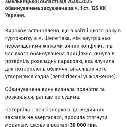
Хмельницької області від 26.05.2025
обвинувачена засуджена за ч. 1 ст. 125 КК
України.
Вироком встановлено, що в квітні цього року в
гуртожитку в м. Шепетівка, між внутрішньо
переміщеними жінками виник конфлікт, під
час якого обвинувачена прицільно кинула в
потерпілу розкладну парасолю, яка влучила
для потерпілої в обличчя, внаслідок чого
утворилися садна (легкі тілесні ушкодження).
Обвинувачена вину визнала повністю та
розкаялася, раніше не судима.
Потерпіла є пенсіонеркою, до медичних
закладів не зверталася, просила стягнути
моральну шкоду в розмірі
30 000 грн.