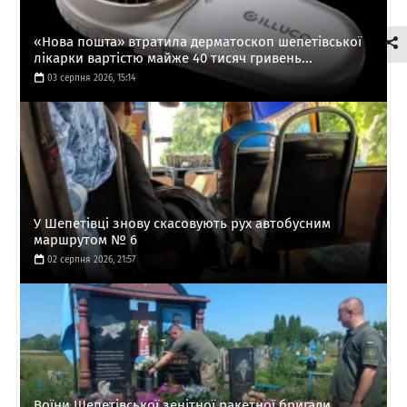
«Нова пошта» втратила дерматоскоп шепетівської
лікарки вартістю майже 40 тисяч гривень...
03 серпня 2026, 15:14
У Шепетівці знову скасовують рух автобусним
маршрутом № 6
02 серпня 2026, 21:57
Воїни Шепетівської зенітної ракетної бригади