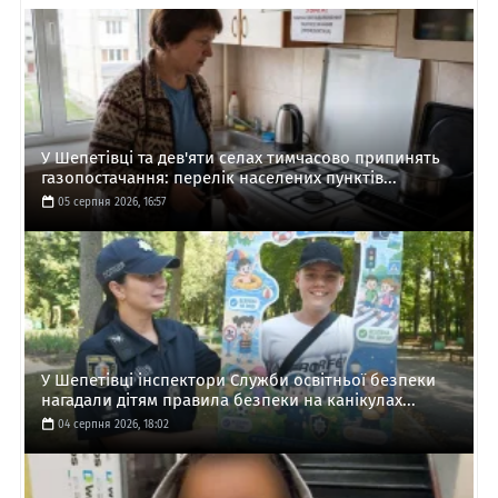
У Шепетівці та дев'яти селах тимчасово припинять
газопостачання: перелік населених пунктів...
05 серпня 2026, 16:57
У Шепетівці інспектори Служби освітньої безпеки
нагадали дітям правила безпеки на канікулах...
04 серпня 2026, 18:02