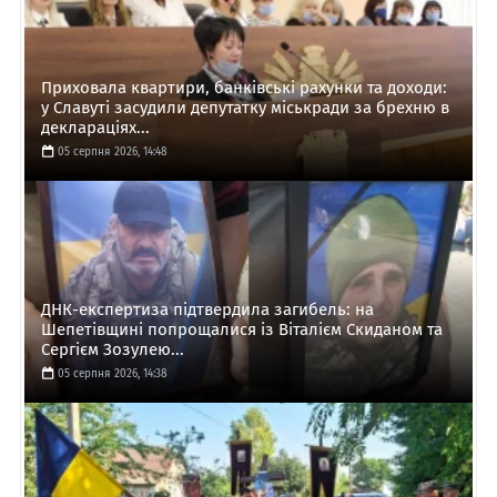
Приховала квартири, банківські рахунки та доходи:
у Славуті засудили депутатку міськради за брехню в
деклараціях...
05 серпня 2026, 14:48
ДНК-експертиза підтвердила загибель: на
Шепетівщині попрощалися із Віталієм Скиданом та
Сергієм Зозулею...
05 серпня 2026, 14:38