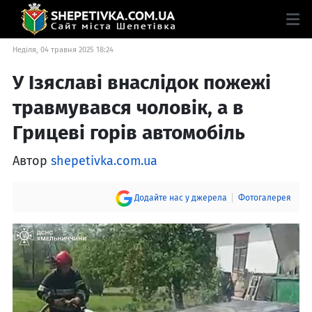
Неділя, 04 травня 2025 18:24
У Ізяславі внаслідок пожежі
травмувався чоловік, а в
Грицеві горів автомобіль
Автор
shepetivka.com.ua
Додайте нас у джерела
Фотогалерея