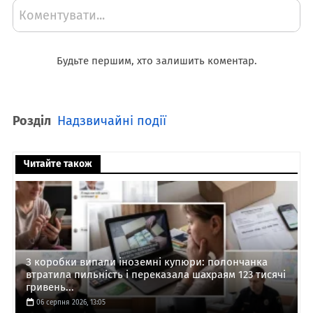
Коментувати...
Будьте першим, хто залишить коментар.
Розділ
Надзвичайні події
Читайте також
З коробки випали іноземні купюри: полончанка
втратила пильність і переказала шахраям 123 тисячі
гривень...
06 серпня 2026, 13:05