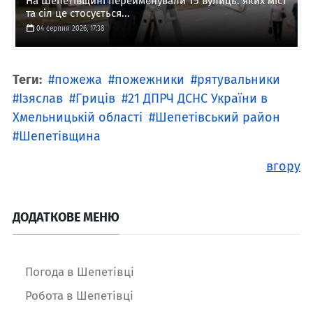
На Шепетівщині перейменували 15 вулиць: яких міст
та сіл це стосується...
04 серпня 2026, 17:38
Теги:
пожежа
пожежники
рятувальники
Ізяслав
Гриців
21 ДПРЧ ДСНС України в
Хмельницькій області
Шепетівський район
Шепетівщина
вгору
ДОДАТКОВЕ МЕНЮ
Погода в Шепетівці
Робота в Шепетівці