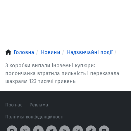
Головна
Новини
Надзвичайні події
З коробки випали іноземні купюри:
полончанка втратила пильність і переказала
шахраям 123 тисячі гривень
Про нас
Реклама
Політика конфіденційності