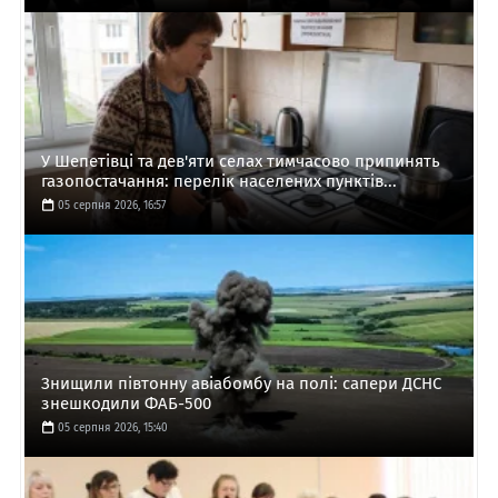
У Шепетівці та дев'яти селах тимчасово припинять
газопостачання: перелік населених пунктів...
05 серпня 2026, 16:57
Знищили півтонну авіабомбу на полі: сапери ДСНС
знешкодили ФАБ-500
05 серпня 2026, 15:40