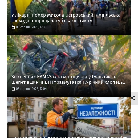
У лікарні помер Микола Островський: Ямпільська
громада попрощалася із захисником...
05 серпня 2026, 12:16
Зіткнення «КАМАЗа» та мотоцикла у Гулівцях: на
Шепетівщині в ДТП травмувався 17-річний хлопець...
05 серпня 2026, 12:04