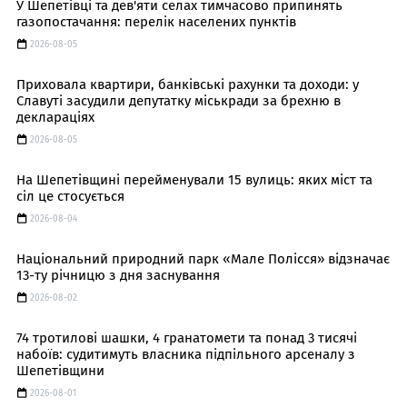
У Шепетівці та дев'яти селах тимчасово припинять
газопостачання: перелік населених пунктів
2026-08-05
Приховала квартири, банківські рахунки та доходи: у
Славуті засудили депутатку міськради за брехню в
деклараціях
2026-08-05
На Шепетівщині перейменували 15 вулиць: яких міст та
сіл це стосується
2026-08-04
Національний природний парк «Мале Полісся» відзначає
13-ту річницю з дня заснування
2026-08-02
74 тротилові шашки, 4 гранатомети та понад 3 тисячі
набоїв: судитимуть власника підпільного арсеналу з
Шепетівщини
2026-08-01