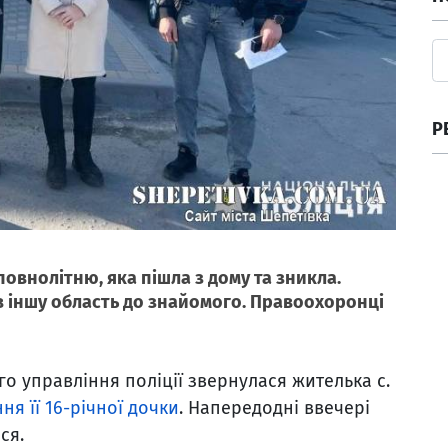
Р
овнолітню, яка пішла з дому та зникла.
 в іншу область до знайомого. Правоохоронці
о управління поліції звернулася жителька с.
ня її 16-річної дочки
. Напередодні ввечері
ся.