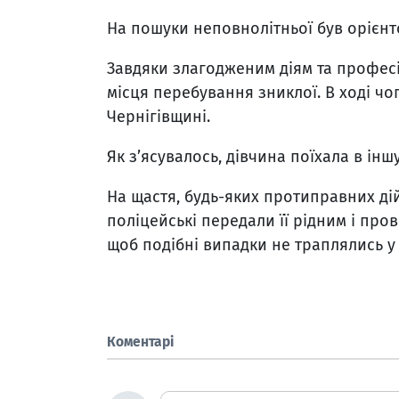
На пошуки неповнолітньої був орієнт
Завдяки злагодженим діям та професі
місця перебування зниклої. В ході ч
Чернігівщині.
Як з’ясувалось, дівчина поїхала в ін
На щастя, будь-яких протиправних ді
поліцейські передали її рідним і про
щоб подібні випадки не траплялись у
Коментарі