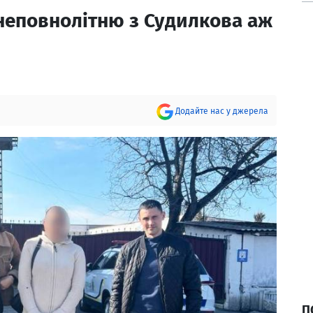
неповнолітню з Судилкова аж
Додайте нас у джерела
П