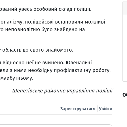
ований увесь особовий склад поліції.
оналізму, поліцейські встановили можливі
ого неповнолітню було знайдено на
шу область до свого знайомого.
й відносно неї не вчинено. Ювенальні
вели з ними необхідну профілактичну роботу,
 майбутньому.
Шепетівське районне управління поліції
О
Зареєструватися
Увійти