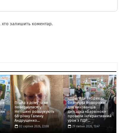
 хто залишить коментар.
«Пригоди Зебрика:
ори
Пішла з дому та не
безпечна подорож»:
повернулася: у
для вихованців
тям
Нетішині розшукують
дитсадка «Барвінок»
68-річну Галину
провели інтерактивний
Андрущенко...
урок з ПДР...
02 серпня 2026, 22:08
29 липня 2026, 13:47