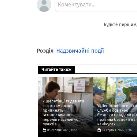
Коментувати...
Будьте першим,
Розділ
Надзвичайні події
Читайте також
У Шепетівці та дев'яти
селах тимчасово
У Шепетівці інспект
припинять
Служби освітньої
газопостачання:
безпеки нагадали ді
перелік населених
правила безпеки на
пунктів...
канікулах...
05 серпня 2026, 16:57
04 серпня 2026, 18:02