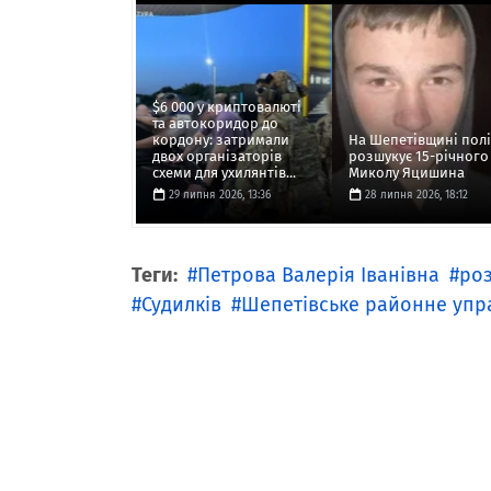
$6 000 у криптовалюті
та автокоридор до
кордону: затримали
На Шепетівщині полі
двох організаторів
розшукує 15-річного
схеми для ухилянтів...
Миколу Яцишина
29 липня 2026, 13:36
28 липня 2026, 18:12
Теги:
Петрова Валерія Іванівна
ро
Судилків
Шепетівське районне упра