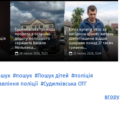
Судилківська громада
Хотів купити авто за
провела в останню
вигідною ціною: житель
ція
дорогу молодшого
Шепетівщини віддав
сержанта Василя
шахраям понад 27 тисяч
Мельника...
гривень...
28 липня 2026, 15:23
25 липня 2026, 13:49
зшук
пошук
Пошук дітей
поліція
вління поліції
Судилківська ОТГ
вгору