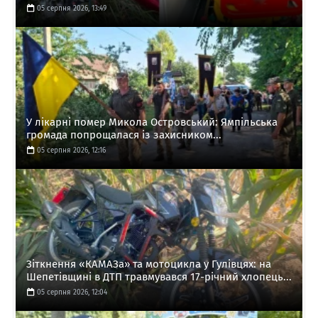
05 серпня 2026, 13:49
У лікарні помер Микола Островський: Ямпільська
громада попрощалася із захисником...
05 серпня 2026, 12:16
Зіткнення «КАМАЗа» та мотоцикла у Гулівцях: на
Шепетівщині в ДТП травмувався 17-річний хлопець...
05 серпня 2026, 12:04