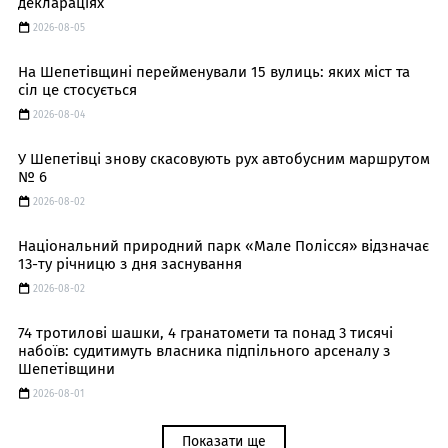
деклараціях
2026-08-05
На Шепетівщині перейменували 15 вулиць: яких міст та
сіл це стосується
2026-08-04
У Шепетівці знову скасовують рух автобусним маршрутом
№ 6
2026-08-02
Національний природний парк «Мале Полісся» відзначає
13-ту річницю з дня заснування
2026-08-02
74 тротилові шашки, 4 гранатомети та понад 3 тисячі
набоїв: судитимуть власника підпільного арсеналу з
Шепетівщини
2026-08-01
Показати ще