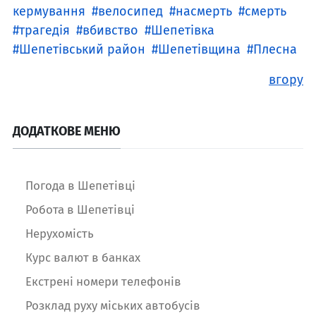
кермування
велосипед
насмерть
смерть
трагедія
вбивство
Шепетівка
Шепетівський район
Шепетівщина
Плесна
вгору
ДОДАТКОВЕ МЕНЮ
Погода в Шепетівці
Робота в Шепетівці
Нерухомість
Курс валют в банках
Екстрені номери телефонів
Розклад руху міських автобусів