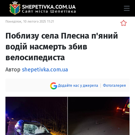
Понеділок, 10 лютого 2025 11:21
Поблизу села Плесна п'яний
водій насмерть збив
велосипедиста
Автор
shepetivka.com.ua
Додайте нас у джерела
Фотогалерея