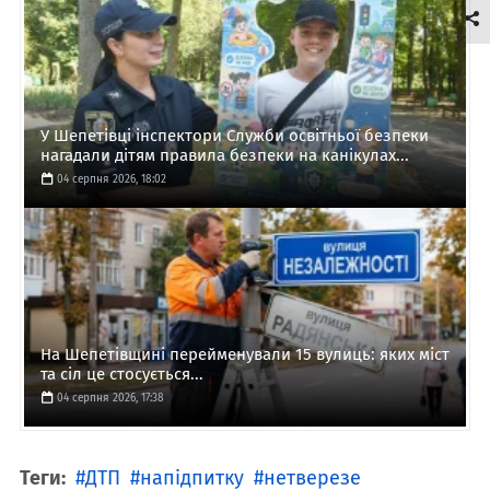
У Шепетівці інспектори Служби освітньої безпеки
нагадали дітям правила безпеки на канікулах...
04 серпня 2026, 18:02
На Шепетівщині перейменували 15 вулиць: яких міст
та сіл це стосується...
04 серпня 2026, 17:38
Теги:
ДТП
напідпитку
нетверезе