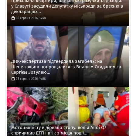
Приховала квартири, банківські рахунки та доходи:
у Славуті засудили депутатку міськради за брехню в
деклараціях...
05 серпня 2026, 14:48
ДНК-експертиза підтвердила загибель: на
Шепетівщині попрощалися із Віталієм Скиданом та
Сергієм Зозулею...
05 серпня 2026, 14:38
Мотоциклісту відірвало стопу: водій Audi Q7
спричинив ДТП і втік з місця події...