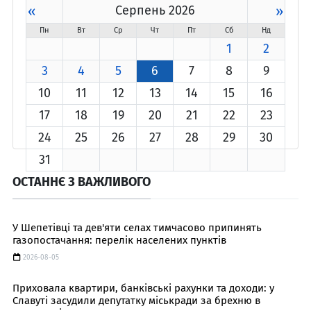
«
Серпень 2026
»
Пн
Вт
Ср
Чт
Пт
Сб
Нд
1
2
3
4
5
6
7
8
9
10
11
12
13
14
15
16
17
18
19
20
21
22
23
24
25
26
27
28
29
30
31
ОСТАННЄ З ВАЖЛИВОГО
У Шепетівці та дев'яти селах тимчасово припинять
газопостачання: перелік населених пунктів
2026-08-05
Приховала квартири, банківські рахунки та доходи: у
Славуті засудили депутатку міськради за брехню в