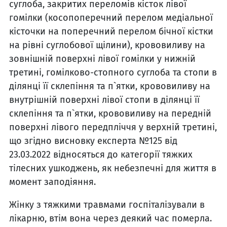
суглоба, закритих переломів кісток лівої
гомілки (косопоперечний перелом медіальної
кісточки на поперечний перелом бічної кістки
на рівні суглобової щілини), крововиливу на
зовнішній поверхні лівої гомілки у нижній
третині, гомілково-стопного суглоба та стопи в
ділянці її склепіння та п`ятки, крововиливу на
внутрішній поверхні лівої стопи в ділянці її
склепіння та п`ятки, крововиливу на передній
поверхні лівого передпліччя у верхній третині,
що згідно висновку експерта №125 від
23.03.2022 відносяться до категорії тяжких
тілесних ушкоджень, як небезпечні для життя в
момент заподіяння.
Жінку з тяжкими травмами госпіталізували в
лікарню, втім вона через деякий час померла.