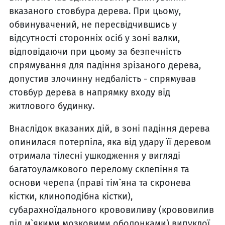
вказаного стовбура дерева. При цьому,
обвинувачений, не пересвідчившись у
відсутності сторонніх осіб у зоні валки,
відповідаючи при цьому за безпечність
спрямування для падіння зрізаного дерева,
допустив злочинну недбалість - спрямував
стовбур дерева в напрямку входу від
житлового будинку.
Внаслідок вказаних дій, в зоні падіння дерева
опинилася потерпіла, яка від удару її деревом
отримала тілесні ушкодження у вигляді
багатоуламкового перелому склепіння та
основи черепа (праві тім`яна та скронева
кістки, клиноподібна кістки),
субарахноїдального крововиливу (крововилив
під м`якими мозковими оболонками) випуклої