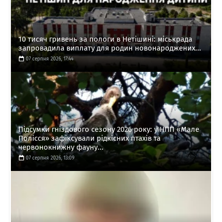
10 тисяч гривень за пологи в Нетішині: міськрада
запровадила виплату для родин новонароджених...
07 серпня 2026, 17:44
Підсумки гніздового сезону 2026 року: у НПП «Мале
Полісся» зафіксували рідкісних птахів та
червонокнижну фауну...
07 серпня 2026, 13:09