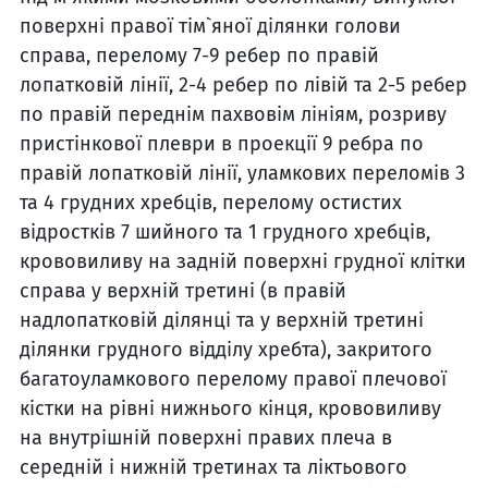
поверхні правої тім`яної ділянки голови
справа, перелому 7-9 ребер по правій
лопатковій лінії, 2-4 ребер по лівій та 2-5 ребер
по правій переднім пахвовім лініям, розриву
пристінкової плеври в проекції 9 ребра по
правій лопатковій лінії, уламкових переломів 3
та 4 грудних хребців, перелому остистих
відростків 7 шийного та 1 грудного хребців,
крововиливу на задній поверхні грудної клітки
справа у верхній третині (в правій
надлопатковій ділянці та у верхній третині
ділянки грудного відділу хребта), закритого
багатоуламкового перелому правої плечової
кістки на рівні нижнього кінця, крововиливу
на внутрішній поверхні правих плеча в
середній і нижній третинах та ліктьового