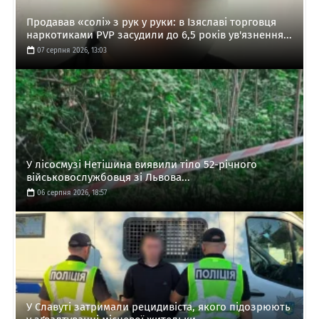
Продавав «солі» з рук у руки: в Ізяславі торговця
наркотиками PVP засудили до 6,5 років ув'язнення...
07 серпня 2026, 13:03
У лісосмузі Нетішина виявили тіло 52-річного
військовослужбовця зі Львова...
06 серпня 2026, 18:57
У Славуті затримали рецидивіста, якого підозрюють