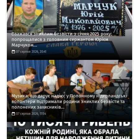
Вважався зниклим безвісти з січня 2025 року:
попрощалися з головним сержантом Юрієм
Марчуком...
07 серпня 2026, 20:41
Музика, що дарує надію: у Полонному нідерландські
волонтери підтримали родини зниклих безвісти та
полонених захисників...
07 серпня 2026, 17:54