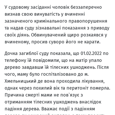
У судовому засіданні чоловік беззаперечно
визнав свою винуватість у вчиненні
зазначеного кримінального правопорушення
та надав суду зізнавальні показання з приводу
своїх діянь. Обвинувачений щиро розкаявся у
вчиненому, просив суворо його не карати.
Дочка загиблої суду показала, що 01.02.2022 по
телефону їй повідомили, що на матір упало
дерево завдавши їй тілесних ушкоджень. Після
чого, маму було госпіталізовано до м.
Хмельницький де вона проходила лікування,
однак через похилий вік та перитоніт померла.
Причина смерті мами не пов`язує з
отриманням тілесних ушкоджень внаслідок
падіння дерева. Вважає події з падінням