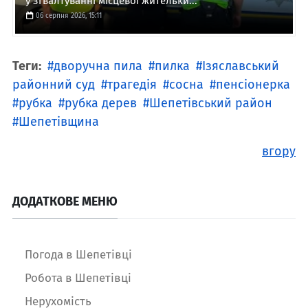
у зґвалтуванні місцевої жительки...
06 серпня 2026, 15:11
Теги:
дворучна пила
пилка
Ізяславський
районний суд
трагедія
сосна
пенсіонерка
рубка
рубка дерев
Шепетівський район
Шепетівщина
вгору
ДОДАТКОВЕ МЕНЮ
Погода в Шепетівці
Робота в Шепетівці
Нерухомість