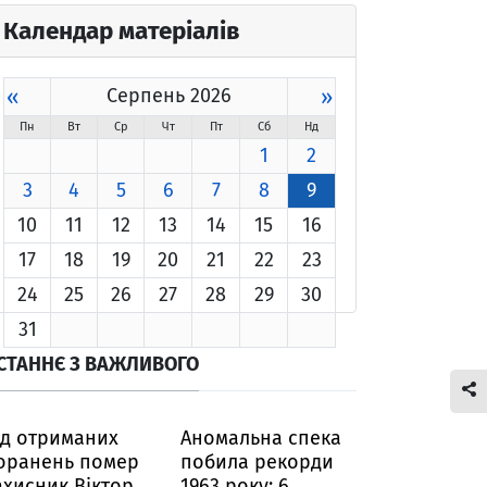
Календар матеріалів
«
Серпень 2026
»
Пн
Вт
Ср
Чт
Пт
Сб
Нд
1
2
3
4
5
6
7
8
9
10
11
12
13
14
15
16
17
18
19
20
21
22
23
24
25
26
27
28
29
30
31
СТАННЄ З ВАЖЛИВОГО
ід отриманих
Аномальна спека
оранень помер
побила рекорди
ахисник Віктор
1963 року: 6