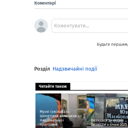
Коментарі
Коментувати...
Будьте першим,
Розділ
Надзвичайні події
Читайте також
Музеї Ізяслава та
Шепетівки включили до
Національної
Вважався зниклим
програми
безвісти з січня 2025