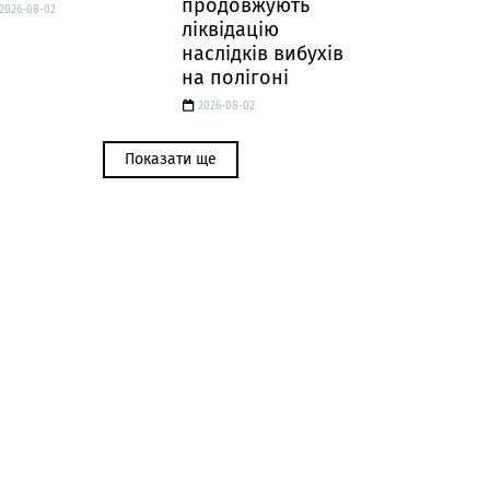
продовжують
2026-08-02
ліквідацію
наслідків вибухів
на полігоні
2026-08-02
Показати ще