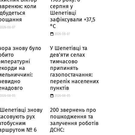
авренюк: коли
серпня у
ідбудеться
Шепетівці
рощання
зафіксували +37,5
°C
2026-08-07
2026-08-07
чора знову було
У Шепетівці та
обито
дев'яти селах
емпературні
тимчасово
екорди на
припинять
мельниччині:
газопостачання:
чевидно
перелік населених
енадовго
пунктів
2026-08-05
2026-08-05
 Шепетівці знову
200 звернень про
касовують рух
пошкодження та
втобусним
залучення роботів
аршрутом № 6
ДСНС: