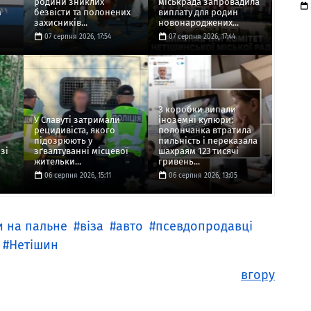
родини зниклих
міськрада запровадила
м
безвісти та полонених
виплату для родин
захисників...
новонароджених...
07 серпня 2026, 17:54
07 серпня 2026, 17:44
З коробки випали
У Славуті затримали
іноземні купюри:
рецидивіста, якого
полончанка втратила
підозрюють у
пильність і переказала
зі
зґвалтуванні місцевої
шахраям 123 тисячі
жительки...
гривень...
06 серпня 2026, 15:11
06 серпня 2026, 13:05
и на пальне
віза
авто
псевдопродавці
Нетішин
вгору