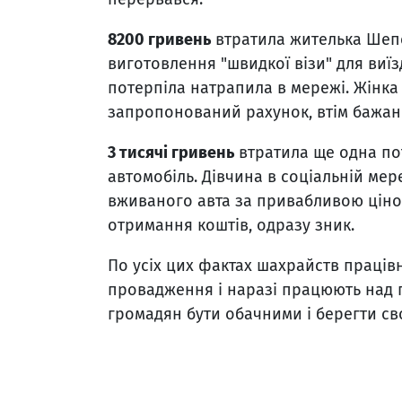
8200 гривень
втратила жителька Шепе
виготовлення "швидкої візи" для виї
потерпіла натрапила в мережі. Жінка
запропонований рахунок, втім бажани
3 тисячі гривень
втратила ще одна по
автомобіль. Дівчина в соціальній м
вживаного авта за привабливою ціно
отримання коштів, одразу зник.
По усіх цих фактах шахрайств працівн
провадження і наразі працюють над 
громадян бути обачними і берегти св