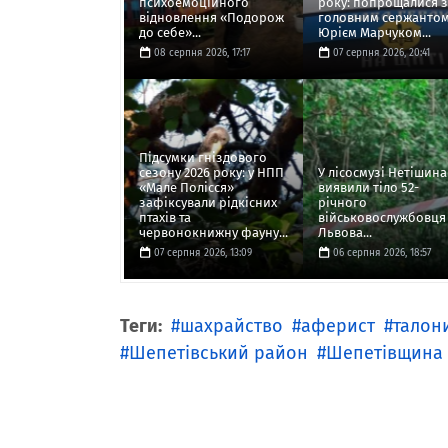
психоемоційного
року: попрощалися з
відновлення «Подорож
головним сержанто
до себе»...
Юрієм Марчуком...
08 серпня 2026, 17:17
07 серпня 2026, 20:41
Підсумки гніздового
сезону 2026 року: у НПП
У лісосмузі Нетішина
«Мале Полісся»
виявили тіло 52-
зафіксували рідкісних
річного
птахів та
військовослужбовця 
червонокнижну фауну...
Львова...
07 серпня 2026, 13:09
06 серпня 2026, 18:57
Теги:
шахрайство
аферист
талон
Шепетівський район
Шепетівщина