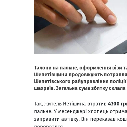
Талони на пальне, оформлення візи та
Шепетівщини продовжують потрапляти 
Шепетівського райуправління поліції
шахраїв. Загальна сума збитку склала 
Так, житель Нетішина втратив
4300 г
пальне. У месенджері хлопець отрим
заправити автівку. Він переказав кош
перервався.