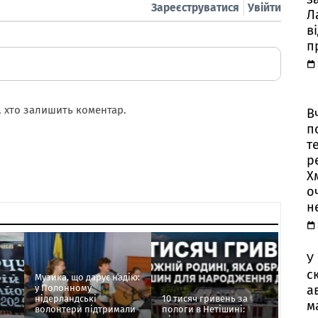
Зареєструватися
Увійти
Л
в
п
 хто залишить коментар.
В
п
т
р
Х
о
н
У
с
Музика, що дарує надію:
а
у Полонному
нідерландські
10 тисяч гривень за
м
волонтери підтримали
пологи в Нетішині: