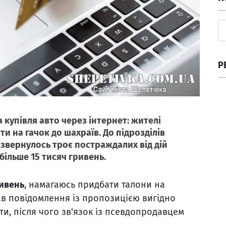
Р
 купівля авто через інтернет: жителі
на гачок до шахраїв. До підрозділів
 звернулось троє постраждалих від дій
більше 15 тисяч гривень.
ривень
, намагаюсь придбати талони на
ав повідомлення із пропозицією вигідно
ти, після чого зв'язок із псевдопродавцем