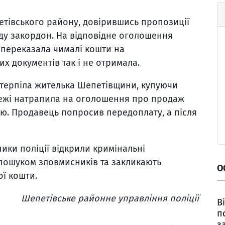
тівського району, довірившись пропозиції
зду закордон. На відповідне оголошення
 переказала чималі кошти на
х документів так і не отримала.
терпіла жителька Шепетівщини, купуючи
ережі натрапила на оголошення про продаж
ю. Продавець попросив передоплату, а після
ики поліції відкрили кримінальні
пошуком зловмисників та закликають
О
ої кошти.
Шепетівське районне управління поліції
В
п
з