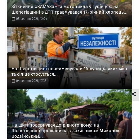
Зіткнення «КАМАЗа» та мотоцикла у Гулівцях: на
Шепетівщині в ДТП травмувався 17-річний хлопець...
05 серпня 2026, 12:04
На Шепетівщині перейменували 15 вулиць: яких міст
та сіл це стосується...
04 серпня 2026, 17:38
На щиті повернувся до рідного дому: на
Шепетівщині прощались із захисником Миколою
Водзінським...