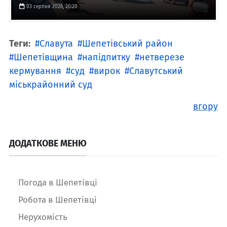
03 серпня 2026, 20:20
Теги:
Славута
Шепетівський район
Шепетівщина
напідпитку
нетверезе
кермування
суд
вирок
Славутський
міськрайонний суд
вгору
ДОДАТКОВЕ МЕНЮ
Погода в Шепетівці
Робота в Шепетівці
Нерухомість