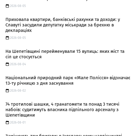
2026-08-05
Приховала квартири, банківські рахунки та доходи: у
Славуті засудили депутатку міськради за брехню в
деклараціях
2026-08-05
На Шепетівщині перейменували 15 вулиць: яких міст та
сіл це стосується
2026-08-04
Національний природний парк «Мале Полісся» відзначає
13-ту річницю з дня заснування
2026-08-02
74 тротилові шашки, 4 гранатомети та понад 3 тисячі
набоїв: судитимуть власника підпільного арсеналу з
Шепетівщини
2026-08-01