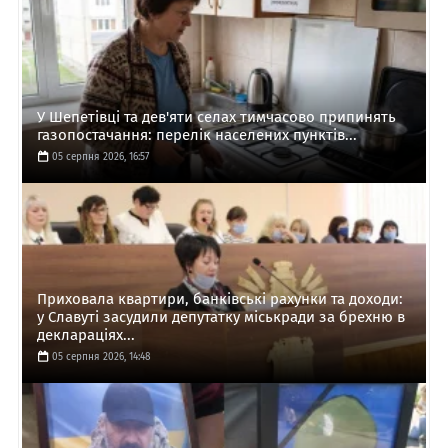
У Шепетівці та дев'яти селах тимчасово припинять
газопостачання: перелік населених пунктів...
05 серпня 2026, 16:57
Приховала квартири, банківські рахунки та доходи:
у Славуті засудили депутатку міськради за брехню в
деклараціях...
05 серпня 2026, 14:48