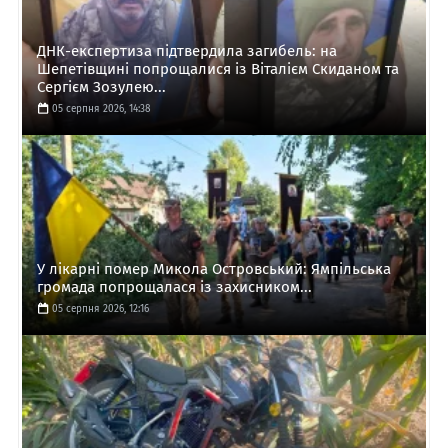
ДНК-експертиза підтвердила загибель: на
Шепетівщині попрощалися із Віталієм Скиданом та
Сергієм Зозулею...
05 серпня 2026, 14:38
У лікарні помер Микола Островський: Ямпільська
громада попрощалася із захисником...
05 серпня 2026, 12:16