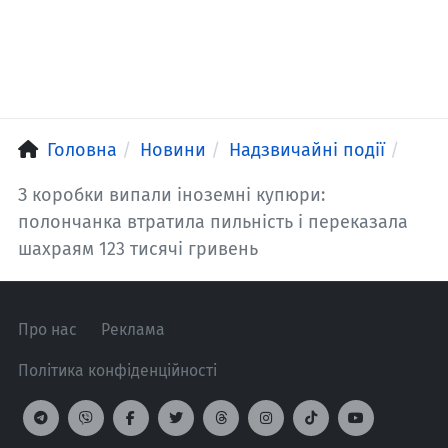
Головна
Новини
Надзвичайні події
З коробки випали іноземні купюри:
полончанка втратила пильність і переказала
шахраям 123 тисячі гривень
Про нас
Реклама
Політика конфіденційності