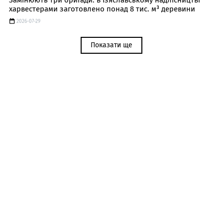
Замінюють три бригади: в Ізяславському надлісництві
харвестерами заготовлено понад 8 тис. м³ деревини
2026-07-29
Показати ще