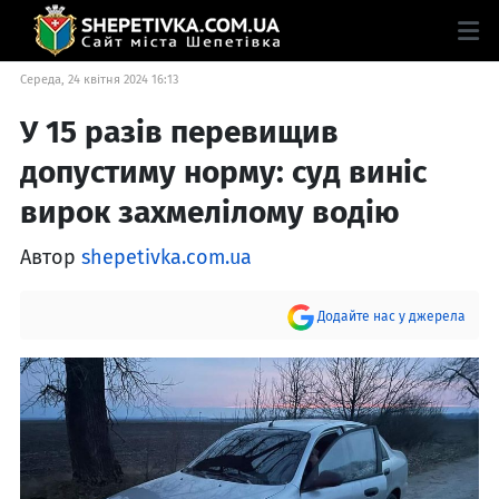
Середа, 24 квітня 2024 16:13
У 15 разів перевищив
допустиму норму: суд виніс
вирок захмелілому водію
Автор
shepetivka.com.ua
Додайте нас у джерела