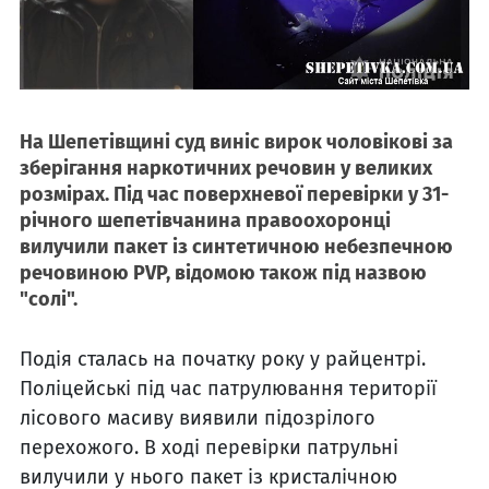
На Шепетівщині суд виніс вирок чоловікові за
зберігання наркотичних речовин у великих
розмірах. Під час поверхневої перевірки у 31-
річного шепетівчанина правоохоронці
вилучили пакет із синтетичною небезпечною
речовиною PVP, відомою також під назвою
"солі".
Подія сталась на початку року у райцентрі.
Поліцейські під час патрулювання території
лісового масиву виявили підозрілого
перехожого. В ході перевірки патрульні
вилучили у нього пакет із кристалічною