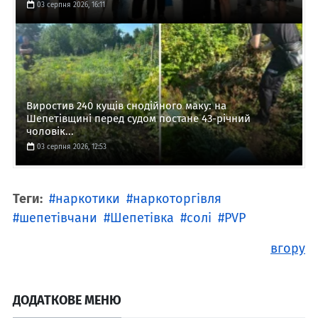
03 серпня 2026, 16:11
Виростив 240 кущів снодійного маку: на
Шепетівщині перед судом постане 43-річний
чоловік...
03 серпня 2026, 12:53
Теги:
наркотики
наркоторгівля
шепетівчани
Шепетівка
солі
PVP
вгору
ДОДАТКОВЕ МЕНЮ