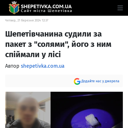
Четвер, 21 березня 2024 12:37
Шепетівчанина судили за
пакет з "солями", його з ним
спіймали у лісі
Автор
shepetivka.com.ua
Додайте нас у джерела