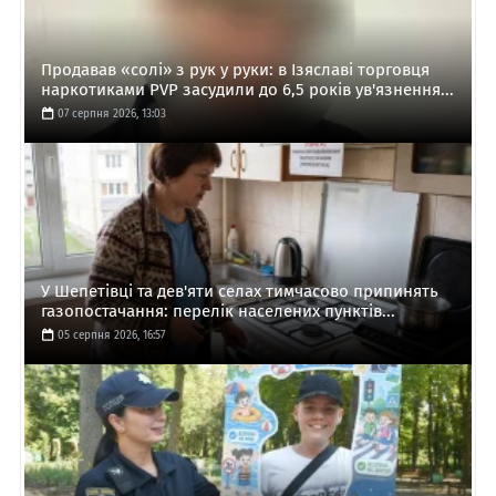
Продавав «солі» з рук у руки: в Ізяславі торговця
наркотиками PVP засудили до 6,5 років ув'язнення...
07 серпня 2026, 13:03
У Шепетівці та дев'яти селах тимчасово припинять
газопостачання: перелік населених пунктів...
05 серпня 2026, 16:57