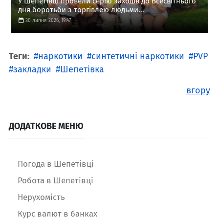
У Шепетівці провели серію заходів до Всесвітнього
дня боротьби з торгівлею людьми...
30 липня 2026, 19:47
Теги:
наркотики
синтетичні наркотики
PVP
закладки
Шепетівка
вгору
ДОДАТКОВЕ МЕНЮ
Погода в Шепетівці
Робота в Шепетівці
Нерухомість
Курс валют в банках