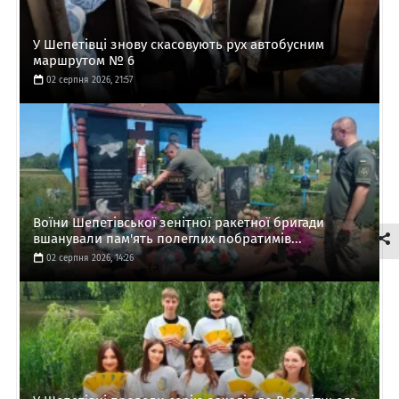
У Шепетівці знову скасовують рух автобусним
маршрутом № 6
02 серпня 2026, 21:57
Воїни Шепетівської зенітної ракетної бригади
вшанували пам'ять полеглих побратимів...
02 серпня 2026, 14:26