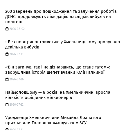
200 звернень про пошкодження та залучення роботів
ДСНС: продовжують ліквідацію наслідків вибухів на
полігоні
2026-08-02
«Без повітряної тривоги»: у Хмельницькому пролунало
декілька вибухів
2026-07-31
«Він загинув, так і не дізнавшись, що стане татом»:
зворушлива історія шепетівчанки Юлії Галкиної
2026-07-26
Наймолодшому — 8 років: на Хмельниччині зросла
кількість офіційних мільйонерів
2026-07-22
Уродженця Хмельниччини Михайла Драпатого
призначили Головнокомандувачем ЗСУ