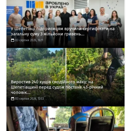
У Шепетівці підприємцям вручили сертифікати на
загальну суму 3 мільйони гривень...
03 серпня 2026, 16:11
Виростив 240 кущів снодійного маку: на
Шепетівщині перед судом постане 43-річний
чоловік...
03 серпня 2026, 12:53