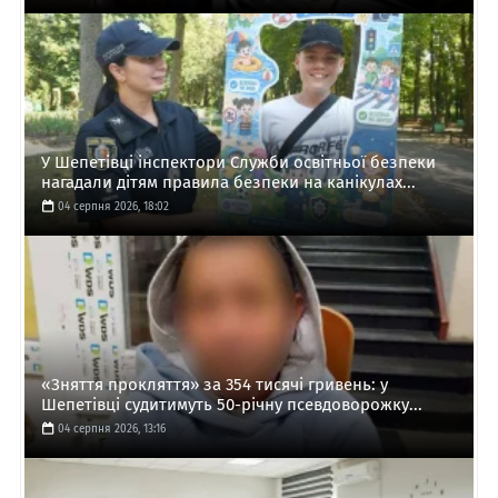
У Шепетівці інспектори Служби освітньої безпеки
нагадали дітям правила безпеки на канікулах...
04 серпня 2026, 18:02
«Зняття прокляття» за 354 тисячі гривень: у
Шепетівці судитимуть 50-річну псевдоворожку...
04 серпня 2026, 13:16