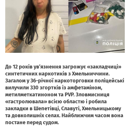
До 12 років ув’язнення загрожує «закладчиці»
синтетичних наркотиків з Хмельниччини.
Загалом у 36-річної наркоторговки поліцейські
вилучили 330 згортків із амфетаміном,
метилметкатиноном та PVP. Зловмисниця
«гастролювала» всією областю і робила
закладки в Шепетівці, Славуті, Хмельницькому
та довколишніх селах. Найближчим часом вона
постане перед судом.