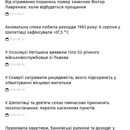
Від отриманих поранень помер захисник Віктор
Лавренюк: коли відбудеться прощання
2026-08-07
Аномальна спека побила рекорди 1963 року: 6 серпня у
Шепетівці зафіксували +37,5 °C
2026-08-07
У лісосмузі Нетішина виявили тіло 52-річного
військовослужбовця зі Львова
2026-08-06
У Славуті затримали рецидивіста, якого підозрюють у
зґвалтуванні місцевої жительки
2026-08-06
У Шепетівці та дев'яти селах тимчасово припинять
газопостачання: перелік населених пунктів
2026-08-05
Приховала квартири, банківські рахунки та доходи: у