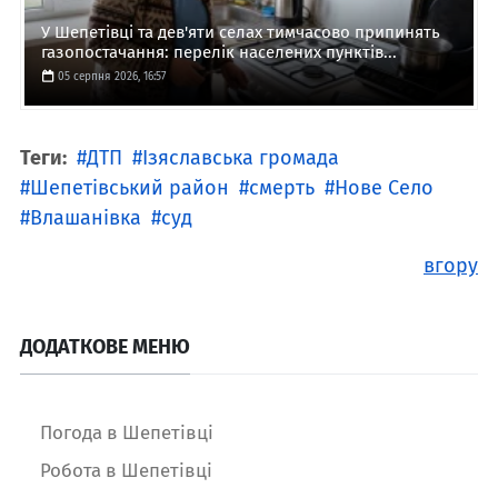
У Шепетівці та дев'яти селах тимчасово припинять
газопостачання: перелік населених пунктів...
05 серпня 2026, 16:57
Теги:
ДТП
Ізяславська громада
Шепетівський район
смерть
Нове Село
Влашанівка
суд
вгору
ДОДАТКОВЕ МЕНЮ
Погода в Шепетівці
Робота в Шепетівці