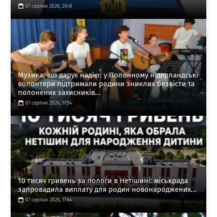
07 серпня 2026, 20:41
Музика, що дарує надію: у Полонному нідерландські
волонтери підтримали родини зниклих безвісти та
полонених захисників...
07 серпня 2026, 17:54
10 тисяч гривень за пологи в Нетішині: міськрада
запровадила виплату для родин новонароджених...
07 серпня 2026, 17:44