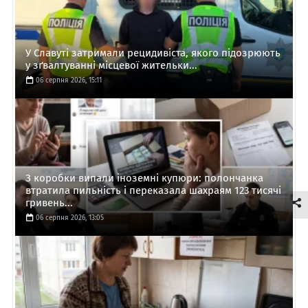
У Славуті затримали рецидивіста, якого підозрюють
у зґвалтуванні місцевої жительки...
06 серпня 2026, 15:11
З коробки випали іноземні купюри: полончанка
втратила пильність і переказала шахраям 123 тисячі
гривень...
06 серпня 2026, 13:05