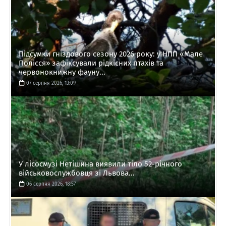
Підсумки гніздового сезону 2026 року: у НПП «Мале
Полісся» зафіксували рідкісних птахів та
червонокнижну фауну...
07 серпня 2026, 13:09
У лісосмузі Нетішина виявили тіло 52-річного
військовослужбовця зі Львова...
06 серпня 2026, 18:57