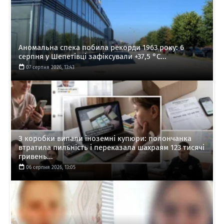
Аномальна спека побила рекорди 1963 року: 6
серпня у Шепетівці зафіксували +37,5 °C...
07 серпня 2026, 13:43
З коробки випали іноземні купюри: полончанка
втратила пильність і переказала шахраям 123 тисячі
гривень...
06 серпня 2026, 13:05