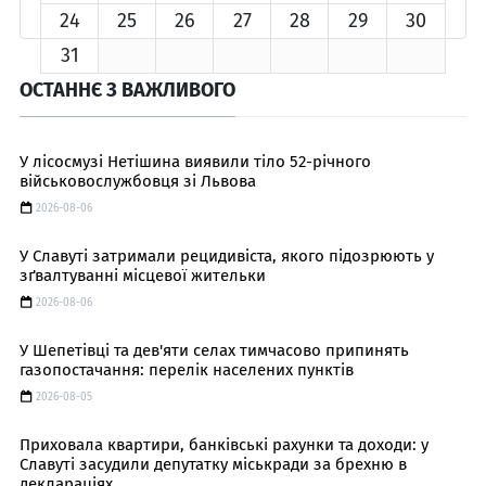
24
25
26
27
28
29
30
31
ОСТАННЄ З ВАЖЛИВОГО
У лісосмузі Нетішина виявили тіло 52-річного
військовослужбовця зі Львова
2026-08-06
У Славуті затримали рецидивіста, якого підозрюють у
зґвалтуванні місцевої жительки
2026-08-06
У Шепетівці та дев'яти селах тимчасово припинять
газопостачання: перелік населених пунктів
2026-08-05
Приховала квартири, банківські рахунки та доходи: у
Славуті засудили депутатку міськради за брехню в
деклараціях