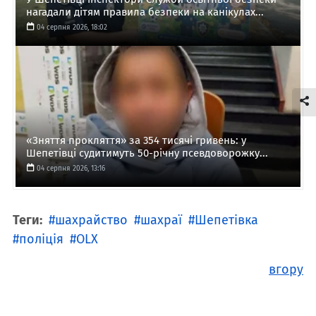
нагадали дітям правила безпеки на канікулах...
04 серпня 2026, 18:02
«Зняття прокляття» за 354 тисячі гривень: у
Шепетівці судитимуть 50-річну псевдоворожку...
04 серпня 2026, 13:16
Теги:
шахрайство
шахраї
Шепетівка
поліція
OLX
вгору