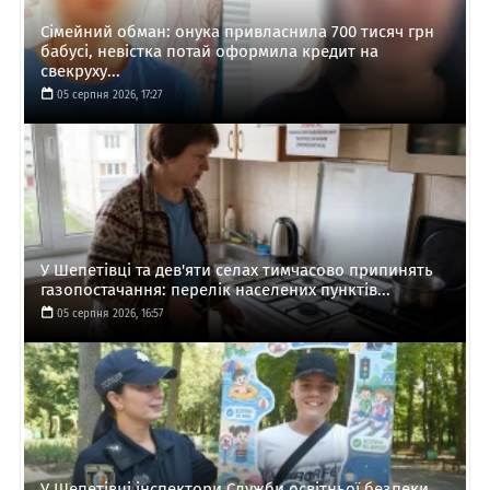
Сімейний обман: онука привласнила 700 тисяч грн
бабусі, невістка потай оформила кредит на
свекруху...
05 серпня 2026, 17:27
У Шепетівці та дев'яти селах тимчасово припинять
газопостачання: перелік населених пунктів...
05 серпня 2026, 16:57
У Шепетівці інспектори Служби освітньої безпеки