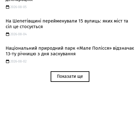
2026-08-05
На Шепетівщині перейменували 15 вулиць: яких міст та
сіл це стосується
2026-08-04
Національний природний парк «Мале Полісся» відзначає
13-ту річницю з дня заснування
2026-08-02
Показати ще