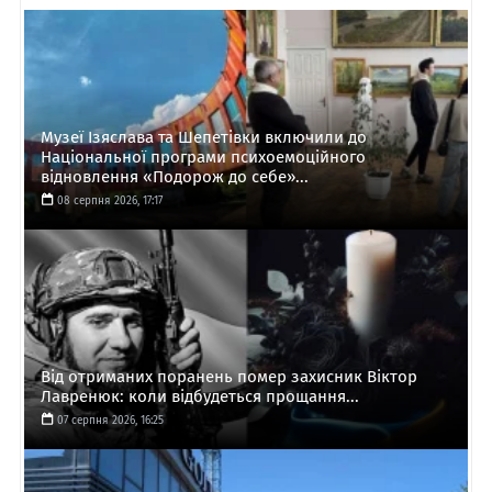
Музеї Ізяслава та Шепетівки включили до
Національної програми психоемоційного
відновлення «Подорож до себе»...
08 серпня 2026, 17:17
Від отриманих поранень помер захисник Віктор
Лавренюк: коли відбудеться прощання...
07 серпня 2026, 16:25