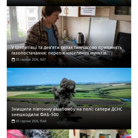
У Шепетівці та дев'яти селах тимчасово припинять
газопостачання: перелік населених пунктів...
05 серпня 2026, 16:57
Знищили півтонну авіабомбу на полі: сапери ДСНС
знешкодили ФАБ-500
05 серпня 2026, 15:40