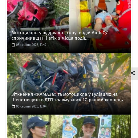
Мотоциклісту відірвало стопу: водій Audi Q7
спричинив ДТП і втік з місця події...
05 серпня 2026, 13:49
Зіткнення «КАМАЗа» та мотоцикла у Гулівцях: на
Шепетівщині в ДТП травмувався 17-річний хлопець...
05 серпня 2026, 12:04