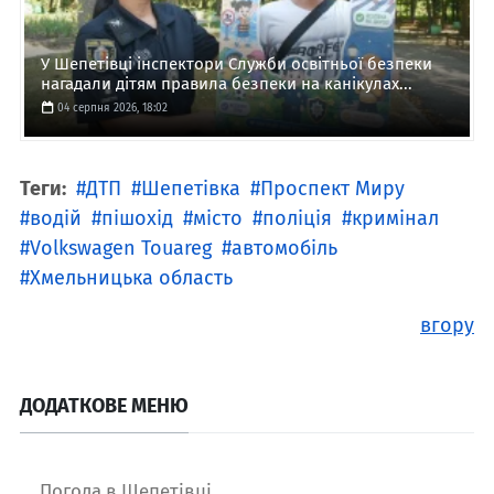
У Шепетівці інспектори Служби освітньої безпеки
нагадали дітям правила безпеки на канікулах...
04 серпня 2026, 18:02
Теги:
ДТП
Шепетівка
Проспект Миру
водій
пішохід
місто
поліція
кримінал
Volkswagen Touareg
автомобіль
Хмельницька область
вгору
ДОДАТКОВЕ МЕНЮ
Погода в Шепетівці