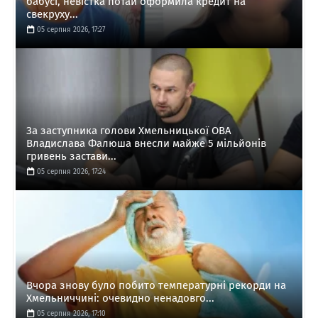
бабусі, невістка потай оформила кредит на
свекруху...
05 серпня 2026, 17:27
За заступника голови Хмельницької ОВА
Владислава Фалюша внесли майже 5 мільйонів
гривень застави...
05 серпня 2026, 17:24
Вчора знову було побито температурні рекорди на
Хмельниччині: очевидно ненадовго...
05 серпня 2026, 17:10