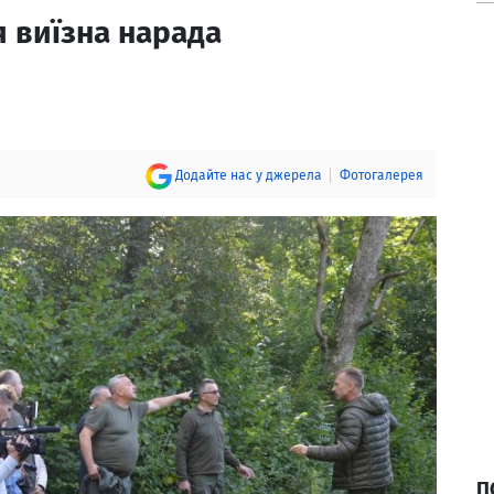
я виїзна нарада
Додайте нас у джерела
Фотогалерея
П