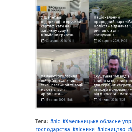
У Шепетівці
Національний
підприємцям вручили
природний парк «М
сертифікати на
Полісся» відзначає 1
загальну суму 3
річницю з дня
мільйони гривень...
заснування...
03 серпня 2026, 16:11
02 серпня 2026, 14:39
У Славуті оголосили
Скуштував 160 видів
війну "віртуальним"
грибів та відкрив но
таксі: пасажири та водії
для України: секрети
мають власні
«тихого полювання»
аргументи...
від міколога-аматора.
16 липня 2026, 15:48
16 липня 2026, 15:25
Теги:
ліс
Хмельницьке обласне упр
господарства
лісники
лісництво