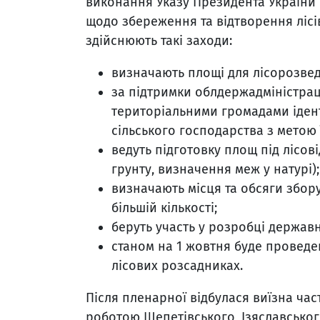
виконання Указу Президента України 
щодо збереження та відтворення лісі
здійснюють такі заходи:
визначають площі для лісорозвед
за підтримки облдержадміністраці
територіальними громадами іден
сільського господарства з метою 
ведуть підготовку площ під лісов
грунту, визначення меж у натурі);
визначають місця та обсяги збору
більшій кількості;
беруть участь у розробці держав
станом на 1 жовтня буде проведе
лісових розсадниках.
Після пленарної відбулася виїзна ча
роботою Шепетівського, Ізяславськог