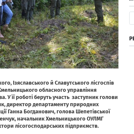
Р
кого, Ізяславського й Славутського лісгоспів
Хмельницького обласного управління
а. У її роботі беруть участь заступник голови
ик, директор департаменту природних
ації Ганна Богданович, голова Шепетівської
ренчук, начальник Хмельницького ОУЛМГ
ктори лісогосподарських підприємств.