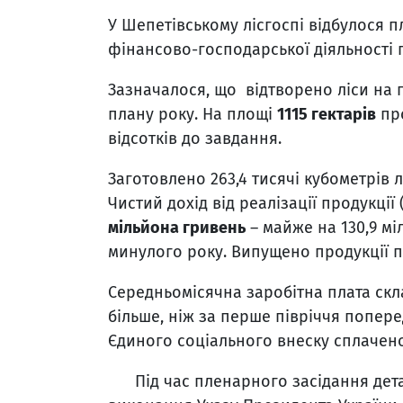
У Шепетівському лісгоспі відбулося п
фінансово-господарської діяльності 
Зазначалося, що відтворено ліси на 
плану року. На площі
1115 гектарів
про
відсотків до завдання.
Заготовлено 263,4 тисячі кубометрів л
Чистий дохід від реалізації продукції 
мільйона гривень
– майже на 130,9 мі
минулого року. Випущено продукції п
Середньомісячна заробітна плата ск
більше, ніж за перше півріччя поперед
Єдиного соціального внеску сплачено 
Під час пленарного засідання детал