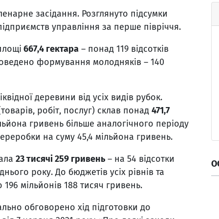
ленарне засідання. Розглянуто підсумки
підприємств управління за перше півріччя.
площі
667,4 гектара
– понад 119 відсотків
ведено формування молодняків – 140
іквідної деревини від усіх видів рубок.
(товарів, робіт, послуг) склав понад
471,7
льйона гривень більше аналогічного періоду
ереробки на суму 45,4 мільйона гривень.
лала
23 тисячі 259 гривень
– на 54 відсотки
О
нього року. До бюджетів усіх рівнів та
196 мільйонів 188 тисяч гривень.
ьно обговорено хід підготовки до