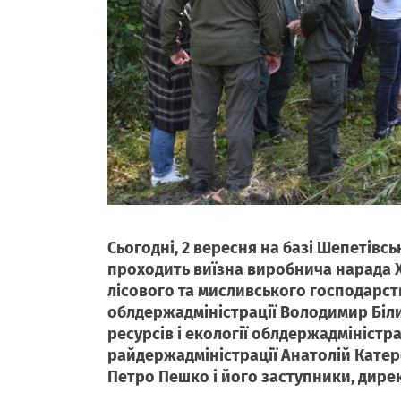
Сьогодні, 2 вересня на базі Шепетівсь
проходить виїзна виробнича нарада 
лісового та мисливського господарств
облдержадміністрації Володимир Біл
ресурсів і екології облдержадміністр
райдержадміністрації Анатолій Кате
Петро Пешко і його заступники, дире