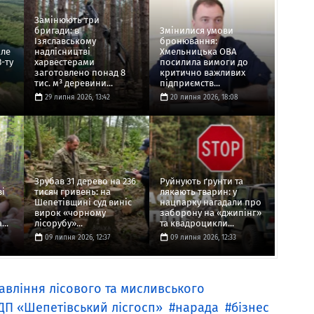
Замінюють три
бригади: в
Змінилися умови
Ізяславському
бронювання:
але
надлісництві
Хмельницька ОВА
3-ту
харвестерами
посилила вимоги до
заготовлено понад 8
критично важливих
тис. м³ деревини...
підприємств...
29 липня 2026, 13:42
20 липня 2026, 18:08
Зрубав 31 дерево на 236
Руйнують ґрунти та
ві
тисяч гривень: на
лякають тварин: у
Шепетівщині суд виніс
нацпарку нагадали про
вирок «чорному
заборону на «джипінг»
..
лісорубу»...
та квадроцикли...
09 липня 2026, 12:37
09 липня 2026, 12:33
авління лісового та мисливського
ДП «Шепетівський лісгосп»
нарада
бізнес