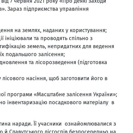
від 7 червня 2021 року «Про деякі заходи
в». Зараз підприємства управління
ення на землях, наданих у користування;
ї ініціювали та проводять спільно з
тифікацію земель, непридатних для ведення
їх подальшого залісення;
ідновлення та лісорозведення (підготовка
 лісового насіння, щоб заготовити його в
ної програми «Масштабне залісення України»;
но інвентаризацію посадкового матеріалу в
стина наради. Її учасники ознайомлювалися з
о й Славутського лісгоспів безпосередньо на