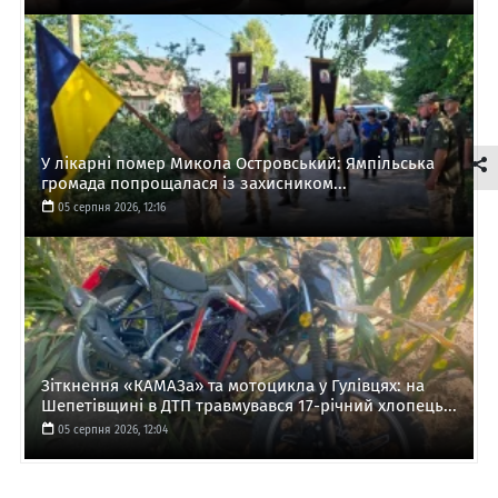
У лікарні помер Микола Островський: Ямпільська
громада попрощалася із захисником...
05 серпня 2026, 12:16
Зіткнення «КАМАЗа» та мотоцикла у Гулівцях: на
Шепетівщині в ДТП травмувався 17-річний хлопець...
05 серпня 2026, 12:04