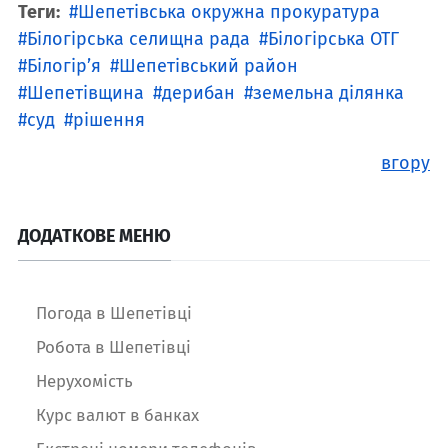
Теги:
Шепетівська окружна прокуратура
Білогірська селищна рада
Білогірська ОТГ
Білогір’я
Шепетівський район
Шепетівщина
дерибан
земельна ділянка
суд
рішення
вгору
ДОДАТКОВЕ МЕНЮ
Погода в Шепетівці
Робота в Шепетівці
Нерухомість
Курс валют в банках