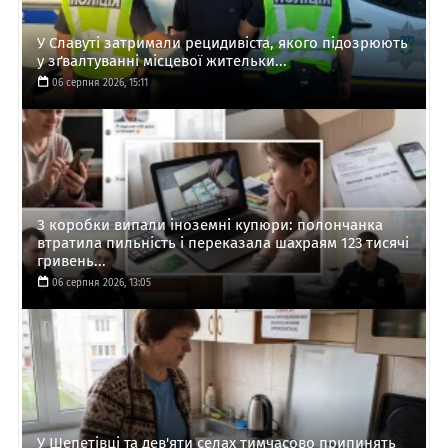
У Славуті затримали рецидивіста, якого підозрюють
у зґвалтуванні місцевої жительки...
06 серпня 2026, 15:11
З коробки випали іноземні купюри: полончанка
втратила пильність і переказала шахраям 123 тисячі
гривень...
06 серпня 2026, 13:05
У Шепетівці та дев'яти селах тимчасово припинять