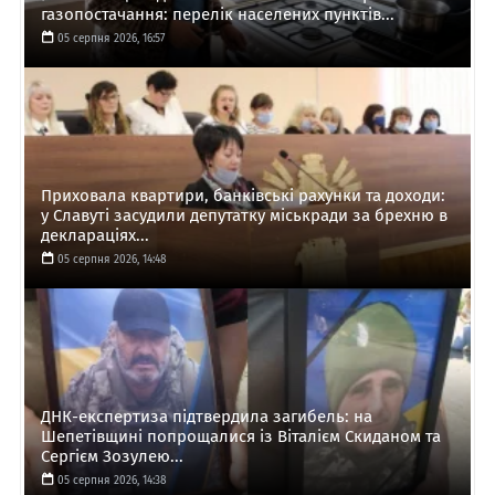
газопостачання: перелік населених пунктів...
05 серпня 2026, 16:57
Приховала квартири, банківські рахунки та доходи:
у Славуті засудили депутатку міськради за брехню в
деклараціях...
05 серпня 2026, 14:48
ДНК-експертиза підтвердила загибель: на
Шепетівщині попрощалися із Віталієм Скиданом та
Сергієм Зозулею...
05 серпня 2026, 14:38