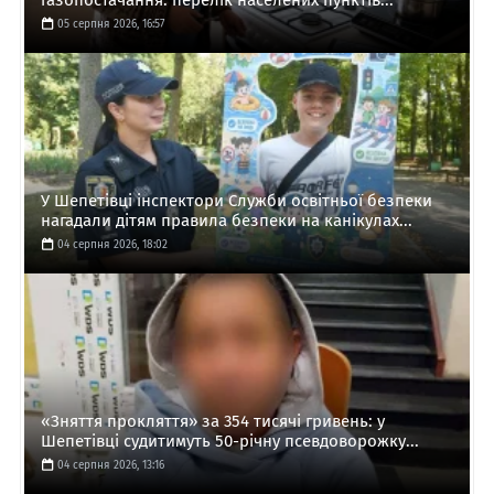
газопостачання: перелік населених пунктів...
05 серпня 2026, 16:57
У Шепетівці інспектори Служби освітньої безпеки
нагадали дітям правила безпеки на канікулах...
04 серпня 2026, 18:02
«Зняття прокляття» за 354 тисячі гривень: у
Шепетівці судитимуть 50-річну псевдоворожку...
04 серпня 2026, 13:16