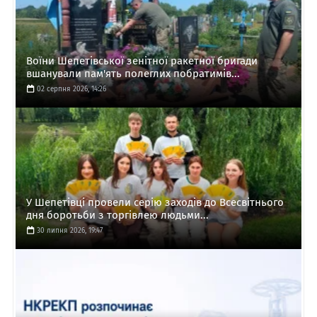
Воїни Шепетівської зенітної ракетної бригади
вшанували пам'ять полеглих побратимів...
02 серпня 2026, 14:26
У Шепетівці провели серію заходів до Всесвітнього
дня боротьби з торгівлею людьми...
30 липня 2026, 19:47