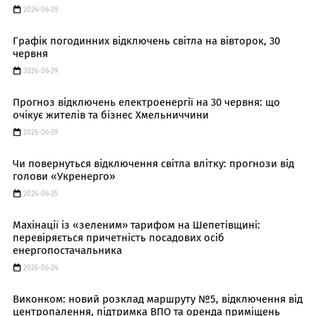
2026-06-29
Графік погодинних відключень світла на вівторок, 30
червня
2026-06-29
Прогноз відключень електроенергії на 30 червня: що
очікує жителів та бізнес Хмельниччини
2026-06-29
Чи повернуться відключення світла влітку: прогнози від
голови «Укренерго»
2026-06-25
Махінації із «зеленим» тарифом на Шепетівщині:
перевіряється причетність посадових осіб
енергопостачальника
2026-06-24
Виконком: новий розклад маршруту №5, відключення від
центропалення, підтримка ВПО та оренда приміщень