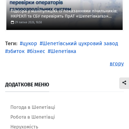
Підозра у маніпуляціях із показаннями лічильників:
НКРЕКП та СБУ перевірять ПрАТ «Шепетівкагаз»...
29 липня 2026, 16:58
Теги:
цукор
Шепетівський цукровий завод
збиток
бізнес
Шепетівка
вгору
ДОДАТКОВЕ МЕНЮ
Погода в Шепетівці
Робота в Шепетівці
Нерухомість