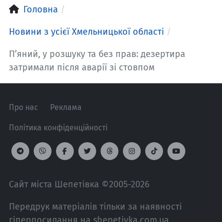
Головна
Новини з усієї Хмельницької області
П’яний, у розшуку та без прав: дезертира
затримали після аварії зі стовпом
Про нас
Реклама
Політика конфіденційності
Сайт міста Шепетівка ©2005-2026
Передрук матеріалів тільки за наявності
гіперпосилання на shepetivka.com.ua