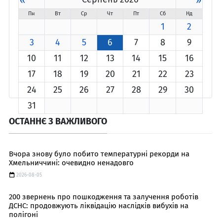
Пн
Вт
Ср
Чт
Пт
Сб
Нд
1
2
3
4
5
6
7
8
9
10
11
12
13
14
15
16
17
18
19
20
21
22
23
24
25
26
27
28
29
30
31
ОСТАННЄ З ВАЖЛИВОГО
Вчора знову було побито температурні рекорди на
Хмельниччині: очевидно ненадовго
2026-08-05
200 звернень про пошкодження та залучення роботів
ДСНС: продовжують ліквідацію наслідків вибухів на
полігоні