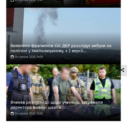
05 серпня 2026, 13:49
Виявлено фрагменти тіл: ДБР розслідує вибухи на
полігоні у Хмельницькому, є 2 версії...
04 серпня 2026, 14:00
Вчиняв розпусні дії щодо учениць: затримали
директора мовної школи...
04 серпня 2026, 13:39