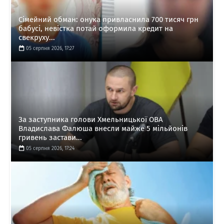
Сімейний обман: онука привласнила 700 тисяч грн
бабусі, невістка потай оформила кредит на
свекруху...
05 серпня 2026, 17:27
За заступника голови Хмельницької ОВА
Владислава Фалюша внесли майже 5 мільйонів
гривень застави...
05 серпня 2026, 17:24