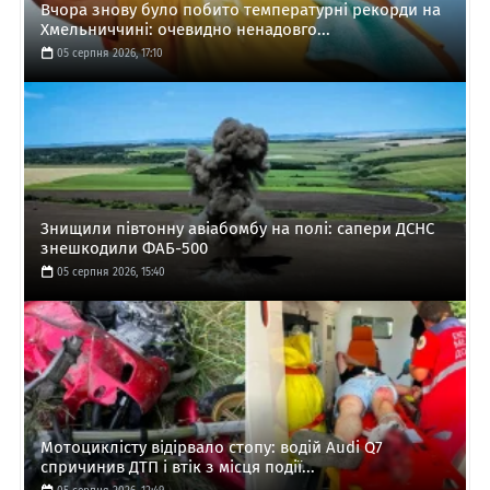
Вчора знову було побито температурні рекорди на
Хмельниччині: очевидно ненадовго...
05 серпня 2026, 17:10
Знищили півтонну авіабомбу на полі: сапери ДСНС
знешкодили ФАБ-500
05 серпня 2026, 15:40
Мотоциклісту відірвало стопу: водій Audi Q7
спричинив ДТП і втік з місця події...