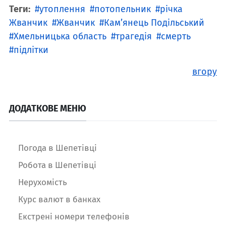
Теги:
утоплення
потопельник
річка
Жванчик
Жванчик
Кам’янець Подільський
Хмельницька область
трагедія
смерть
підлітки
вгору
ДОДАТКОВЕ МЕНЮ
Погода в Шепетівці
Робота в Шепетівці
Нерухомість
Курс валют в банках
Екстрені номери телефонів