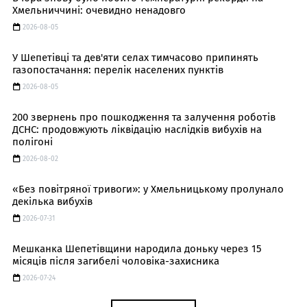
Хмельниччині: очевидно ненадовго
2026-08-05
У Шепетівці та дев'яти селах тимчасово припинять
газопостачання: перелік населених пунктів
2026-08-05
200 звернень про пошкодження та залучення роботів
ДСНС: продовжують ліквідацію наслідків вибухів на
полігоні
2026-08-02
«Без повітряної тривоги»: у Хмельницькому пролунало
декілька вибухів
2026-07-31
Мешканка Шепетівщини народила доньку через 15
місяців після загибелі чоловіка-захисника
2026-07-24