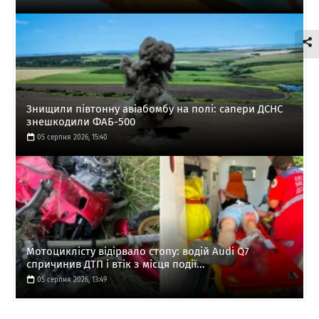
Знищили півтонну авіабомбу на полі: сапери ДСНС
знешкодили ФАБ-500
05 серпня 2026, 15:40
Мотоциклісту відірвало стопу: водій Audi Q7
спричинив ДТП і втік з місця події...
05 серпня 2026, 13:49