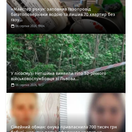
«Майстер року»: заповнив газопровід
багатоповерхівки водою та лишив 70 квартир без
газу...
06 серпня 2026, 19:04
У лісосмузі Нетішина виявили тіло 52-річного
військовослужбовця зі Львова...
06 серпня 2026, 18:57
Сімейний обман: онука привласнила 700 тисяч грн