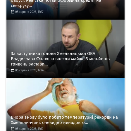
бабусі, невістка потай оформила кредит на
свекруху...
05 серпня 2026, 17:27
За заступника голови Хмельницької ОВА
Владислава Фалюша внесли майже 5 мільйонів
гривень застави...
05 серпня 2026, 17:24
Вчора знову було побито температурні рекорди на
Хмельниччині: очевидно ненадовго...
05 серпня 2026, 17:10