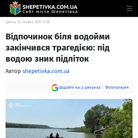
Субота, 07 червня 2025 17:38
Відпочинок біля водойми
закінчився трагедією: під
водою зник підліток
Автор
shepetivka.com.ua
Додайте нас у джерела
Фотогалерея