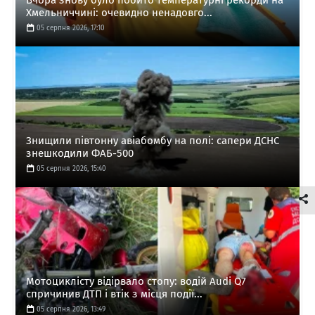
Вчора знову було побито температурні рекорди на
Хмельниччині: очевидно ненадовго...
05 серпня 2026, 17:10
Знищили півтонну авіабомбу на полі: сапери ДСНС
знешкодили ФАБ-500
05 серпня 2026, 15:40
Мотоциклісту відірвало стопу: водій Audi Q7
спричинив ДТП і втік з місця події...
05 серпня 2026, 13:49