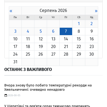
«
Серпень 2026
»
Пн
Вт
Ср
Чт
Пт
Сб
Нд
1
2
3
4
5
6
7
8
9
10
11
12
13
14
15
16
17
18
19
20
21
22
23
24
25
26
27
28
29
30
31
ОСТАННЄ З ВАЖЛИВОГО
Вчора знову було побито температурні рекорди на
Хмельниччині: очевидно ненадовго
2026-08-05
У Шепетівці та дев'яти селах тимчасово припинять