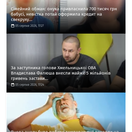
Сімейний обман: онука привласнила 700 тисяч грн
бабусі, невістка потай оформила кредит на
свекруху...
05 серпня 2026, 17:27
За заступника голови Хмельницької ОВА
Владислава Фалюша внесли майже 5 мільйонів
гривень застави...
05 серпня 2026, 17:24