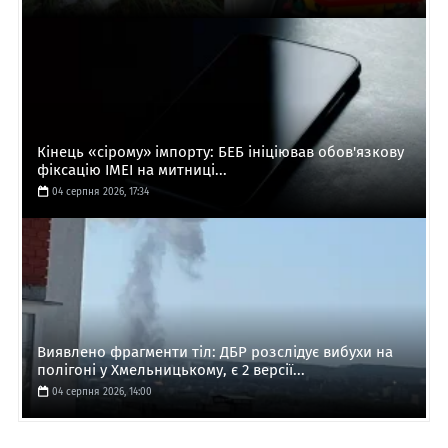
Кінець «сірому» імпорту: БЕБ ініціював обов'язкову
фіксацію IMEI на митниці...
04 серпня 2026, 17:34
Виявлено фрагменти тіл: ДБР розслідує вибухи на
полігоні у Хмельницькому, є 2 версії...
04 серпня 2026, 14:00