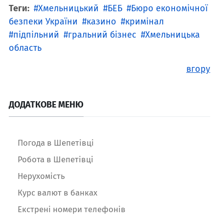
Теги:
Хмельницький
БЕБ
Бюро економічної
безпеки України
казино
кримінал
підпільний
гральний бізнес
Хмельницька
область
вгору
ДОДАТКОВЕ МЕНЮ
Погода в Шепетівці
Робота в Шепетівці
Нерухомість
Курс валют в банках
Екстрені номери телефонів