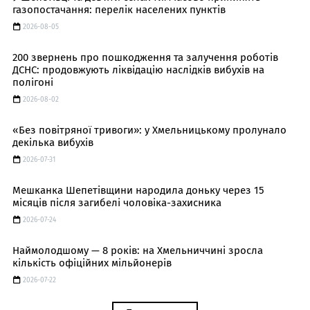
газопостачання: перелік населених пунктів
2026-08-05
200 звернень про пошкодження та залучення роботів
ДСНС: продовжують ліквідацію наслідків вибухів на
полігоні
2026-08-02
«Без повітряної тривоги»: у Хмельницькому пролунало
декілька вибухів
2026-07-31
Мешканка Шепетівщини народила доньку через 15
місяців після загибелі чоловіка-захисника
2026-07-24
Наймолодшому — 8 років: на Хмельниччині зросла
кількість офіційних мільйонерів
2026-07-22