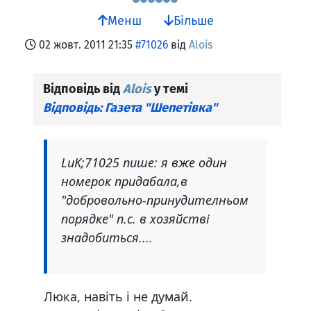
Менш
Більше
02 жовт. 2011 21:35
#71026
від
Alois
Відповідь від
Alois
у темі
Відповідь: Газета "Шепетівка"
LuK;71025 пише: я вже один
номерок придабала,в
"добровольно-принудителньом
порядке" п.с. в хозяйстві
знадобиться....
Люка, навіть і не думай.