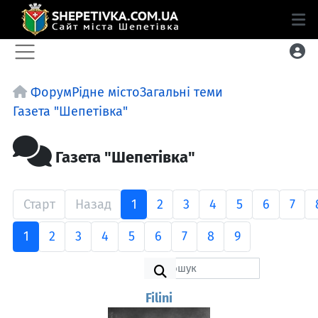
Форум
Рідне місто
Загальні теми
Газета "Шепетівка"
Газета "Шепетівка"
Старт
Назад
1
2
3
4
5
6
7
1
2
3
4
5
6
7
8
9
Filini