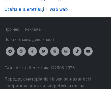
Освіта в Шепетівці
wab wab
Про нас
Реклама
Політика конфіденційності
Сайт міста Шепетівка ©2005-2026
Передрук матеріалів тільки за наявності
гіперпосилання на shepetivka.com.ua