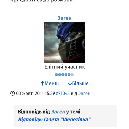
Эвген
Елітний учасник
Менш
Більше
03 жовт. 2011 15:39
#71045
від
Эвген
Відповідь від
Эвген
у темі
Відповідь: Газета "Шепетівка"