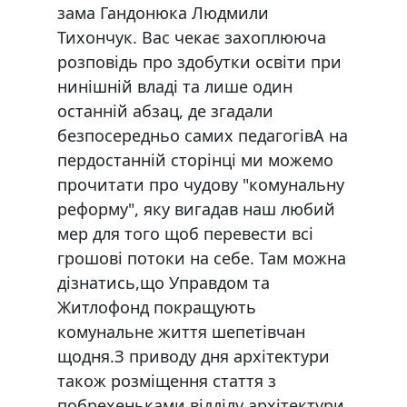
зама Гандонюка Людмили
Тихончук. Вас чекає захоплююча
розповідь про здобутки освіти при
нинішній владі та лише один
останній абзац, де згадали
безпосередньо самих педагогівА на
пердостанній сторінці ми можемо
прочитати про чудову "комунальну
реформу", яку вигадав наш любий
мер для того щоб перевести всі
грошові потоки на себе. Там можна
дізнатись,що Управдом та
Житлофонд покращують
комунальне життя шепетівчан
щодня.З приводу дня архітектури
також розміщення стаття з
побрехеньками відділу архітектури