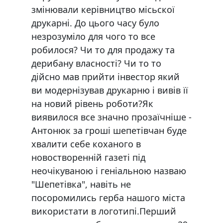
змінювали керівництво місьскої
друкарні. До цього часу було
незрозуміло для чого то все
робилося? Чи то для продажу та
дерибану власності? Чи то то
дійсно мав прийти інвестор який
ви модернізував друкарню і вивів її
на новий рівень роботи?Як
виявилося все значно прозаїчніше -
Антонюк за гроші шепетівчан буде
хвалити себе коханого в
новостворенній газеті під
неочікуваною і геніальною назваю
"Шепетівка", навіть не
посоромились герба нашого міста
використати в логотипі.Перший