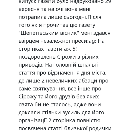
випуск газети було надруковано 29
вересня та на очі вона мені
потрапила лише сьогодні.Після
того як я прочитав цю газету
"Шепетівським вісник" мені здався
взірцем незалежної преси:ag: На
сторінках газети аж 5!
поздоровлень Сірожи з різних
приводів. На головній шпальті
стаття про відзначення дня міста,
де лише 2 невеличких абзаци про
саме святкування, все інше про
Сірожу та його друзів без яких
свята би не сталось, адже вони
доклали стільки зусиль для його
організації.2 сторінка повністю
посвячена статті близької родички