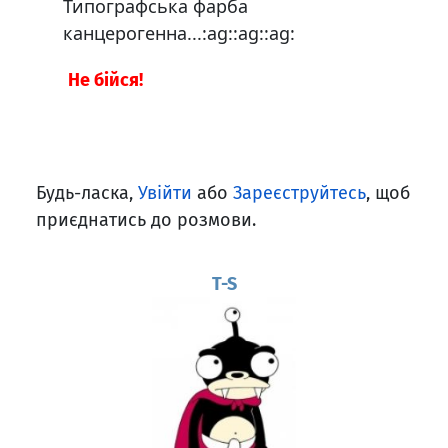
Типографська фарба
канцерогенна...:ag::ag::ag:
Не бійся!
Будь-ласка,
Увійти
або
Зареєструйтесь
, щоб
приєднатись до розмови.
T-S