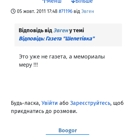
Менш
Більше
05 жовт. 2011 17:48
#71196
від
Эвген
Відповідь від
Эвген
у темі
Відповідь: Газета "Шепетівка"
Это уже не газета, а мемориалы
меру !!!
Будь-ласка,
Увійти
або
Зареєструйтесь
, щоб
приєднатись до розмови.
Boogor