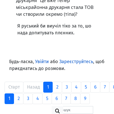
друкарня" Це вже тепер
міськрайонна друкарня стала ТОВ
чи створили окремо (тіпа)?
Я руський би виучіл тіко за то, шо
нада допитувать плєнних.
Будь-ласка,
Увійти
або
Зареєструйтесь
, щоб
приєднатись до розмови.
Старт
Назад
1
2
3
4
5
6
7
1
2
3
4
5
6
7
8
9