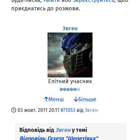
Будь-ласка,
Увійти
або
Зареєструйтесь
, щоб
приєднатись до розмови.
Эвген
Елітний учасник
Менш
Більше
03 жовт. 2011 20:11
#71053
від
Эвген
Відповідь від
Эвген
у темі
Відповідь: Газета "Шепетівка"