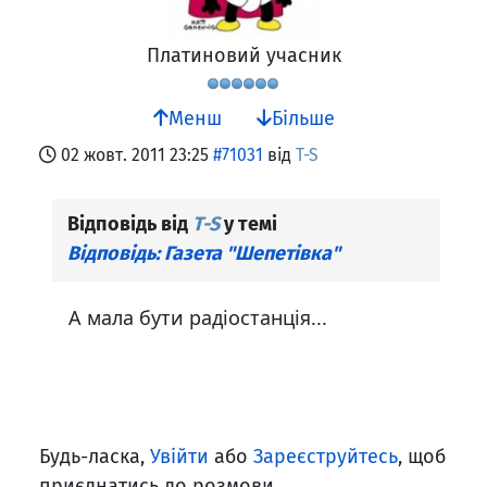
Платиновий учасник
Менш
Більше
02 жовт. 2011 23:25
#71031
від
T-S
Відповідь від
T-S
у темі
Відповідь: Газета "Шепетівка"
А мала бути радіостанція...
Будь-ласка,
Увійти
або
Зареєструйтесь
, щоб
приєднатись до розмови.