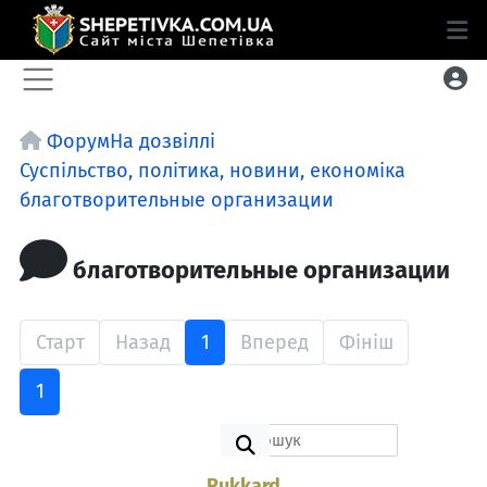
Форум
На дозвіллі
Суспільство, політика, новини, економіка
благотворительные организации
благотворительные организации
Старт
Назад
1
Вперед
Фініш
1
Rukkard